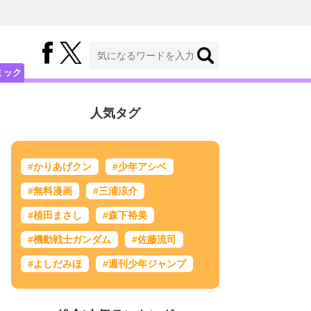
ミック
人気タグ
#かりあげクン
#少年アシベ
#無料漫画
#三浦涼介
#植田まさし
#森下裕美
#機動戦士ガンダム
#佐藤流司
#よしだみほ
#週刊少年ジャンプ