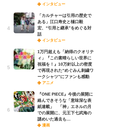
インタビュー
禁
「
「カルチャーは引用の歴史で
連
ある」江口寿史と樋口毅
宏、“引用と継承”をめぐる対
話
「
インタビュー
ル
口
1万円超えも「納得のクオリテ
に
ィ」『この素晴らしい世界に
祝福を！』10万針以上の密度
で再現された“めぐみん刺繍ワ
【
ークシャツ”にファンも感動
ー
アニメ
完
ー
『ONE PIECE』今後の展開に
絡んできそうな「意味深な表
紙連載」 「神」エネルの月
フ
での展開に、元王下七武海の
ー
謎めいた過去も…
“
漫画
に
か