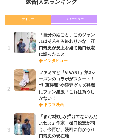
総合
|
人気ランキング
デイリー
ウィークリー
「自分の絵ごと、このジャン
放
ルはそろそろ終わりかな」江
ム
口寿史が炎上を経て樋口毅宏
「
に語ったこと
「
インタビュー
ファミマと『VIVANT』第2シ
木
ーズンのコラボがスタート！
シ
“別班饅頭”や限定グッズ登場
「
にファン感激「これは買うし
ル
かない！」
ム
ドラマ映画
さ
ス
「まだ2枚しか描けてないんだ
よねぇ」作家・樋口毅宏が問
う、今再び、漫画に向かう江
舞
口寿史の現在地
編