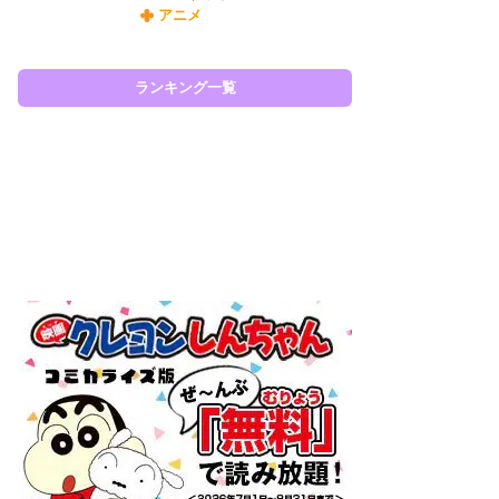
アニメ
令
た!
前
ランキング一覧
ト
ド
ラン