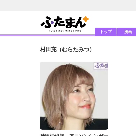
トップ
漫画
村田充
（むらたみつ）