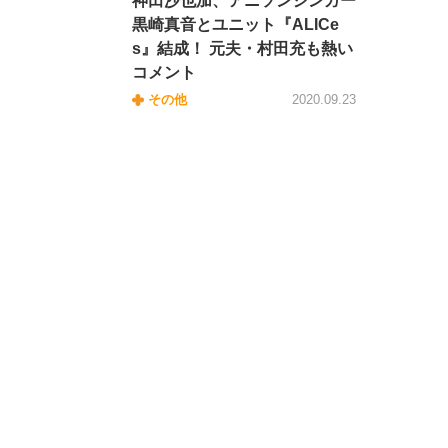
神田沙也加、アニソンシンガー
黒崎真音とユニット『ALICe
s』結成！ 元夫・村田充も熱い
コメント
その他
2020.09.23