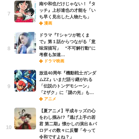
南や和也だけじゃない！『タ
ッチ』上杉達也の才能を「い
ち早く見出した人物たち」
『O
漫画
絡
紙
ドラマ『Tシャツが乾くま
で
で』第１話からつながる「意
謎
味深描写」 “不可解行動”に
考察も加速…
ドラマ映画
劇
け
放送40周年『機動戦士ガンダ
「
ムZZ』いまだ語り継がれる
れ
「伝説のトンデモシーン」
「Zザク」に「謎の光」も…
アニメ
ナ
リ
【夏アニメ】平成キッズの心
イ
をわし掴み!?『逃げ上手の若
味
君 第二期』懐かしの演出＆パ
フ
ロディの数々に反響「今って
ち
令和ですよね？」