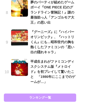
夢のパーティが組めたゲーム
と
ボーイ『ONE PIECE 幻のグ
ランドライン冒険記！』謎の
大
最強助っ人「アンゴルモア大
恐怖
王」の思い出
の
キ
『グーニーズ』に『ハイパー
屈
オリンピック』、『ハットリ
くん』にも…昭和世代の胸を
癒
熱くしたファミコンの「思い
イ
出の隠れキャラ」
や
せ
平成生まれがファミコンディ
スクシステム版『メトロイ
Ni
ド』を初プレイして驚いたこ
前
と 「1986年にここまでのゲ
で
ームが…」
応
す
ランキング一覧
ラン