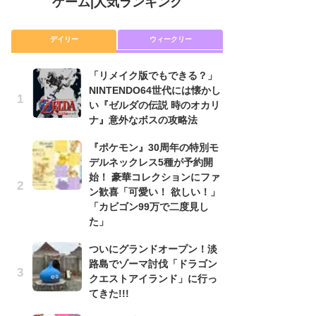
ゲーム
|
人気ランキング
デイリー
ウィークリー
「リメイク版でもできる？」
「
NINTENDO64世代には懐かし
NI
い『ゼルダの伝説 時のオカリ
い
ナ』意外なボスの攻略法
ナ
『ポケモン』30周年の特別モ
P
デルネックレス5種が予約開
滅
始！ 豪華コレクションにファ
モ
ン歓喜「可愛い！ 欲しい！」
ル
「カビゴン99万で二度見し
で
た」
『
ついにグランドオープン！淡
コ
路島でゾーマ討伐「ドラゴン
限
クエストアイランド」に行っ
「
てきた!!!
悲