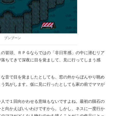
ブンブーン
の冒頭、ＲＰＧならではの「非日常感」の中に潜むリア
が落ちてきて深夜に目を覚まして、見に行ってしまう感
な音で目を覚ましたとしても、窓の外からぼんやり眺め
まう気がします。仮に見に行ったとしても家の前でママが
人で１回向かわせる意味もないですよね。最初の隕石の
ーと向かえばいいわけですから。しかし、ネスに一度行か
てのママがどんな人物なのかを描くことがこの作品にとっ