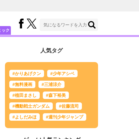
ミック
人気タグ
#かりあげクン
#少年アシベ
#無料漫画
#三浦涼介
#植田まさし
#森下裕美
#機動戦士ガンダム
#佐藤流司
#よしだみほ
#週刊少年ジャンプ