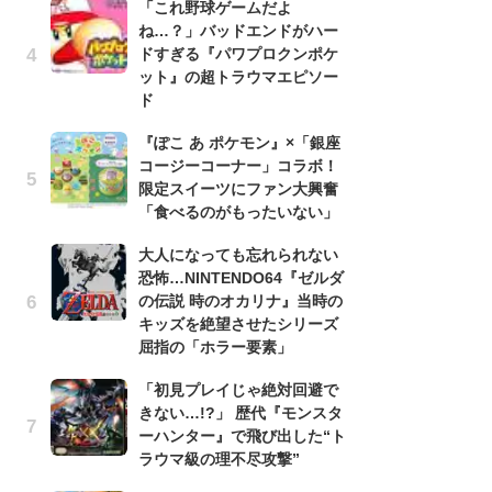
「これ野球ゲームだよ
う
ね…？」バッドエンドがハー
ボ
ドすぎる『パワプロクンポケ
「
ット』の超トラウマエピソー
マ
ド
フ
『ぽこ あ ポケモン』×「銀座
『
コージーコーナー」コラボ！
オ
限定スイーツにファン大興奮
く
「食べるのがもったいない」
熱
出
大人になっても忘れられない
恐怖…NINTENDO64『ゼルダ
「
の伝説 時のオカリナ』当時の
ね
キッズを絶望させたシリーズ
ド
屈指の「ホラー要素」
ッ
ド
「初見プレイじゃ絶対回避で
きない…!?」 歴代『モンスタ
『
ーハンター』で飛び出した“ト
ト
ラウマ級の理不尽攻撃”
ー
説