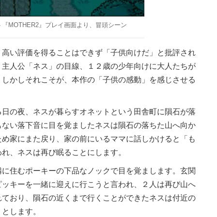
『MOTHER2』プレイ画面より、冒頭シーン
高い評価を得ることはできず「子供向けだ」と批評され
く主人公「ネス」の目線、１２歳の少年向けに大人たちが
。しかしそれこそが、本作の「子供の感動」を感じさせる
日の夜、ネスが暮らすオネットという田舎町に隕石が落
もない落下音に目を覚ましたネスは隕石の落ちた山へ向か
ため家にまた戻り、家の前にいるママに話しかけると「も
われ、ネスは再び眠ることにします。
に住むポーキーの下品なノックで目を覚まします。玄関
ピッキーを一緒に迎えに行こうと言われ、２人は再び山へ
れており、隕石の近くまで行くことができたネスは付近の
うとします。