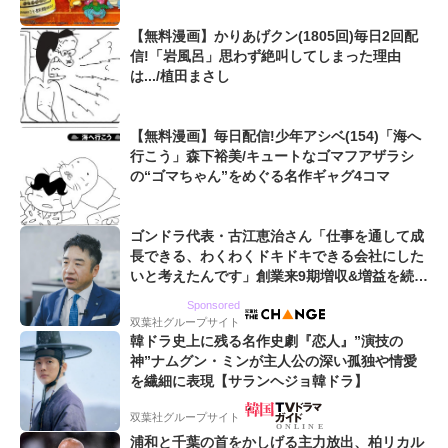
【無料漫画】かりあげクン(1805回)毎日2回配
信!「岩風呂」思わず絶叫してしまった理由
は.../植田まさし
【無料漫画】毎日配信!少年アシベ(154)「海へ
行こう」森下裕美/キュートなゴマフアザラシ
の“ゴマちゃん”をめぐる名作ギャグ4コマ
ゴンドラ代表・古江恵治さん「仕事を通して成
長できる、わくわくドキドキできる会社にした
いと考えたんです」創業来9期増収&増益を続け
るWebマーケティング会社のアイデンティティ
Sponsored
双葉社グループサイト
韓ドラ史上に残る名作史劇『恋人』”演技の
神”ナムグン・ミンが主人公の深い孤独や情愛
を繊細に表現【サランヘジョ韓ドラ】
双葉社グループサイト
浦和と千葉の首をかしげる主力放出、柏リカル