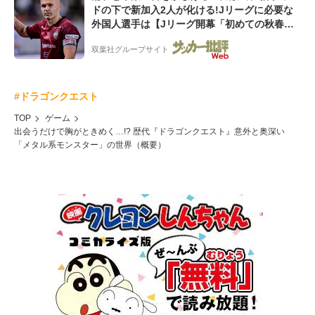
ドの下で新加入2人が化ける!Jリーグに必要な
外国人選手は【Jリーグ開幕「初めての秋春
制」の大激論】(4)
双葉社グループサイト
#ドラゴンクエスト
TOP
ゲーム
出会うだけで胸がときめく…!? 歴代『ドラゴンクエスト』意外と奥深い
「メタル系モンスター」の世界（概要）