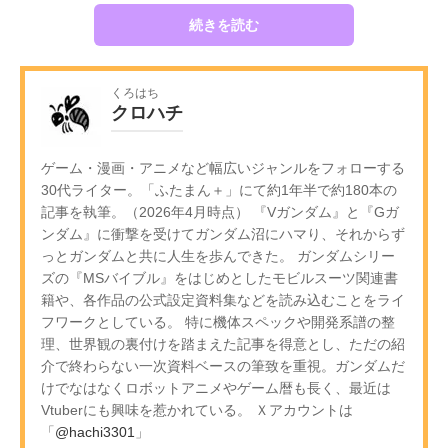
続きを読む
くろはち
クロハチ
ゲーム・漫画・アニメなど幅広いジャンルをフォローする
30代ライター。「ふたまん＋」にて約1年半で約180本の
記事を執筆。（2026年4月時点） 『Vガンダム』と『Gガ
ンダム』に衝撃を受けてガンダム沼にハマり、それからず
っとガンダムと共に人生を歩んできた。 ガンダムシリー
ズの『MSバイブル』をはじめとしたモビルスーツ関連書
籍や、各作品の公式設定資料集などを読み込むことをライ
フワークとしている。 特に機体スペックや開発系譜の整
理、世界観の裏付けを踏まえた記事を得意とし、ただの紹
介で終わらない一次資料ベースの筆致を重視。ガンダムだ
けでなはなくロボットアニメやゲーム暦も長く、最近は
Vtuberにも興味を惹かれている。 Ｘアカウントは
「
@hachi3301
」