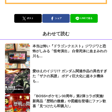
ポスト
シェア
LINEで送る
あわせて読む
本当は怖い『ドラゴンクエスト』ジワジワと恐
怖がしみる「怪奇演出」 白骨死体に血まみれの
川も...
愛ゆえのイジリ!? ガンダム関連作品の異色すぎ
た「ザクの系譜」 ボディ巨大化に超ネタ機体
も...
「BOSS×ポケモン30周年」第2弾コラボ実施!
新商品「歴戦の微糖」や図鑑缶登場にファン歓
喜「見つけたら即購入!」