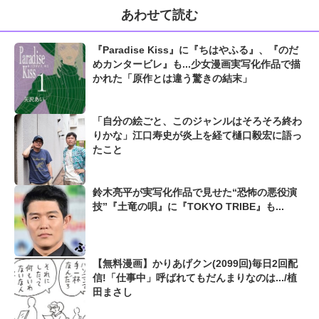
あわせて読む
『Paradise Kiss』に『ちはやふる』、『のだ
めカンタービレ』も...少女漫画実写化作品で描
かれた「原作とは違う驚きの結末」
「自分の絵ごと、このジャンルはそろそろ終わ
りかな」江口寿史が炎上を経て樋口毅宏に語っ
たこと
鈴木亮平が実写化作品で見せた“恐怖の悪役演
技”『土竜の唄』に『TOKYO TRIBE』も...
【無料漫画】かりあげクン(2099回)毎日2回配
信!「仕事中」呼ばれてもだんまりなのは.../植
田まさし