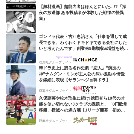
【無料漫画】超能力者はほんとにいた...!?『深
夜の放送部 ある投稿者が体験した戦慄の怪異
集』
ゴンドラ代表・古江恵治さん「仕事を通して成
長できる、わくわくドキドキできる会社にした
いと考えたんです」創業来9期増収&増益を続け
るWebマーケティング会社のアイデンティティ
Sponsored
双葉社グループサイト
韓ドラ史上に残る名作史劇『恋人』”演技の
神”ナムグン・ミンが主人公の深い孤独や情愛
を繊細に表現【サランヘジョ韓ドラ】
双葉社グループサイト
久保建英や松木玖生に続け!徳田誉ら10代の才
能を使い切れないJクラブの課題と、「0円欧州
移籍」撲滅への処方箋【Jリーグ開幕「初めて
の秋春制」の大激論】(5)
双葉社グループサイト