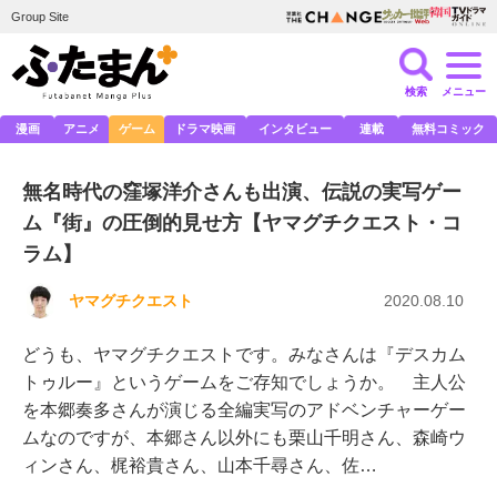
Group Site
検索
メニュー
漫画
アニメ
ゲーム
ドラマ映画
インタビュー
連載
無料コミック
無名時代の窪塚洋介さんも出演、伝説の実写ゲー
ム『街』の圧倒的見せ方【ヤマグチクエスト・コ
ラム】
ヤマグチクエスト
2020.08.10
どうも、ヤマグチクエストです。みなさんは『デスカム
トゥルー』というゲームをご存知でしょうか。 主人公
を本郷奏多さんが演じる全編実写のアドベンチャーゲー
ムなのですが、本郷さん以外にも栗山千明さん、森崎ウ
ィンさん、梶裕貴さん、山本千尋さん、佐…