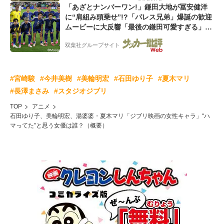
「あざとナンバーワン!」鎌田大地が冨安健洋
に“肩組み頭乗せ”!?「パレス兄弟」爆誕の歓迎
ムービーに大反響「最後の鎌田可愛すぎる」
「粋にも程がある!」
双葉社グループサイト
#宮崎駿
#今井美樹
#美輪明宏
#石田ゆり子
#夏木マリ
#長澤まさみ
#スタジオジブリ
TOP
アニメ
石田ゆり子、美輪明宏、湯婆婆・夏木マリ「ジブリ映画の女性キャラ」“ハ
マってた”と思う女優は誰？（概要）