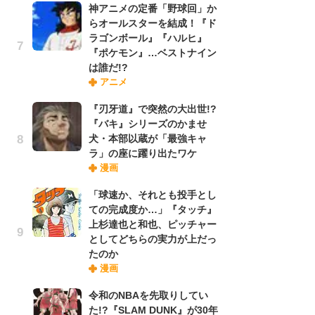
神アニメの定番「野球回」か
れ
らオールスターを結成！『ド
ラゴンボール』『ハルヒ』
『ポケモン』…ベストナイン
令
は誰だ!?
た!
アニメ
前
ト
『刃牙道』で突然の大出世!?
ド
『バキ』シリーズのかませ
犬・本部以蔵が「最強キャ
ラ」の座に躍り出たワケ
「
漫画
決
場
「球速か、それとも投手とし
別
ての完成度か…」『タッチ』
上杉達也と和也、ピッチャー
としてどちらの実力が上だっ
『
たのか
に
漫画
が
実
令和のNBAを先取りしてい
た!?『SLAM DUNK』が30年