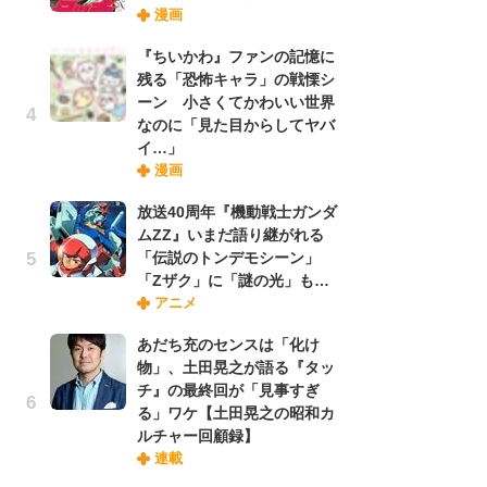
漫画
禁
「
『ちいかわ』ファンの記憶に
連
残る「恐怖キャラ」の戦慄シ
ーン 小さくてかわいい世界
なのに「見た目からしてヤバ
【
イ…」
ー
漫画
完
ー
放送40周年『機動戦士ガンダ
ムZZ』いまだ語り継がれる
「伝説のトンデモシーン」
ナ
「Zザク」に「謎の光」も…
リ
アニメ
イ
味
あだち充のセンスは「化け
フ
物」、土田晃之が語る『タッ
ち
チ』の最終回が「見事すぎ
る」ワケ【土田晃之の昭和カ
ルチャー回顧録】
劇
連載
け
「