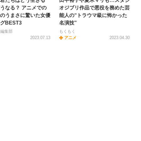
君たちはどう生きる
田中裕子や夏木マリも…スタジ
うなる？ アニメでの
オジブリ作品で悪役を務めた芸
のうまさに驚いた女優
能人の“トラウマ級に怖かった
グBEST3
名演技”
＋編集部
もくもく
2023.07.13
アニメ
2023.04.30