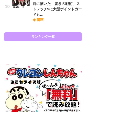
前に描いた「驚きの戦術」ス
『O
トレッチ5に大型ポイントガー
絡
ドも…
紙
漫画
で
謎
ランキング一覧
ラン