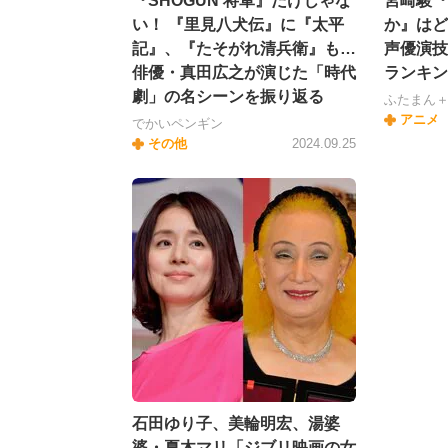
『SHOGUN 将軍』だけじゃな
宮崎駿『
い！ 『里見八犬伝』に『太平
か』はど
記』、『たそがれ清兵衛』も…
声優演技
俳優・真田広之が演じた「時代
ランキン
劇」の名シーンを振り返る
ふたまん
アニメ
でかいペンギン
その他
2024.09.25
石田ゆり子、美輪明宏、湯婆
婆・夏木マリ「ジブリ映画の女