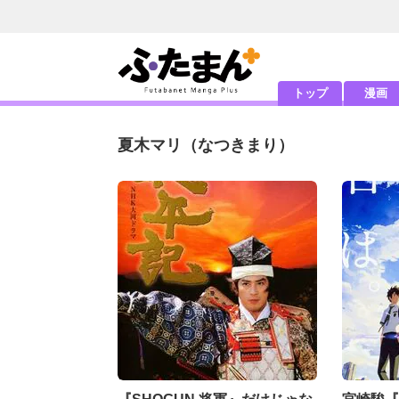
トップ
漫画
夏木マリ
（なつきまり）