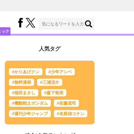
ミック
人気タグ
#かりあげクン
#少年アシベ
#無料漫画
#三浦涼介
#植田まさし
#森下裕美
#機動戦士ガンダム
#佐藤流司
#週刊少年ジャンプ
#名探偵コナン