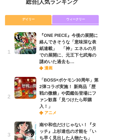
総合
|
人気ランキング
デイリー
ウィークリー
『ONE PIECE』今後の展開に
放
絡んできそうな「意味深な表
ム
紙連載」 「神」エネルの月
「
での展開に、元王下七武海の
「
謎めいた過去も…
漫画
木
「BOSS×ポケモン30周年」第
シ
2弾コラボ実施！ 新商品「歴
「
戦の微糖」や図鑑缶登場にフ
ル
ァン歓喜「見つけたら即購
ム
入！」
さ
アニメ
ス
南や和也だけじゃない！『タ
ッチ』上杉達也の才能を「い
舞
ち早く見出した人物たち」
編