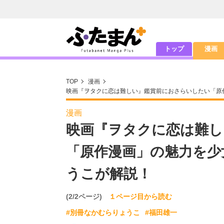
トップ
漫画
TOP
漫画
映画『ヲタクに恋は難しい』鑑賞前におさらいしたい「原
漫画
映画『ヲタクに恋は難し
「原作漫画」の魅力を少
うこが解説！
(2/2ページ)
１ページ目から読む
#別冊なかむらりょうこ
#福田雄一