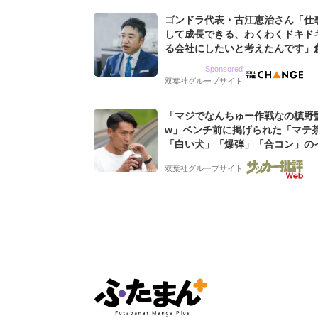
ゴンドラ代表・古江恵治さん「仕
して成長できる、わくわくドキド
る会社にしたいと考えたんです」
9期増収&増益を続けるWebマー
Sponsored
グ会社のアイデンティティ
双葉社グループサイト
「マジでなんちゅー作戦なの槙野
w」ベンチ前に掲げられた「マテ
「白い犬」「爆弾」「合コン」の
ト入り作戦ボードにファン困惑!
双葉社グループサイト
りデカくて吹いた」