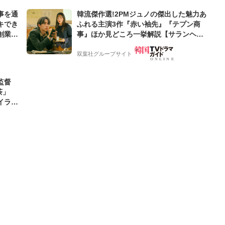
事を通
韓流傑作選!2PMジュノの傑出した魅力あ
キでき
ふれる主演3作『赤い袖先』『テプン商
創業来
事』ほか見どころ一挙解説【サランヘジ
ケティン
ョ韓ドラ】
双葉社グループサイト
監督
茶」
イラス
「想像よ