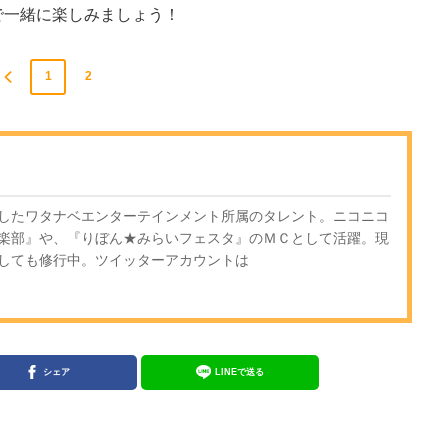
で一緒に楽しみましょう！
1
2
したワタナベエンターテインメント所属のタレント。ニコニコ
楽部』や、『りぼん★みらいフェスタ』のＭＣとして活躍。現
しても修行中。ツイッターアカウントは
シェア
LINEで送る