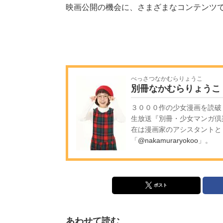
映画公開の機会に、さまざまなコンテンツ
べっさつなかむらりょうこ
別冊なかむらりょうこ
３０００作の少女漫画を読破
生放送『別冊・少女マンガ倶
在は漫画家のアシスタントと
「
@nakamuraryokoo
」。
ポスト
あわせて読む