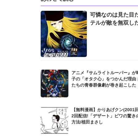
可憐なのは見た目だけ
テルが敵を無双し
アニメ『サムライトルーパー』が
子の「オタク心」をつかんだ理由 
たちの青春群像劇が巻き起こした
のムーブメント」【昭和オタクは
きない】
【無料漫画】かりあげクン(2001回
2回配信!「デザート」ビワの驚き
方法/植田まさし