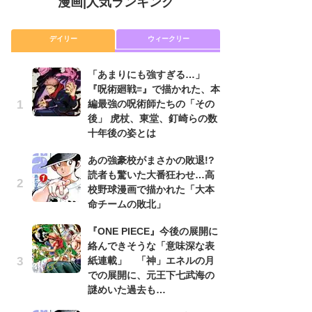
漫画
|
人気ランキング
デイリー
ウィークリー
「あまりにも強すぎる…」
舞
『呪術廻戦≡』で描かれた、本
編
編最強の呪術師たちの「その
禁
後」 虎杖、東堂、釘崎らの数
「
十年後の姿とは
連
あの強豪校がまさかの敗退!?
『O
読者も驚いた大番狂わせ…高
絡
校野球漫画で描かれた「大本
紙
命チームの敗北」
で
謎
『ONE PIECE』今後の展開に
絡んできそうな「意味深な表
南
紙連載」 「神」エネルの月
ッ
での展開に、元王下七武海の
ち
謎めいた過去も…
令