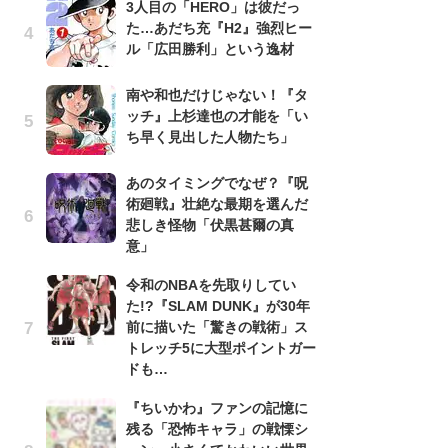
3人目の「HERO」は彼だっ
た!
た…あだち充『H2』強烈ヒー
前
ル「広田勝利」という逸材
ト
ド
南や和也だけじゃない！『タ
ッチ』上杉達也の才能を「い
『
ち早く見出した人物たち」
残
ー
な
あのタイミングでなぜ？『呪
イ
術廻戦』壮絶な最期を選んだ
悲しき怪物「伏黒甚爾の真
ア
意」
ー
場
令和のNBAを先取りしてい
ァ
た!?『SLAM DUNK』が30年
前に描いた「驚きの戦術」ス
怖
トレッチ5に大型ポイントガー
代
ドも…
加
思
『ちいかわ』ファンの記憶に
残る「恐怖キャラ」の戦慄シ
「