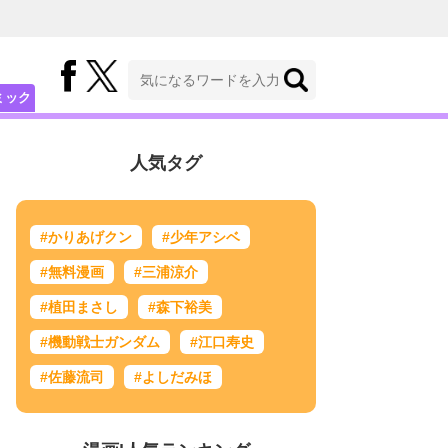
ミック
人気タグ
#かりあげクン
#少年アシベ
#無料漫画
#三浦涼介
#植田まさし
#森下裕美
#機動戦士ガンダム
#江口寿史
#佐藤流司
#よしだみほ