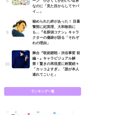
ーン 小さくてかわいい世界
て
なのに「見た目からしてヤバ
上
イ…」
と
た
秘められた絆があった！ 目暮
警部に妃英理、大和敢助に
原
も…『名探偵コナン』キャラ
闘
クターの傷跡が語る「それぞ
ア
れの理由」
の
舞台『呪術廻戦－渋谷事変 前
ま
編－』キャラビジュアル解
名
禁！驚きの再現度に称賛続々
ャ
「カッコよすぎ」「誰が本人
し
連れてこいと」
ど
ランキング一覧
ラン