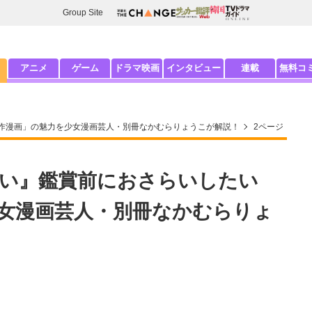
Group Site
アニメ
ゲーム
ドラマ映画
インタビュー
連載
無料コ
作漫画」の魅力を少女漫画芸人・別冊なかむらりょうこが解説！
2ページ
い』鑑賞前におさらいしたい
女漫画芸人・別冊なかむらりょ