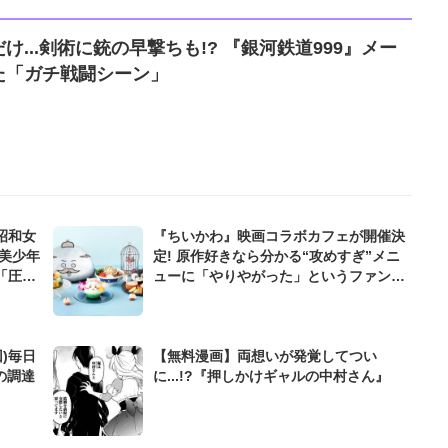
...剣術に銃の早撃ちも!? 『銀河鉄道999』メー
た「ガチ戦闘シーン」
昭和女
『ちいかわ』映画コラボカフェが開催決
美少年
定! 原作好きなら分かる“攻めすぎ”メニ
「圧巻
ューに「やりやがった」というファンの
燃え尽
声も!?
)毎日
【無料漫画】両想いが発覚してつい
の調達
に...!?『押しかけギャルの中村さん』