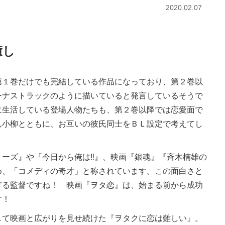
2020.02.07
癒し
１巻だけでも完結している作品になっており、第２巻以
ーナストラックのように描いていると発言しているそうで
に生活している登場人物たちも、第２巻以降では恋愛面で
ん小柳とともに、お互いの彼氏同士をＢＬ設定で考えてし
。
ーズ』や『今日から俺は‼︎』、映画『銀魂』『斉木楠雄の
め、「コメディの奇才」と称されています。この面白さと
ぎる監督ですね！ 映画『ヲタ恋』は、始まる前から成功
す！
て映画と広がりを見せ続けた『ヲタクに恋は難しい』。