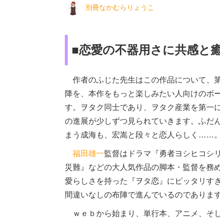
別冊なかむらりょうこ
■恋愛の不器用さに共感と
作者のふじた先生はこの作品について、第
降を、本作をもっと楽しみたい人向けのボ
す。ヲタク同士であり、ヲタク産業を第一
の進展が少しずつ見られていきます。ふだ
まう成海も、宏嵩と段々と恋人らしく……
福田雄一
監督はドラマ『勇者ヨシヒコシリ
災難』などの大人気作品の脚本・監督を務
愛らしさを持った『ヲタ恋』にピッタリす
間違いなしの布陣で進んでいるのでありま
ｗｅｂから始まり、単行本、アニメ、そし