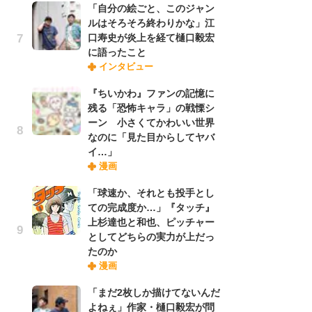
「自分の絵ごと、このジャン
れ
ルはそろそろ終わりかな」江
口寿史が炎上を経て樋口毅宏
に語ったこと
令
インタビュー
た!
前
『ちいかわ』ファンの記憶に
ト
残る「恐怖キャラ」の戦慄シ
ド
ーン 小さくてかわいい世界
なのに「見た目からしてヤバ
イ…」
「
漫画
決
場
「球速か、それとも投手とし
別
ての完成度か…」『タッチ』
上杉達也と和也、ピッチャー
としてどちらの実力が上だっ
『
たのか
に
漫画
が
実
「まだ2枚しか描けてないんだ
よねぇ」作家・樋口毅宏が問