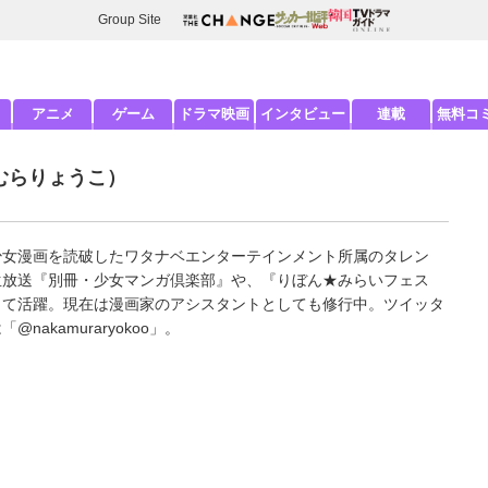
Group Site
アニメ
ゲーム
ドラマ映画
インタビュー
連載
無料コ
むらりょうこ）
少女漫画を読破したワタナベエンターテインメント所属のタレン
生放送『別冊・少女マンガ倶楽部』や、『りぼん★みらいフェス
して活躍。現在は漫画家のアシスタントとしても修行中。ツイッタ
は「
@nakamuraryokoo
」。