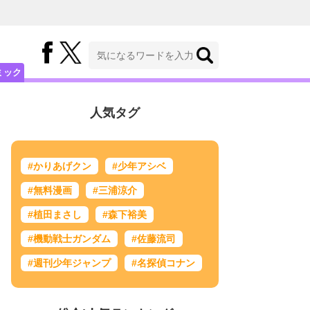
ミック
人気タグ
#かりあげクン
#少年アシベ
#無料漫画
#三浦涼介
#植田まさし
#森下裕美
#機動戦士ガンダム
#佐藤流司
#週刊少年ジャンプ
#名探偵コナン