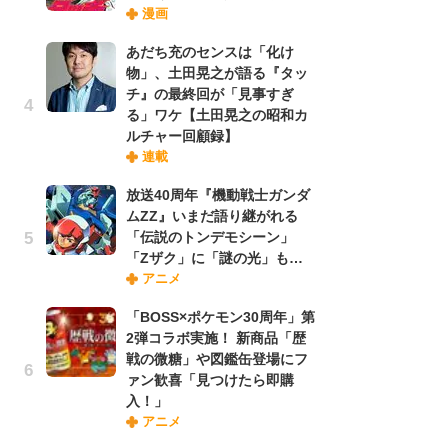
漫画
禁
「
あだち充のセンスは「化け
連
物」、土田晃之が語る『タッ
チ』の最終回が「見事すぎ
る」ワケ【土田晃之の昭和カ
【
ルチャー回顧録】
ー
連載
完
ー
放送40周年『機動戦士ガンダ
ムZZ』いまだ語り継がれる
「伝説のトンデモシーン」
ナ
「Zザク」に「謎の光」も…
リ
アニメ
イ
味
「BOSS×ポケモン30周年」第
フ
2弾コラボ実施！ 新商品「歴
ち
戦の微糖」や図鑑缶登場にフ
ァン歓喜「見つけたら即購
入！」
劇
アニメ
け
「