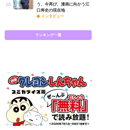
う、今再び、漫画に向かう江
『O
口寿史の現在地
絡
インタビュー
紙
で
謎
ランキング一覧
ラン