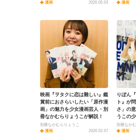
漫画
2020.05.03
漫画
映画『ヲタクに恋は難しい』鑑
りぼん『
賞前におさらいしたい「原作漫
ト』が問
画」の魅力を少女漫画芸人・別
さ」の意
冊なかむらりょうこが解説！
うこの少
別冊なかむらりょうこ
別冊なか
漫画
2020.02.07
漫画