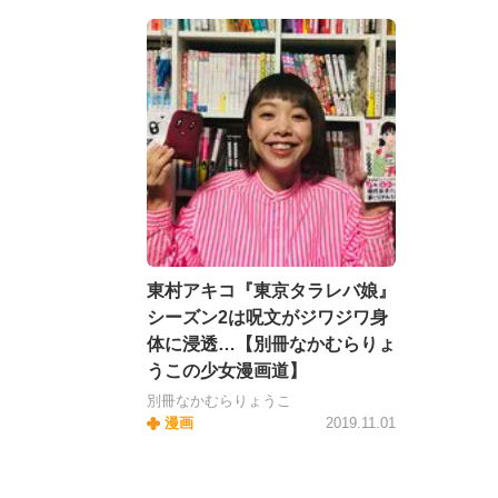
東村アキコ『東京タラレバ娘』
シーズン2は呪文がジワジワ身
体に浸透…【別冊なかむらりょ
うこの少女漫画道】
別冊なかむらりょうこ
漫画
2019.11.01