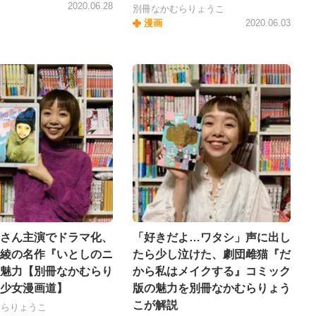
2020.06.28
別冊なかむらりょうこ
漫画
2020.06.03
さん主演でドラマ化、
「好きだよ…ワタシ」声に出し
綾の名作『いとしのニ
たら少し泣けた、劇団雌猫『だ
魅力【別冊なかむらり
から私はメイクする』コミック
少女漫画道】
版の魅力を別冊なかむらりょう
こが解説
むらりょうこ