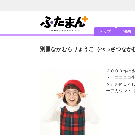
トップ
漫画
別冊なかむらりょうこ
（べっさつなか
３０００作の
ト。ニコニコ
タ』のＭＣと
ーアカウント