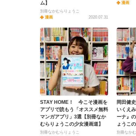
ム】
漫画
別冊なかむらりょうこ
漫画
2020.07.31
STAY HOME！ 今こそ漫画を
岡田健史
アプリで読もう「オススメ無料
いくえみ
マンガアプリ」3選【別冊なか
ーナ』の
むらりょうこの少女漫画道】
ょうこの
別冊なかむらりょうこ
別冊なか