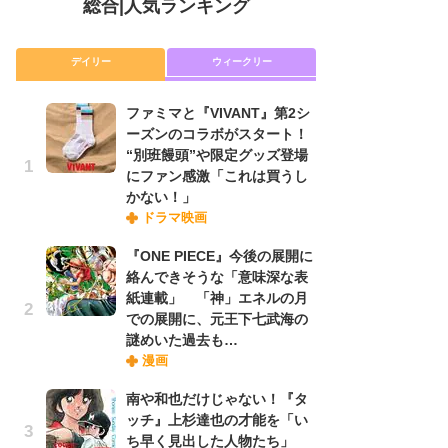
総合
|
人気ランキング
デイリー
ウィークリー
ファミマと『VIVANT』第2シ
放
ーズンのコラボがスタート！
ム
“別班饅頭”や限定グッズ登場
「
にファン感激「これは買うし
「
かない！」
ドラマ映画
木
『ONE PIECE』今後の展開に
シ
絡んできそうな「意味深な表
「
紙連載」 「神」エネルの月
ル
での展開に、元王下七武海の
ム
謎めいた過去も…
さ
漫画
ス
南や和也だけじゃない！『タ
ッチ』上杉達也の才能を「い
舞
ち早く見出した人物たち」
編