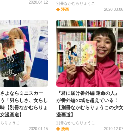
2020.04.12
別冊なかむらりょうこ
漫画
2020.03.06
さよならミニスカー
『君に届け番外編 運命の人』
う「男らしさ、女らし
が番外編の域を超えている！
味【別冊なかむらりょ
【別冊なかむらりょうこの少女
女漫画道】
漫画道】
むらりょうこ
別冊なかむらりょうこ
2020.01.15
漫画
2019.12.07