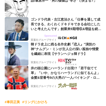
話/塚原洋一「男の価値は“辛さ”で決まる?」
ゴンドラ代表・古江恵治さん「仕事を通して成
長できる、わくわくドキドキできる会社にした
いと考えたんです」創業来9期増収&増益を続け
るWebマーケティング会社のアイデンティティ
Sponsored
双葉社グループサイト
韓ドラ史上に残る名作史劇『恋人』”演技の
神”ナムグン・ミンが主人公の深い孤独や情愛
を繊細に表現【サランヘジョ韓ドラ】
双葉社グループサイト
井の頭公園にハーランド出現!?「若干似てて
草」「いや、かなりハーランドに似てるんよ」
金髪&背番号9の大男の“一人バイキング・ロ
ー”映像が話題!「元気をもらった」
双葉社グループサイト
#車田正美
#リングにかけろ