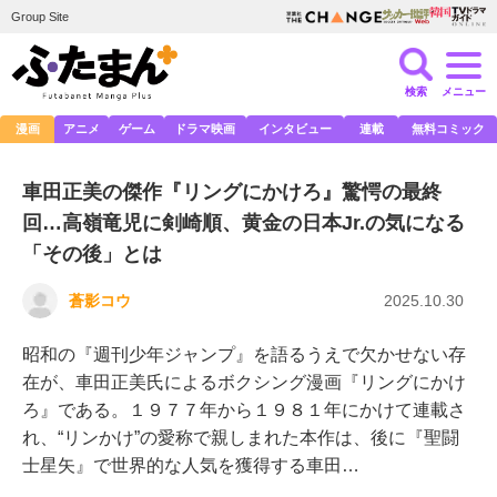
Group Site
検索
メニュー
漫画
アニメ
ゲーム
ドラマ映画
インタビュー
連載
無料コミック
車田正美の傑作『リングにかけろ』驚愕の最終
回…高嶺竜児に剣崎順、黄金の日本Jr.の気になる
「その後」とは
蒼影コウ
2025.10.30
昭和の『週刊少年ジャンプ』を語るうえで欠かせない存
在が、車田正美氏によるボクシング漫画『リングにかけ
ろ』である。１９７７年から１９８１年にかけて連載さ
れ、“リンかけ”の愛称で親しまれた本作は、後に『聖闘
士星矢』で世界的な人気を獲得する車田…