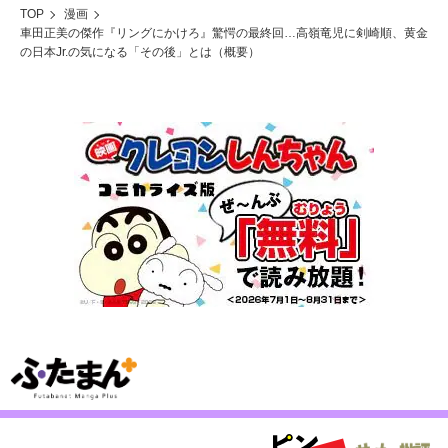
TOP
漫画
車田正美の傑作『リングにかけろ』驚愕の最終回…高嶺竜児に剣崎順、黄金
の日本Jr.の気になる「その後」とは（概要）