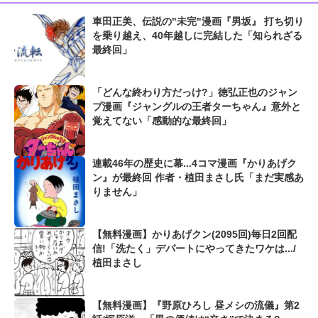
車田正美、伝説の"未完"漫画『男坂』 打ち切り
を乗り越え、40年越しに完結した「知られざる
最終回」
「どんな終わり方だっけ?」徳弘正也のジャン
プ漫画『ジャングルの王者ターちゃん』意外と
覚えてない「感動的な最終回」
連載46年の歴史に幕...4コマ漫画『かりあげク
ン』が最終回 作者・植田まさし氏「まだ実感あ
りません」
【無料漫画】かりあげクン(2095回)毎日2回配
信!「洗たく」デパートにやってきたワケは.../
植田まさし
【無料漫画】『野原ひろし 昼メシの流儀』第2