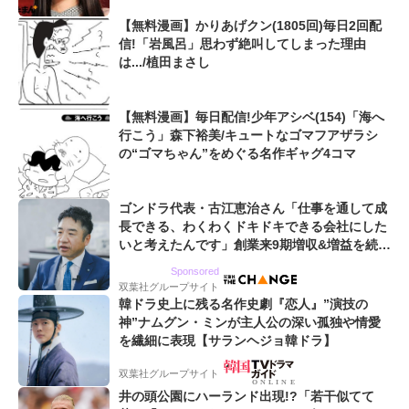
【無料漫画】かりあげクン(1805回)毎日2回配
信!「岩風呂」思わず絶叫してしまった理由
は.../植田まさし
【無料漫画】毎日配信!少年アシベ(154)「海へ
行こう」森下裕美/キュートなゴマフアザラシ
の“ゴマちゃん”をめぐる名作ギャグ4コマ
ゴンドラ代表・古江恵治さん「仕事を通して成
長できる、わくわくドキドキできる会社にした
いと考えたんです」創業来9期増収&増益を続け
るWebマーケティング会社のアイデンティティ
Sponsored
双葉社グループサイト
韓ドラ史上に残る名作史劇『恋人』”演技の
神”ナムグン・ミンが主人公の深い孤独や情愛
を繊細に表現【サランヘジョ韓ドラ】
双葉社グループサイト
井の頭公園にハーランド出現!?「若干似てて