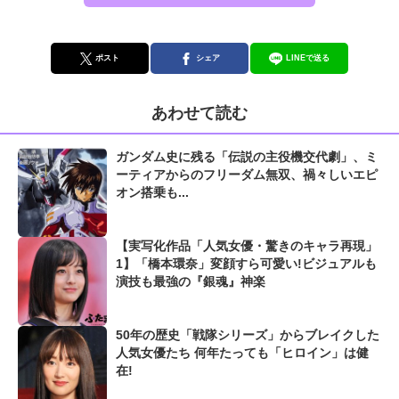
ポスト
シェア
LINEで送る
あわせて読む
ガンダム史に残る「伝説の主役機交代劇」、ミ
ーティアからのフリーダム無双、禍々しいエピ
オン搭乗も...
【実写化作品「人気女優・驚きのキャラ再現」
1】「橋本環奈」変顔すら可愛い!ビジュアルも
演技も最強の『銀魂』神楽
50年の歴史「戦隊シリーズ」からブレイクした
人気女優たち 何年たっても「ヒロイン」は健
在!