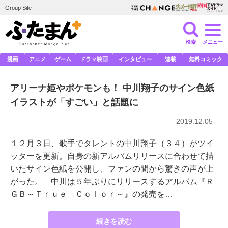
Group Site
検索
メニュー
漫画
アニメ
ゲーム
ドラマ映画
インタビュー
連載
無料コミック
アリーナ姫やポケモンも！ 中川翔子のサイン色紙
イラストが「すごい」と話題に
2019.12.05
１２月３日、歌手でタレントの中川翔子（３４）がツイ
ッターを更新。自身の新アルバムリリースに合わせて描
いたサイン色紙を公開し、ファンの間から驚きの声が上
がった。 中川は５年ぶりにリリースするアルバム『Ｒ
ＧＢ～Ｔｒｕｅ Ｃｏｌｏｒ～』の発売を…
続きを読む