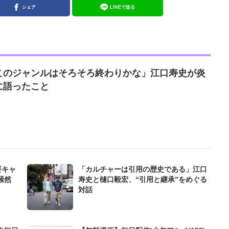
シェア
LINEで送る
このジャンルはそろそろ終わりかな」江口寿史が炎
に語ったこと
要キャ
「カルチャーは引用の歴史である」江口
騒然
寿史と樋口毅宏、“引用と継承”をめぐる
対話