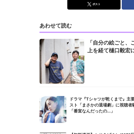
ポスト
あわせて読む
「自分の絵ごと、
上を経て樋口毅宏
ドラマ『Tシャツが乾くまで』主
スト「まさかの退場劇」に視聴者
「番宣なんだったの...」