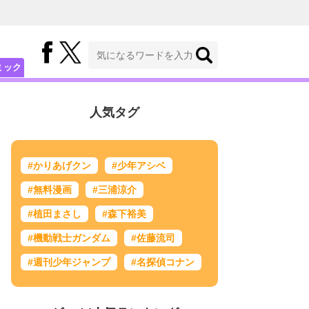
ミック
人気タグ
#かりあげクン
#少年アシベ
#無料漫画
#三浦涼介
#植田まさし
#森下裕美
#機動戦士ガンダム
#佐藤流司
#週刊少年ジャンプ
#名探偵コナン