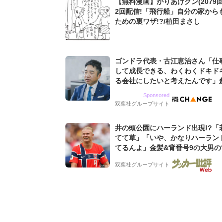
【無料漫画】かりあげクン(2079回
2回配信!「飛行船」自分の家から
ための裏ワザ!?/植田まさし
ゴンドラ代表・古江恵治さん「仕
して成長できる、わくわくドキド
る会社にしたいと考えたんです」
9期増収&増益を続けるWebマー
Sponsored
グ会社のアイデンティティ
双葉社グループサイト
井の頭公園にハーランド出現!?「
てて草」「いや、かなりハーラン
てるんよ」金髪&背番号9の大男の
バイキング・ロー”映像が話題!「
双葉社グループサイト
もらった」