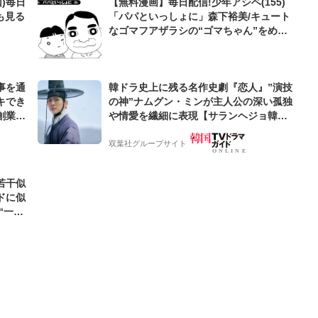
)毎日
【無料漫画】毎日配信!少年アシベ(155)
も見る
「パパといっしょに」森下裕美/キュート
なゴマフアザラシの“ゴマちゃん”をめぐ
る名作ギャグ4コマ
事を通
韓ドラ史上に残る名作史劇『恋人』”演技
キでき
の神”ナムグン・ミンが主人公の深い孤独
創業来
や情愛を繊細に表現【サランヘジョ韓ド
ケティン
ラ】
双葉社グループサイト
若干似
ドに似
“一人
元気を