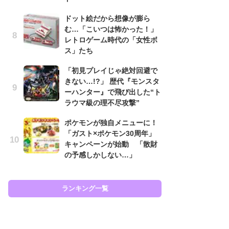
と
ドット絵だから想像が膨ら
む…「こいつは怖かった！」
大
レトロゲーム時代の「女性ボ
恐怖
ス」たち
の
キ
「初見プレイじゃ絶対回避で
屈
きない…!?」 歴代『モンスタ
ーハンター』で飛び出した“ト
癒
ラウマ級の理不尽攻撃”
イ
や
ポケモンが独自メニューに！
せ
「ガスト×ポケモン30周年」
キャンペーンが始動 「散財
ガ
の予感しかしない…」
ョ
ー
翼
ッ
ランキング一覧
ラン