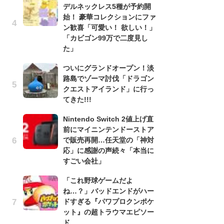
デルネックレス5種が予約開
う
始！ 豪華コレクションにファ
ボ
ン歓喜「可愛い！ 欲しい！」
「
「カビゴン99万で二度見し
マ
た」
フ
ついにグランドオープン！淡
『
路島でゾーマ討伐「ドラゴン
オ
クエストアイランド」に行っ
く
てきた!!!
熱
出
Nintendo Switch 2値上げ直
前にマイニンテンドーストア
「
で販売再開…任天堂の「神対
ね
応」に感謝の声続々「本当に
ド
すごい会社」
ッ
ド
「これ野球ゲームだよ
ね…？」バッドエンドがハー
『
ドすぎる『パワプロクンポケ
ト
ット』の超トラウマエピソー
ー
ド
説