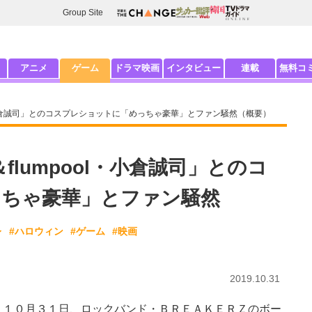
Group Site
アニメ
ゲーム
ドラマ映画
インタビュー
連載
無料コ
ool・小倉誠司」とのコスプレショットに「めっちゃ豪華」とファン騒然（概要）
U＆flumpool・小倉誠司」とのコ
ちゃ豪華」とファン騒然
レ
#ハロウィン
#ゲーム
#映画
2019.10.31
１０月３１日、ロックバンド・ＢＲＥＡＫＥＲＺのボー