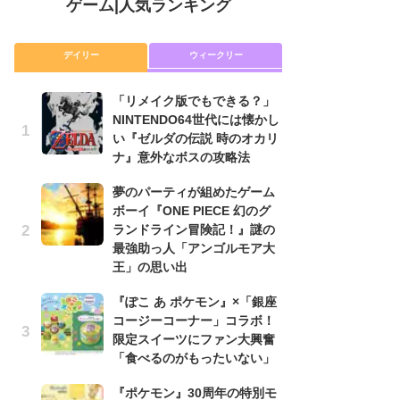
ゲーム
|
人気ランキング
デイリー
ウィークリー
「リメイク版でもできる？」
P
NINTENDO64世代には懐かし
滅
い『ゼルダの伝説 時のオカリ
モ
ナ』意外なボスの攻略法
ル
で
夢のパーティが組めたゲーム
ボーイ『ONE PIECE 幻のグ
『
ランドライン冒険記！』謎の
コ
最強助っ人「アンゴルモア大
限
王」の思い出
「
『ぽこ あ ポケモン』×「銀座
「
コージーコーナー」コラボ！
NI
限定スイーツにファン大興奮
い
「食べるのがもったいない」
ナ
『ポケモン』30周年の特別モ
悲