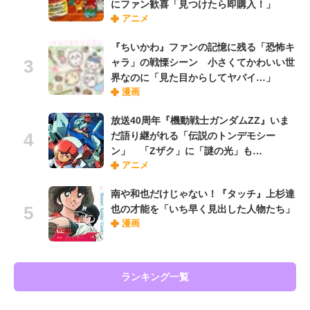
にファン歓喜「見つけたら即購入！」
アニメ
『ちいかわ』ファンの記憶に残る「恐怖キ
ャラ」の戦慄シーン 小さくてかわいい世
界なのに「見た目からしてヤバイ…」
漫画
放送40周年『機動戦士ガンダムZZ』いま
だ語り継がれる「伝説のトンデモシー
ン」 「Zザク」に「謎の光」も…
アニメ
南や和也だけじゃない！『タッチ』上杉達
也の才能を「いち早く見出した人物たち」
漫画
ランキング一覧