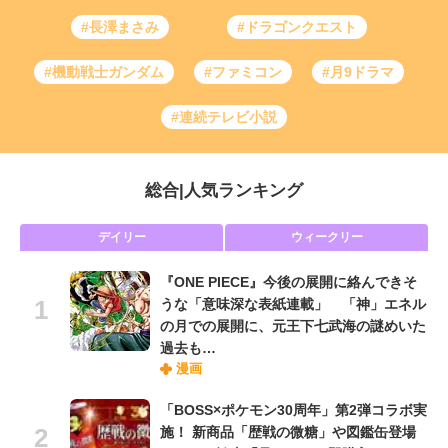
#長澤まさみ
#ドラゴンクエスト
#機動戦士ガンダム
#ファミコン
#月9ドラマ
#連続テレビ小説
総合
|
人気ランキング
デイリー
ウィークリー
『ONE PIECE』今後の展開に絡んできそ
うな「意味深な表紙連載」 「神」エネル
の月での展開に、元王下七武海の謎めいた
過去も…
漫画
「BOSS×ポケモン30周年」第2弾コラボ実
施！ 新商品「歴戦の微糖」や図鑑缶登場