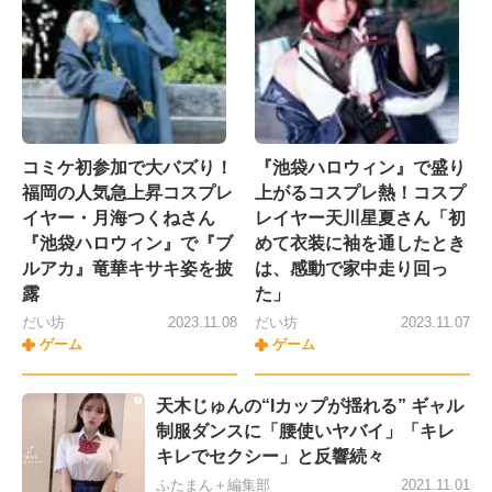
コミケ初参加で大バズり！
『池袋ハロウィン』で盛り
福岡の人気急上昇コスプレ
上がるコスプレ熱！コスプ
イヤー・月海つくねさん
レイヤー天川星夏さん「初
『池袋ハロウィン』で『ブ
めて衣装に袖を通したとき
ルアカ』竜華キサキ姿を披
は、感動で家中走り回っ
露
た」
だい坊
2023.11.08
だい坊
2023.11.07
ゲーム
ゲーム
天木じゅんの“Iカップが揺れる” ギャル
制服ダンスに「腰使いヤバイ」「キレ
キレでセクシー」と反響続々
ふたまん＋編集部
2021.11.01