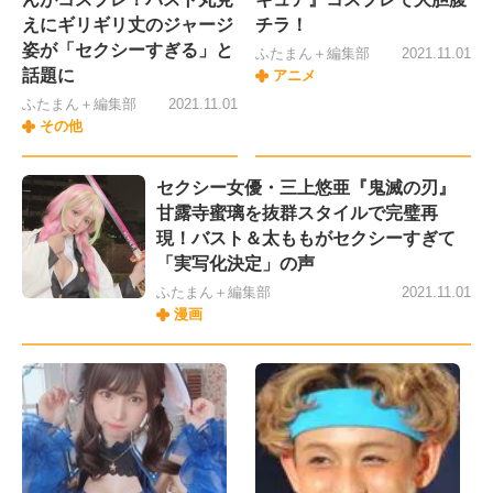
えにギリギリ丈のジャージ
チラ！
姿が「セクシーすぎる」と
ふたまん＋編集部
2021.11.01
話題に
アニメ
ふたまん＋編集部
2021.11.01
その他
セクシー女優・三上悠亜『鬼滅の刃』
甘露寺蜜璃を抜群スタイルで完璧再
現！バスト＆太ももがセクシーすぎて
「実写化決定」の声
ふたまん＋編集部
2021.11.01
漫画