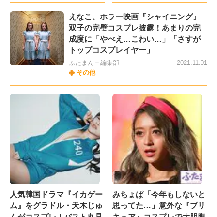
えなこ、ホラー映画『シャイニング』
双子の完璧コスプレ披露！あまりの完
成度に「やべえ…こわい…」「さすが
トップコスプレイヤー」
ふたまん＋編集部
2021.11.01
その他
人気韓国ドラマ『イカゲー
みちょぱ「今年もしないと
ム』をグラドル・天木じゅ
思ってた…」意外な『プリ
んがコスプレ！バスト丸見
キュア』コスプレで大胆腹