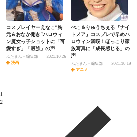
コスプレイヤーえなこ“胸
ぺこ＆りゅうちぇる『ナイ
元＆おなか開き”ハロウィ
トメア』コスプレで早めハ
ン魔女っ子ショットに「可
ロウィン満喫！ほっこり家
愛すぎ」「最強」の声
族写真に「成長感じる」の
声
ふたまん＋編集部
2021.10.26
漫画
ふたまん＋編集部
2021.10.19
アニメ
1
2