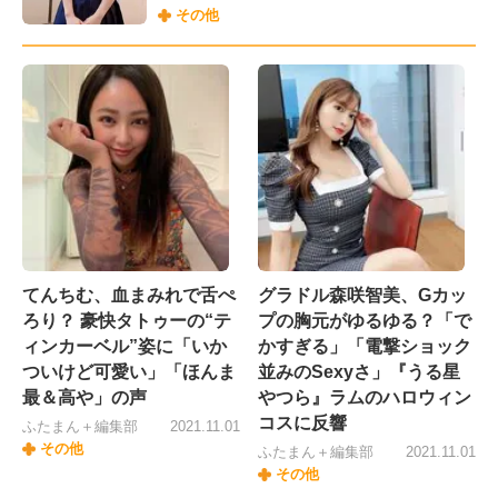
その他
てんちむ、血まみれで舌ぺ
グラドル森咲智美、Gカッ
ろり？ 豪快タトゥーの“テ
プの胸元がゆるゆる？「で
ィンカーベル”姿に「いか
かすぎる」「電撃ショック
ついけど可愛い」「ほんま
並みのSexyさ」『うる星
最＆高や」の声
やつら』ラムのハロウィン
コスに反響
ふたまん＋編集部
2021.11.01
その他
ふたまん＋編集部
2021.11.01
その他