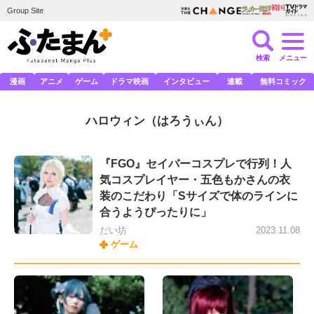
Group Site
検索
メニュー
漫画
アニメ
ゲーム
ドラマ映画
インタビュー
連載
無料コミック
ハロウィン
（はろうぃん）
『FGO』セイバーコスプレで行列！人
気コスプレイヤー・五色もかさんの衣
装のこだわり「Sサイズで体のラインに
合うようぴったりに」
だい坊
2023.11.08
ゲーム