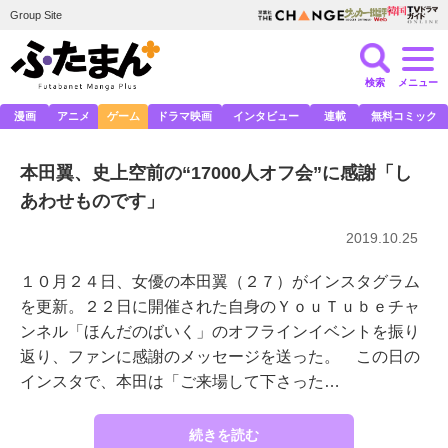
Group Site
検索
メニュー
漫画
アニメ
ゲーム
ドラマ映画
インタビュー
連載
無料コミック
本田翼、史上空前の“17000人オフ会”に感謝「し
あわせものです」
2019.10.25
１０月２４日、女優の本田翼（２７）がインスタグラム
を更新。２２日に開催された自身のＹｏｕＴｕｂｅチャ
ンネル「ほんだのばいく」のオフラインイベントを振り
返り、ファンに感謝のメッセージを送った。 この日の
インスタで、本田は「ご来場して下さった…
続きを読む