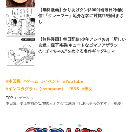
【無料漫画】かりあげクン(3000回)毎日2回配
信!「クレーマー」厄介な客に対抗!?/植田まさ
し
【無料漫画】毎日配信!少年アシベ(68)「新しい
友達」森下裕美/キュートなゴマフアザラシ
の“ゴマちゃん”をめぐる名作ギャグ4コマ
#本田翼
#ゲーム
#イベント
#YouTube
#インスタグラム（instagram）
#SNS
#美女
TOP
ゲーム
本田翼、史上空前の“17000人オフ会”に感謝「しあわせものです」（概要）