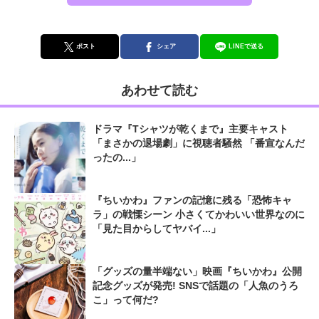
ポスト
シェア
LINEで送る
あわせて読む
ドラマ『Tシャツが乾くまで』主要キャスト
「まさかの退場劇」に視聴者騒然 「番宣なんだ
ったの...」
『ちいかわ』ファンの記憶に残る「恐怖キャ
ラ」の戦慄シーン 小さくてかわいい世界なのに
「見た目からしてヤバイ...」
「グッズの量半端ない」映画『ちいかわ』公開
記念グッズが発売! SNSで話題の「人魚のうろ
こ」って何だ?