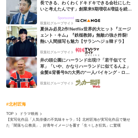
長できる、わくわくドキドキできる会社にした
いと考えたんです」創業来9期増収&増益を続け
るWebマーケティング会社のアイデンティティ
Sponsored
双葉社グループサイト
夏休み必見2作!Netflix世界的大ヒット『エージ
ェント・キム』『鉄槌教師』無敵の強さ炸裂!
熱い人間描写も魅力【サランヘジョ韓ドラ】
双葉社グループサイト
井の頭公園にハーランド出現!?「若干似てて
草」「いや、かなりハーランドに似てるんよ」
金髪&背番号9の大男の“一人バイキング・ロ
ー”映像が話題!「元気をもらった」
双葉社グループサイト
#北村匠海
TOP
ドラマ映画
【実写化作品「人気俳優の不気味キャラ」5】北村匠海が実写化作品で魅せ
た「闇落ち公務員」、好青年イメージを覆す「生々しき狂気」に驚嘆