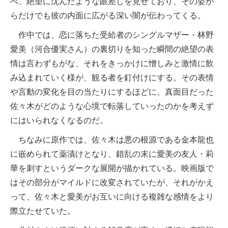
べ、絶望に沈んだような眼差しを見せており、その姿か
らだけでも彼の内面に広がる深い闇が伝わってくる。
作中では、恋に落ちた受給者のシングルマザー・林野
愛美（河合優実さん）の裏切りを知った瞬間の絶望の表
情は言わずもがな、それをきっかけに憎しみと激情に飲
み込まれていく様が、観る者を釘付けにする。その表情
や言動の変化を目の当たりにするほどに、真面目だった
佐々木がどのような心境で転落していったのかを考えず
にはいられなくなるのだ。
ちなみに原作では、佐々木は悪の根源である金本龍也
に嵌められて薬漬けとなり、錯乱の末に愛美の友人・莉
華を刺すというダークな展開が描かれている。映画版で
はその部分がマイルドに改変されていたが、それがかえ
って、佐々木と愛美がお互いに向ける複雑な感情をより
際立たせていた。