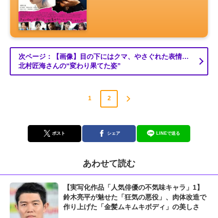
次ページ：【画像】目の下にはクマ、やさぐれた表情…
北村匠海さんの“変わり果てた姿”
1
2
ポスト
シェア
LINEで送る
あわせて読む
【実写化作品「人気俳優の不気味キャラ」1】
鈴木亮平が魅せた「狂気の悪役」、肉体改造で
作り上げた「金髪ムキムキボディ」の美しさ