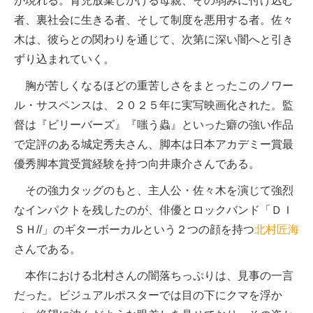
が現れる。育児放棄しかける母親、その弱みに付け込む
者、裏社会に生きる者、そして制度を悪用する者。佐々
木は、彼らとの関わりを通じて、次第に深い闇へと引き
ずり込まれていく。
胸が苦しくなるほどの重苦しさをまとったこのノワー
ル・サスペンスは、２０２５年に実写映画化された。監
督は『ビリーバーズ』『嗤う蟲』といった癖の強い作品
で定評のある城定秀夫さん、脚本は日本アカデミー賞最
優秀脚本賞受賞経験を持つ向井康介さんである。
その強力タッグのもと、主人公・佐々木を演じて強烈
なインパクトを残したのが、俳優とロックバンド「ＤＩ
ＳＨ//」のギターボーカルという２つの顔を持つ
北村匠海
さんである。
本作における北村さんの闇落ちっぷりは、見事の一言
だった。ビジュアルポスターでは目の下にクマを浮か