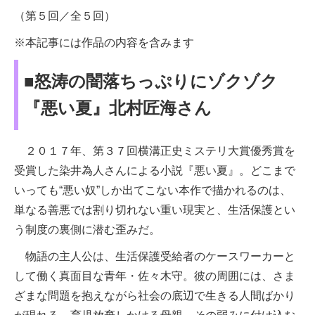
（第５回／全５回）
※本記事には作品の内容を含みます
■怒涛の闇落ちっぷりにゾクゾク
『悪い夏』北村匠海さん
２０１７年、第３７回横溝正史ミステリ大賞優秀賞を
受賞した染井為人さんによる小説『悪い夏』。どこまで
いっても“悪い奴”しか出てこない本作で描かれるのは、
単なる善悪では割り切れない重い現実と、生活保護とい
う制度の裏側に潜む歪みだ。
物語の主人公は、生活保護受給者のケースワーカーと
して働く真面目な青年・佐々木守。彼の周囲には、さま
ざまな問題を抱えながら社会の底辺で生きる人間ばかり