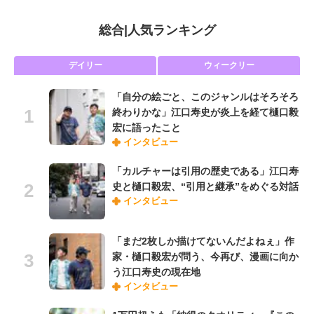
総合
|
人気ランキング
デイリー
ウィークリー
「自分の絵ごと、このジャンルはそろそろ
終わりかな」江口寿史が炎上を経て樋口毅
宏に語ったこと
インタビュー
「カルチャーは引用の歴史である」江口寿
史と樋口毅宏、“引用と継承”をめぐる対話
インタビュー
「まだ2枚しか描けてないんだよねぇ」作
家・樋口毅宏が問う、今再び、漫画に向か
う江口寿史の現在地
インタビュー