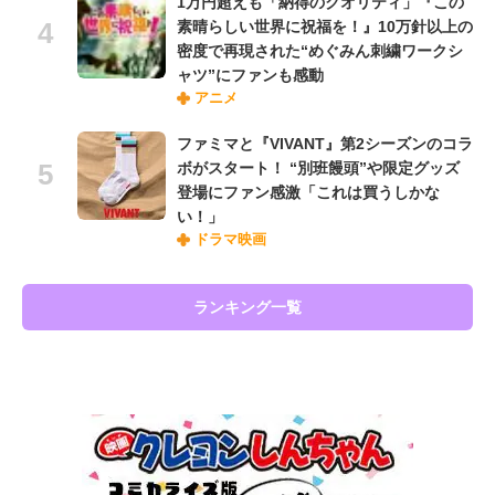
1万円超えも「納得のクオリティ」『この
素晴らしい世界に祝福を！』10万針以上の
密度で再現された“めぐみん刺繍ワークシ
ャツ”にファンも感動
アニメ
ファミマと『VIVANT』第2シーズンのコラ
ボがスタート！ “別班饅頭”や限定グッズ
登場にファン感激「これは買うしかな
い！」
ドラマ映画
ランキング一覧