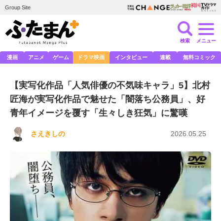
Group Site
検索
メニュー
漫画
アニメ
ゲーム
ドラマ映画
インタビュー
連載
無料コミック
【実写化作品「人気俳優の不気味キャラ」5】北村
匠海が実写化作品で魅せた「闇落ち公務員」、好
青年イメージを覆す「生々しき狂気」に驚嘆
さえきしの
2026.05.25