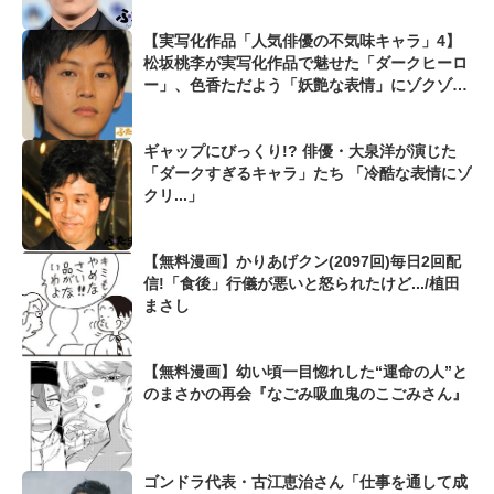
【実写化作品「人気俳優の不気味キャラ」4】
松坂桃李が実写化作品で魅せた「ダークヒーロ
ー」、色香ただよう「妖艶な表情」にゾクゾク
ッ
ギャップにびっくり!? 俳優・大泉洋が演じた
「ダークすぎるキャラ」たち 「冷酷な表情にゾ
クリ...」
【無料漫画】かりあげクン(2097回)毎日2回配
信!「食後」行儀が悪いと怒られたけど.../植田
まさし
【無料漫画】幼い頃一目惚れした“運命の人”と
のまさかの再会『なごみ吸血鬼のこごみさん』
ゴンドラ代表・古江恵治さん「仕事を通して成