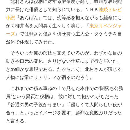
北村さんは役柄に対する解像度が高く、繊細な表現能
力に長けた俳優として知られている。ＮＨＫ
連続テレビ
小説
『あんぱん』では、劣等感を抱えながらも懸命にも
がく柳井嵩を人間臭く生々しく演じ、『
東京リベンジャ
ーズ
』では弱さと強さを併せ持つ主人公・タケミチを自
然体で体現してみせた。
そういった彼の演技を支えているのが、わずかな目の
動きや口元の変化、さりげない仕草にまで行き届いた、
きめ細かな表現である。だからこそ、北村さんが演じる
人物には常にリアリティが宿るのだろう。
これまでの積み重ねの上で見せた本作での“闇落ち公務
員”という異質な役柄は、彼に対して抱かれがちだった
「普通の男の子役がうまい」「優しくて人間らしい役が
合う」といったイメージを覆す、鮮烈な変貌ぶりだった
と言える。