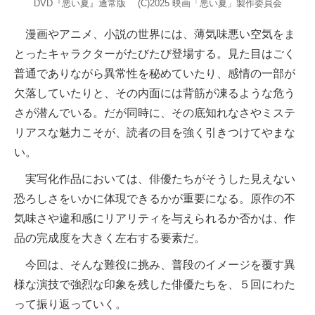
DVD『悪い夏』通常版 (C)2025 映画「悪い夏」製作委員会
漫画やアニメ、小説の世界には、薄気味悪い空気をま
とったキャラクターがたびたび登場する。見た目はごく
普通でありながら異常性を秘めていたり、感情の一部が
欠落していたりと、その内面には背筋が凍るような危う
さが潜んでいる。だが同時に、その底知れなさやミステ
リアスな魅力こそが、読者の目を強く引きつけてやまな
い。
実写化作品においては、俳優たちがそうした見えない
恐ろしさをいかに体現できるかが重要になる。原作の不
気味さや違和感にリアリティを与えられるか否かは、作
品の完成度を大きく左右する要素だ。
今回は、そんな難役に挑み、普段のイメージを覆す異
様な演技で強烈な印象を残した俳優たちを、５回にわた
って振り返っていく。