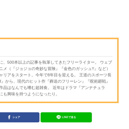
に、500本以上の記事を執筆してきたフリーライター。 ウェブ
ニメ（『ジョジョの奇妙な冒険』『金色のガッシュ!!』など）
ャリアをスタート。今年で8年目を迎える。 王道のスポーツ長
OR』から、現代のヒット作『葬送のフリーレン』『呪術廻戦』
作品はなんでも嗜む超雑食。 近年はドラマ『アンナチュラ
にも興味を持つようになったり。
シェア
LINEで送る