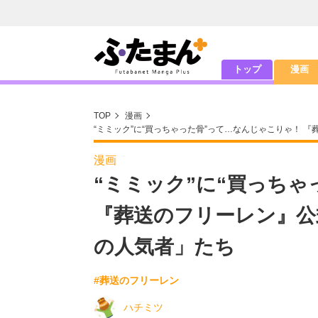
トップ
漫画
TOP
漫画
“ミミック”に“買っちゃった骨”って…なんじゃこりゃ！
漫画
“ミミック”に“買っち
『葬送のフリーレン』公
の人気者」たち
#葬送のフリーレン
ハチミツ