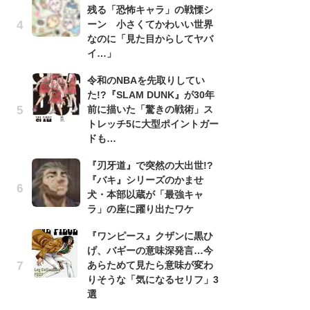
残る「恐怖キャラ」の戦慄シ
『
ーン 小さくてかわいい世界
残
なのに「見た目からしてヤバ
ー
イ…」
な
イ
令和のNBAを先取りしてい
た!?『SLAM DUNK』が30年
『
前に描いた「驚きの戦術」ス
に
トレッチ5に大型ポイントガー
も
ドも…
を
役
『刃牙道』で突然の大出世!?
『バキ』シリーズのかませ
ア
犬・本部以蔵が「最強キャ
ー
ラ」の座に躍り出たワケ
場
ァ
『ワンピース』クザンに黒ひ
げ、バギーの意味深発言…今
努
あらためて見たら意味が変わ
ジ
りそうな「気になるセリフ」3
鬼
選
の