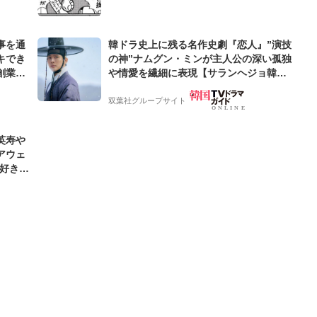
事を通
韓ドラ史上に残る名作史劇『恋人』”演技
キでき
の神”ナムグン・ミンが主人公の深い孤独
創業来
や情愛を繊細に表現【サランヘジョ韓ド
ケティン
ラ】
双葉社グループサイト
英寿や
アウェ
「好きな
な」