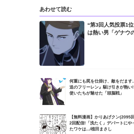
あわせて読む
“第3回人気投票1
は熱い男「ゲナウ
何重にも罠を仕掛け、敵をだます..
送のフリーレン』駆け引きが熱い!
使いたちが魅せた「頭脳戦」
【無料漫画】かりあげクン(2095回
2回配信!「洗たく」デパートにや
たワケは.../植田まさし