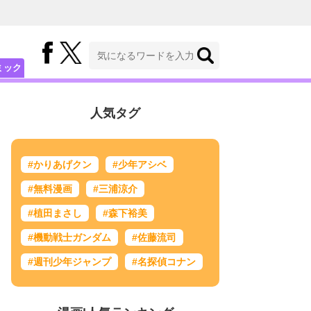
ミック
人気タグ
#かりあげクン
#少年アシベ
#無料漫画
#三浦涼介
#植田まさし
#森下裕美
#機動戦士ガンダム
#佐藤流司
#週刊少年ジャンプ
#名探偵コナン