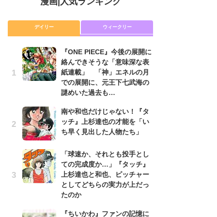
漫画
|
人気ランキング
デイリー
ウィークリー
『ONE PIECE』今後の展開に
舞
絡んできそうな「意味深な表
編
紙連載」 「神」エネルの月
禁
での展開に、元王下七武海の
「
謎めいた過去も…
連
南や和也だけじゃない！『タ
令
ッチ』上杉達也の才能を「い
た!
ち早く見出した人物たち」
前
ト
ド
「球速か、それとも投手とし
ての完成度か…」『タッチ』
『O
上杉達也と和也、ピッチャー
絡
としてどちらの実力が上だっ
紙
たのか
で
謎
『ちいかわ』ファンの記憶に