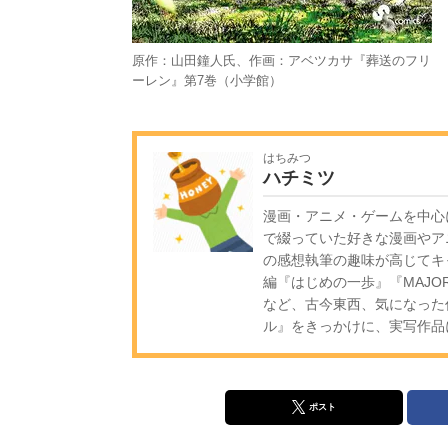
原作：山田鐘人氏、作画：アベツカサ『葬送のフリ
ーレン』第7巻（小学館）
はちみつ
ハチミツ
漫画・アニメ・ゲームを中心
で綴っていた好きな漫画やア
の感想執筆の趣味が高じてキ
編『はじめの一歩』『MAJ
など、古今東西、気になった
ル』をきっかけに、実写作品
ポスト