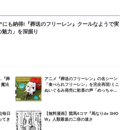
位”にも納得!『葬送のフリーレン』クールなようで実
の魅力」を深掘り
.『葬
アニメ『葬送のフリーレン』の名シーン
 魔法
「食べられフリーレン」を完全再現!ミニ
ぬいぐるみ発売に歓喜の声「めっちゃカ
ワイイ!」
)毎日
【無料漫画】競馬4コマ『馬なりde SHO
ってき
W』人類最速の二倍の速さ