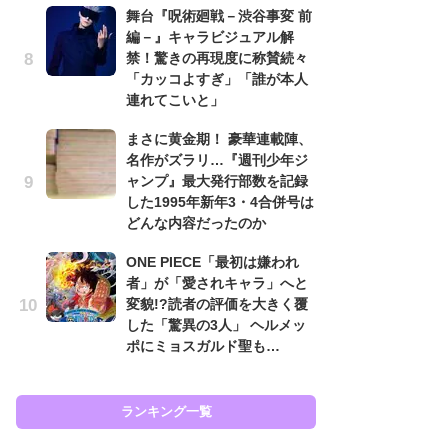
舞台『呪術廻戦－渋谷事変 前
南
編－』キャラビジュアル解
ッ
禁！驚きの再現度に称賛続々
ち
「カッコよすぎ」「誰が本人
連れてこいと」
怖
まさに黄金期！ 豪華連載陣、
代
名作がズラリ…『週刊少年ジ
加
ャンプ』最大発行部数を記録
思
した1995年新年3・4合併号は
原
どんな内容だったのか
闘
ONE PIECE「最初は嫌われ
ア
者」が「愛されキャラ」へと
の
変貌!?読者の評価を大きく覆
した「驚異の3人」 ヘルメッ
ポにミョスガルド聖も…
ラン
ランキング一覧