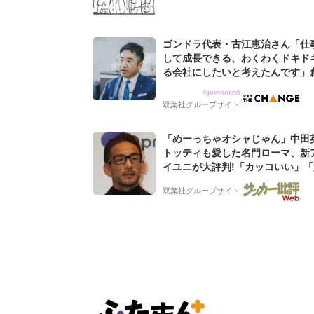
ゴンドラ代表・古江恵治さん「仕
して成長できる、わくわくドキド
る会社にしたいと考えたんです」
9期増収&増益を続けるWebマー
Sponsored
グ会社のアイデンティティ
双葉社グループサイト
「めーっちゃオシャじゃん」中田
トッティも愛した名門ローマ、新
イユニが大評判!「カッコいい」
デザイン」「今年は2nd買おうか
双葉社グループサイト