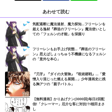
あわせて読む
気配遮断に魔法速射、魔力探知...フリーレンを
超える逸材『葬送のフリーレン』魔法使いとし
ての「フェルンの才能」を深掘り
フリーレンもお手上げ状態...『葬送のフリーレ
ン』思えばしょっちゅう不機嫌になるフェルン
の「意外な本心」
『刃牙』『ダイの大冒険』『呪術廻戦』...「愛
憎入り混じった燃える展開...」少年漫画史に残
る胸アツの「親子バトル」
【無料漫画】かりあげクン(3000回)毎日2回配
信!「クレーマー」厄介な客に対抗!?/植田まさ
し