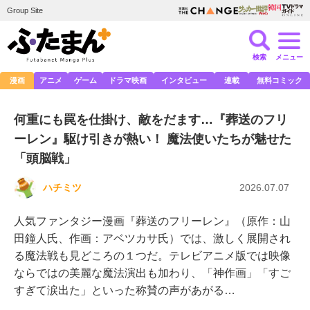
Group Site
検索
メニュー
漫画
アニメ
ゲーム
ドラマ映画
インタビュー
連載
無料コミック
何重にも罠を仕掛け、敵をだます…『葬送のフリ
ーレン』駆け引きが熱い！ 魔法使いたちが魅せた
「頭脳戦」
ハチミツ
2026.07.07
人気ファンタジー漫画『葬送のフリーレン』（原作：山
田鐘人氏、作画：アベツカサ氏）では、激しく展開され
る魔法戦も見どころの１つだ。テレビアニメ版では映像
ならではの美麗な魔法演出も加わり、「神作画」「すご
すぎて涙出た」といった称賛の声があがる…