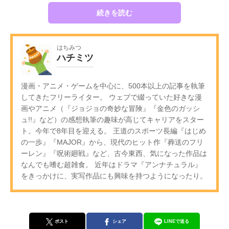
続きを読む
はちみつ
ハチミツ
漫画・アニメ・ゲームを中心に、500本以上の記事を執筆
してきたフリーライター。 ウェブで綴っていた好きな漫
画やアニメ（『ジョジョの奇妙な冒険』『金色のガッシ
ュ!!』など）の感想執筆の趣味が高じてキャリアをスター
ト。今年で8年目を迎える。 王道のスポーツ長編『はじめ
の一歩』『MAJOR』から、現代のヒット作『葬送のフリ
ーレン』『呪術廻戦』など、古今東西、気になった作品は
なんでも嗜む超雑食。 近年はドラマ『アンナチュラル』
をきっかけに、実写作品にも興味を持つようになったり。
ポスト
シェア
LINEで送る