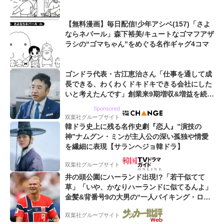
【無料漫画】毎日配信!少年アシベ(157)「さよ
ならネパール」森下裕美/キュートなゴマフアザ
ラシの“ゴマちゃん”をめぐる名作ギャグ4コマ
ゴンドラ代表・古江恵治さん「仕事を通して成
長できる、わくわくドキドキできる会社にした
いと考えたんです」創業来9期増収&増益を続け
るWebマーケティング会社のアイデンティティ
Sponsored
双葉社グループサイト
韓ドラ史上に残る名作史劇『恋人』”演技の
神”ナムグン・ミンが主人公の深い孤独や情愛
を繊細に表現【サランヘジョ韓ドラ】
双葉社グループサイト
井の頭公園にハーランド出現!?「若干似てて
草」「いや、かなりハーランドに似てるんよ」
金髪&背番号9の大男の“一人バイキング・ロ
ー”映像が話題!「元気をもらった」
双葉社グループサイト