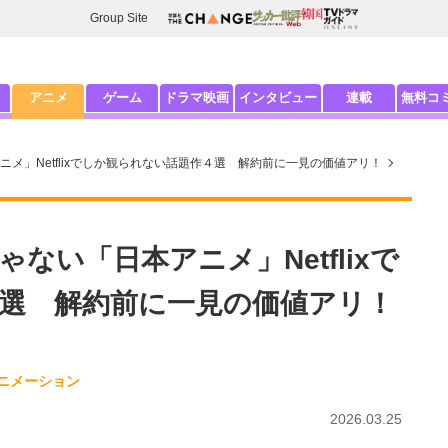
Group Site
アニメ
ゲーム
ドラマ映画
インタビュー
連載
無料コ
メ」Netflixでしか観られない話題作４選 解約前に一見の価値アリ！
ない「日本アニメ」Netflixで
選 解約前に一見の価値アリ！
ニメーション
2026.03.25