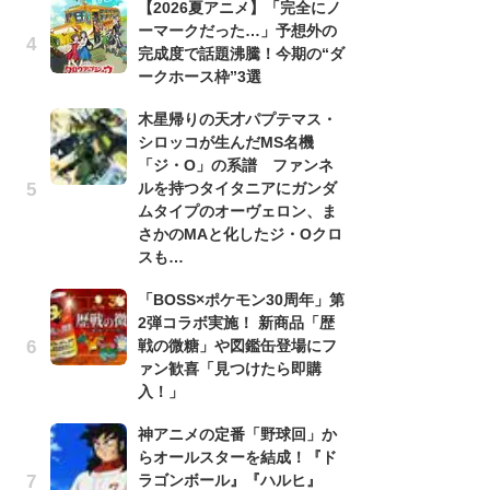
【2026夏アニメ】「完全にノ
ーマークだった…」予想外の
劇
完成度で話題沸騰！今期の“ダ
け
ークホース枠”3選
「
れ
木星帰りの天才パプテマス・
シロッコが生んだMS名機
1
「ジ・O」の系譜 ファンネ
ィ
ルを持つタイタニアにガンダ
祝
ムタイプのオーヴェロン、ま
で
さかのMAと化したジ・Oクロ
ー
スも…
「
「BOSS×ポケモン30周年」第
『
2弾コラボ実施！ 新商品「歴
2
戦の微糖」や図鑑缶登場にフ
ト
ァン歓喜「見つけたら即購
ッ
入！」
「
神アニメの定番「野球回」か
2
らオールスターを結成！『ド
戦
ラゴンボール』『ハルヒ』
ァ