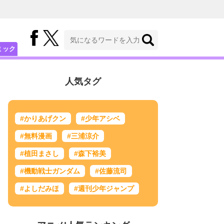
ミック
人気タグ
#かりあげクン
#少年アシベ
#無料漫画
#三浦涼介
#植田まさし
#森下裕美
#機動戦士ガンダム
#佐藤流司
#よしだみほ
#週刊少年ジャンプ