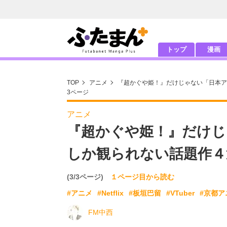
トップ
漫画
TOP
アニメ
『超かぐや姫！』だけじゃない「日本アニ
3ページ
アニメ
『超かぐや姫！』だけじゃ
しか観られない話題作４
(3/3ページ)
１ページ目から読む
#アニメ
#Netflix
#板垣巴留
#VTuber
#京都ア
FM中西