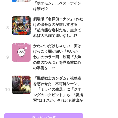
『ポケモン』…ベストナイン
入
は誰だ!?
「
劇場版『名探偵コナン』1作だ
ン
けの出番なのが惜しすぎる
た
「超有能な逸材たち」生きて
「
れば大活躍間違いなし…!?
ー
かわいいだけじゃない…実は
ガ
けっこう闇が深い『ちいか
ナ
わ』のホラー回 映画『人魚
社
の島のひみつ』を見る前に心
危
の準備を…!?
も…
『機動戦士ガンダム』視聴者
『
を惑わせた「不可解シーン」
を
「ミライの生足」に「ジオ
「
ングのコクピット」も…“謎描
ン
写”はミスか、それとも演出か
写
ランキング一覧
ラン