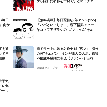
から隠れた名作を一覧でまとめてチェッ
ク!
)毎日
【無料漫画】毎日配信!少年アシベ(155)
海に向か
「パパといっしょに」森下裕美/キュート
なゴマフアザラシの“ゴマちゃん”をめぐ
る名作ギャグ4コマ
事を通
韓ドラ史上に残る名作史劇『恋人』”演技
キでき
の神”ナムグン・ミンが主人公の深い孤独
創業来
や情愛を繊細に表現【サランヘジョ韓ド
ケティン
ラ】
双葉社グループサイト
若干似
ドに似
“一人
元気を