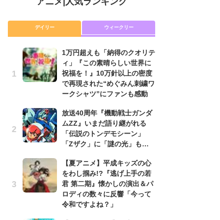
アニメ
|
人気ランキング
デイリー
ウィークリー
1万円超えも「納得のクオリテ
放
ィ」『この素晴らしい世界に
ム
祝福を！』10万針以上の密度
「
で再現された“めぐみん刺繍ワ
「
ークシャツ”にファンも感動
木
放送40周年『機動戦士ガンダ
シ
ムZZ』いまだ語り継がれる
「
「伝説のトンデモシーン」
ル
「Zザク」に「謎の光」も…
ム
さ
【夏アニメ】平成キッズの心
ス
をわし掴み!?『逃げ上手の若
君 第二期』懐かしの演出＆パ
【
ロディの数々に反響「今って
ー
令和ですよね？」
完
ー