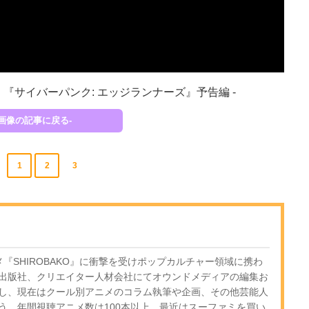
ixJP）より 『サイバーパンク: エッジランナーズ』予告編 -
-画像の記事に戻る-
1
2
3
『SHIROBAKO』に衝撃を受けポップカルチャー領域に携わ
出版社、クリエイター人材会社にてオウンドメディアの編集お
し、現在はクール別アニメのコラム執筆や企画、その他芸能人
う。年間視聴アニメ数は100本以上。最近はスーファミを買い