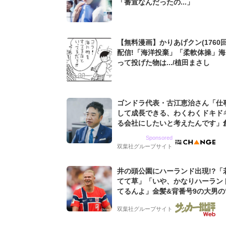
「番宣なんだったの...」
【無料漫画】かりあげクン(1760回
配信!「海洋投棄」「柔軟体操」
って投げた物は.../植田まさし
ゴンドラ代表・古江恵治さん「仕
して成長できる、わくわくドキド
る会社にしたいと考えたんです」
9期増収&増益を続けるWebマー
Sponsored
グ会社のアイデンティティ
双葉社グループサイト
井の頭公園にハーランド出現!?「
てて草」「いや、かなりハーラン
てるんよ」金髪&背番号9の大男の
バイキング・ロー”映像が話題!「
双葉社グループサイト
もらった」