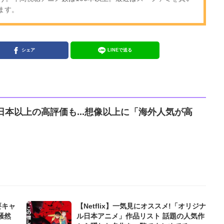
ます。
シェア
LINEで送る
】日本以上の高評価も...想像以上に「海外人気が高
要キャ
【Netflix】一気見にオススメ!「オリジナ
騒然
ル日本アニメ」作品リスト 話題の人気作