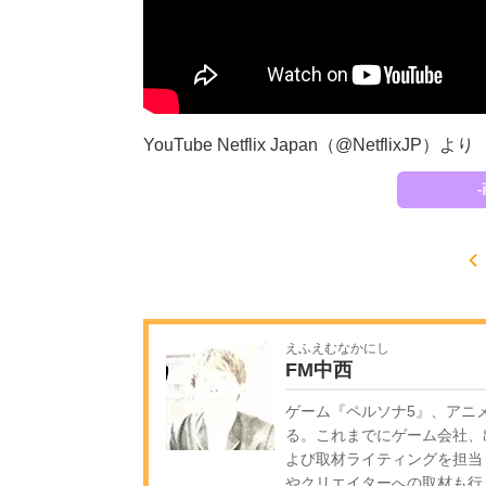
YouTube Netflix Japan（@Netfl
えふえむなかにし
FM中西
ゲーム『ペルソナ5』、アニメ
る。これまでにゲーム会社、
よび取材ライティングを担当
やクリエイターへの取材も行