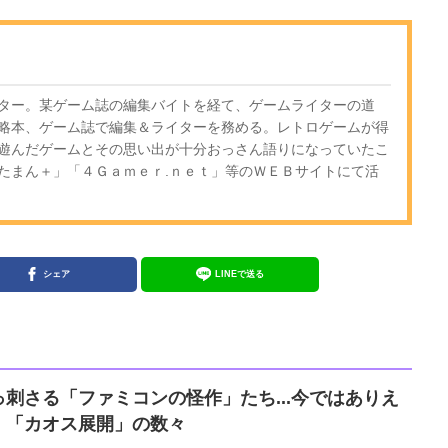
ター。某ゲーム誌の編集バイトを経て、ゲームライターの道
略本、ゲーム誌で編集＆ライターを務める。レトロゲームが得
遊んだゲームとその思い出が十分おっさん語りになっていたこ
たまん＋」「４Ｇａｍｅｒ.ｎｅｔ」等のＷＥＢサイトにて活
シェア
LINEで送る
刺さる「ファミコンの怪作」たち...今ではありえ
」「カオス展開」の数々