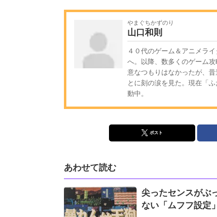
やまぐちかずのり
山口和則
４０代のゲーム＆アニメライ
へ。以降、数多くのゲーム攻
意なつもりはなかったが、昔
とに刻の涙を見た。現在「ふ
動中。
ポスト
あわせて読む
尖ったセンスがぶっ
ない「ムフフ設定