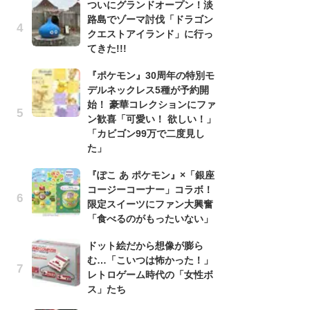
ついにグランドオープン！淡
う
路島でゾーマ討伐「ドラゴン
ボ
クエストアイランド」に行っ
「
てきた!!!
マ
フ
『ポケモン』30周年の特別モ
デルネックレス5種が予約開
『
始！ 豪華コレクションにファ
オ
ン歓喜「可愛い！ 欲しい！」
く
「カビゴン99万で二度見し
熱
た」
出
『ぽこ あ ポケモン』×「銀座
「
コージーコーナー」コラボ！
ね
限定スイーツにファン大興奮
ド
「食べるのがもったいない」
ッ
ド
ドット絵だから想像が膨ら
む…「こいつは怖かった！」
『
レトロゲーム時代の「女性ボ
ト
ス」たち
ー
説