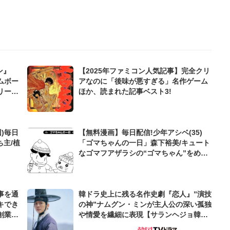
ン』
【2025年ファミコン人気記事】完全クリ
ムボー
アなのに「後味が悪すぎる」名作ゲーム
リー
ほか、読まれた記事ベスト3!
)毎日
【無料漫画】毎日配信!少年アシベ(35)
ち主/植
「ゴマちゃんの一日」森下裕美/キュート
なゴマフアザラシの“ゴマちゃん”をめぐ
る名作ギャグ4コマ
事を通
韓ドラ史上に残る名作史劇『恋人』”演技
キでき
の神”ナムグン・ミンが主人公の深い孤独
創業来
や情愛を繊細に表現【サランヘジョ韓ド
ケティン
ラ】