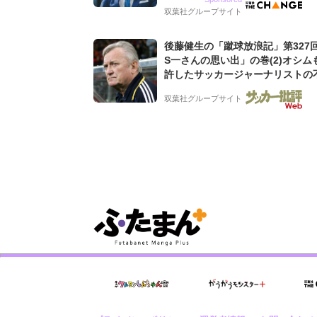
グ会社のアイデンティティ
双葉社グループサイト
後藤健生の「蹴球放浪記」第327
S一さんの思い出」の巻(2)オシム
許したサッカージャーナリストの
な人徳。全州のはずが原州へ? 愛
双葉社グループサイト
男の“大迷子”伝説