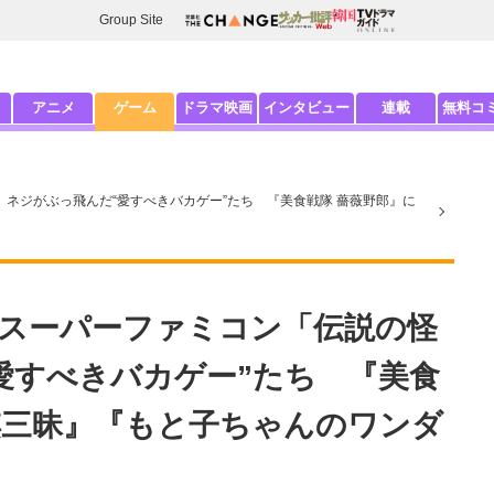
Group Site
アニメ
ゲーム
ドラマ映画
インタビュー
連載
無料コ
」ネジがぶっ飛んだ“愛すべきバカゲー”たち 『美食戦隊 薔薇野郎』に
?スーパーファミコン「伝説の怪
愛すべきバカゲー”たち 『美食
棋三昧』『もと子ちゃんのワンダ