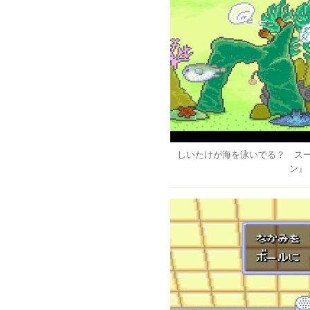
しいたけが海を泳いでる？ ス
ン』