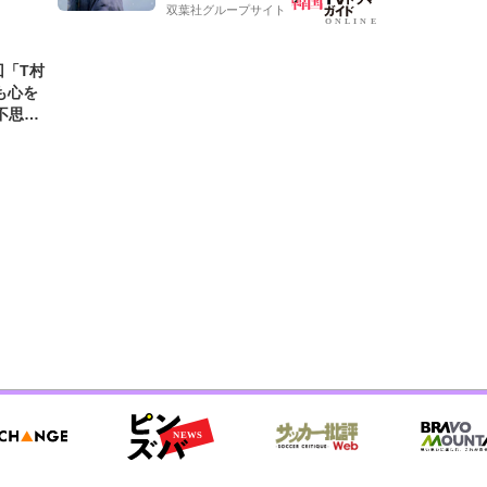
双葉社グループサイト
回「T村
も心を
不思議
すべき