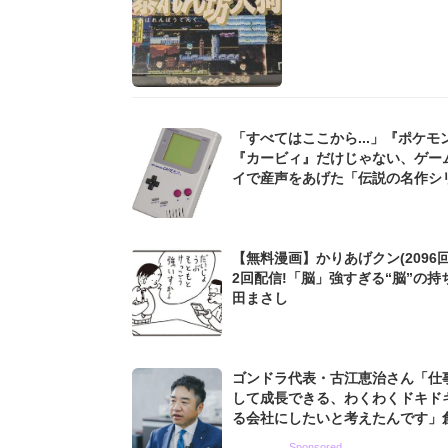
「すべてはここから...」『ポケモ
『カービィ』だけじゃない、ゲー
イで産声をあげた「伝説の名作シ
ズ」の原点
【無料漫画】かりあげクン(2096回
2回配信!「脳」強すぎる“脳”の持
田まさし
ゴンドラ代表・古江恵治さん「仕
して成長できる、わくわくドキド
る会社にしたいと考えたんです」
9期増収&増益を続けるWebマー
Sponsored