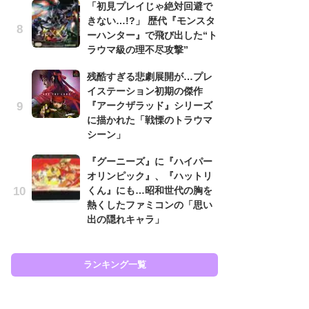
「初見プレイじゃ絶対回避で
と
きない…!?」 歴代『モンスタ
ーハンター』で飛び出した“ト
大
ラウマ級の理不尽攻撃”
恐怖
の
残酷すぎる悲劇展開が…プレ
キ
イステーション初期の傑作
屈
『アークザラッド』シリーズ
に描かれた「戦慄のトラウマ
癒
シーン」
イ
や
『グーニーズ』に『ハイパー
せ
オリンピック』、『ハットリ
くん』にも…昭和世代の胸を
Ni
熱くしたファミコンの「思い
前
出の隠れキャラ」
で
応
す
ランキング一覧
ラン