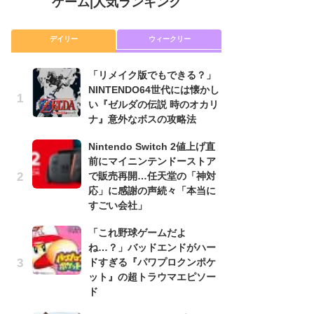
ゲーム
|
人気ランキング
デイリー
ウィークリー
「リメイク版でもできる？」
「
NINTENDO64世代には懐かし
NI
い『ゼルダの伝説 時のオカリ
い
ナ』意外なボスの攻略法
ナ
Nintendo Switch 2値上げ直
P
前にマイニンテンドーストア
滅
で販売再開…任天堂の「神対
モ
応」に感謝の声続々「本当に
ル
すごい会社」
で
「これ野球ゲームだよ
『
ね…？」バッドエンドがハー
コ
ドすぎる『パワプロクンポケ
限
ット』の超トラウマエピソー
「
ド
悲