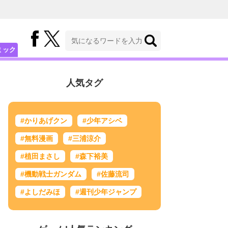
ミック
人気タグ
#かりあげクン
#少年アシベ
#無料漫画
#三浦涼介
#植田まさし
#森下裕美
#機動戦士ガンダム
#佐藤流司
#よしだみほ
#週刊少年ジャンプ