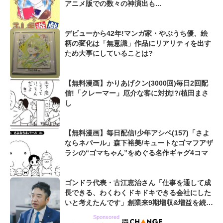
アニメ版での数々の神演出も...
デビューから42年!マンガ家・やぶうち優、絵
柄の変化は「無意識」作品にリアリティを出す
ため大事にしていることは?
【無料漫画】かりあげクン(3000回)毎日2回配
信!「クレーマー」厄介な客に対抗!?/植田まさ
し
【無料漫画】毎日配信!少年アシベ(157)「さよ
ならネパール」森下裕美/キュートなゴマフアザ
ラシの“ゴマちゃん”をめぐる名作ギャグ4コマ
ゴンドラ代表・古江恵治さん「仕事を通して成
長できる、わくわくドキドキできる会社にした
いと考えたんです」創業来9期増収&増益を続け
るWebマーケティング会社のアイデンティティ
Sponsored