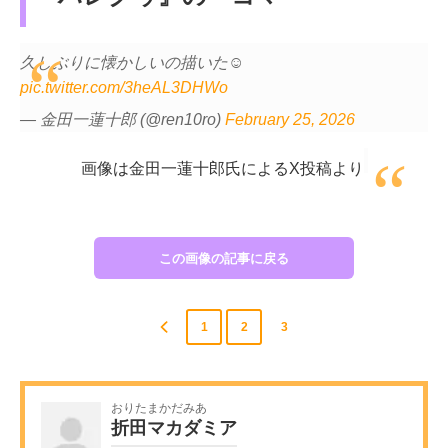
久しぶりに懐かしいの描いた☺️
pic.twitter.com/3heAL3DHWo
— 金田一蓮十郎 (@ren10ro)
February 25, 2026
画像は金田一蓮十郎氏によるX投稿より
この画像の記事に戻る
1
2
3
おりたまかだみあ
折田マカダミア