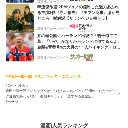
双葉社グループサイト
韓流傑作選!2PMジュノの傑出した魅力あふれ
る主演3作『赤い袖先』『テプン商事』ほか見
どころ一挙解説【サランヘジョ韓ドラ】
双葉社グループサイト
井の頭公園にハーランド出現!?「若干似てて
草」「いや、かなりハーランドに似てるんよ」
金髪&背番号9の大男の“一人バイキング・ロ
ー”映像が話題!「元気をもらった」
双葉社グループサイト
#金田一蓮十郎
#スクウェア・エニックス
TOP
漫画
金田一蓮十郎『ジャングルはいつもハレのちグゥ』30周年…ただのギャ
グ漫画で終わらない「強烈キャラ」と「重すぎる裏設定」
3ページ
漫画
|
人気ランキング