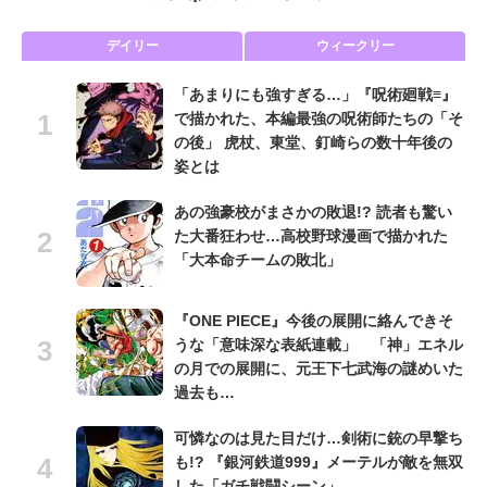
デイリー
ウィークリー
「あまりにも強すぎる…」『呪術廻戦≡』
で描かれた、本編最強の呪術師たちの「そ
の後」 虎杖、東堂、釘崎らの数十年後の
姿とは
あの強豪校がまさかの敗退!? 読者も驚い
た大番狂わせ…高校野球漫画で描かれた
「大本命チームの敗北」
『ONE PIECE』今後の展開に絡んできそ
うな「意味深な表紙連載」 「神」エネル
の月での展開に、元王下七武海の謎めいた
過去も…
可憐なのは見た目だけ…剣術に銃の早撃ち
も!? 『銀河鉄道999』メーテルが敵を無双
した「ガチ戦闘シーン」