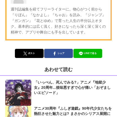
週刊誌編集を経てフリーライターに。物心がつく前から
『りぼん』『なかよし』『ちゃお』を読み、『ジャンプ』
『ガンガン』『花とゆめ』で育った人生の半分以上オタ
ク。基本的には広く浅く、好きになったら深く深く深くの
精神で、アプリや舞台にも手を出しています。
ポスト
シェア
LINEで送る
あわせて読む
「いっぺん、死んでみる?」アニメ『地獄少
女』20周年...後味悪すぎで心が痛い「おぞまし
いエピソード」
アニメ30周年『ふしぎ遊戯』90年代少女たちを
熱狂させた魅力とは? まさかのシリアス展開に