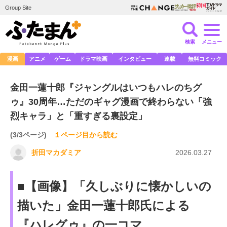
Group Site
検索
メニュー
漫画
アニメ
ゲーム
ドラマ映画
インタビュー
連載
無料コミック
金田一蓮十郎『ジャングルはいつもハレのちグ
ゥ』30周年…ただのギャグ漫画で終わらない「強
烈キャラ」と「重すぎる裏設定」
(3/3ページ)
１ページ目から読む
折田マカダミア
2026.03.27
■【画像】「久しぶりに懐かしいの
描いた」金田一蓮十郎氏による
『ハレグゥ』の一コマ