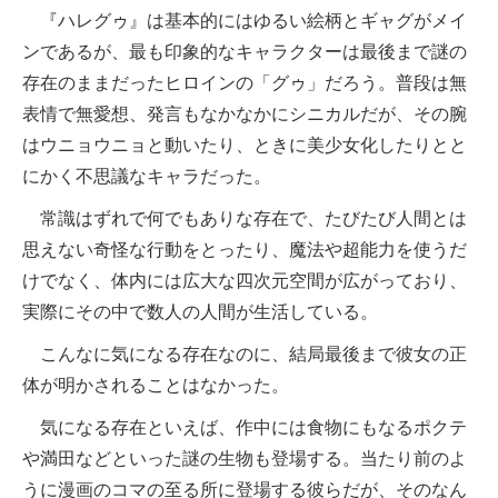
『ハレグゥ』は基本的にはゆるい絵柄とギャグがメイ
ンであるが、最も印象的なキャラクターは最後まで謎の
存在のままだったヒロインの「グゥ」だろう。普段は無
表情で無愛想、発言もなかなかにシニカルだが、その腕
はウニョウニョと動いたり、ときに美少女化したりとと
にかく不思議なキャラだった。
常識はずれで何でもありな存在で、たびたび人間とは
思えない奇怪な行動をとったり、魔法や超能力を使うだ
けでなく、体内には広大な四次元空間が広がっており、
実際にその中で数人の人間が生活している。
こんなに気になる存在なのに、結局最後まで彼女の正
体が明かされることはなかった。
気になる存在といえば、作中には食物にもなるポクテ
や満田などといった謎の生物も登場する。当たり前のよ
うに漫画のコマの至る所に登場する彼らだが、そのなん