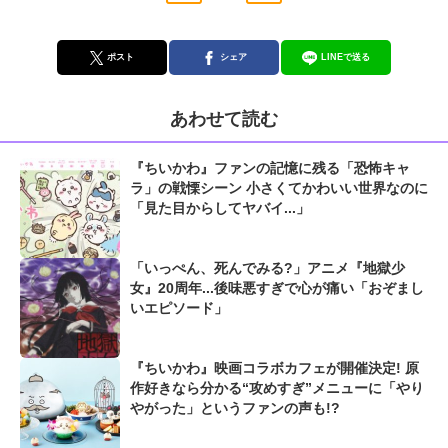
ポスト
シェア
LINEで送る
あわせて読む
『ちいかわ』ファンの記憶に残る「恐怖キャ
ラ」の戦慄シーン 小さくてかわいい世界なのに
「見た目からしてヤバイ...」
「いっぺん、死んでみる?」アニメ『地獄少
女』20周年...後味悪すぎで心が痛い「おぞまし
いエピソード」
『ちいかわ』映画コラボカフェが開催決定! 原
作好きなら分かる“攻めすぎ”メニューに「やり
やがった」というファンの声も!?