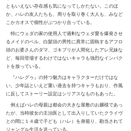
ともいえない存在感も気になってしかたない。このほ
か、ハレの友人たちも、周りを取り巻く大人も、みなど
こかカオスで個性がぶつかり合っている。
特にウェダの家の使用人で過剰なウェダ愛を爆発させ
るメイドのベル、白髪頭の男性に異常に固執するアフロ
頭のお婆さんのダマ、ゴキブリが人間化したアレ兄妹な
ど、毎回登場するわけではないキャラも強烈なインパク
トを放っている。
『ハレグゥ』の持つ魅力はキャラクターだけではな
い。少年誌といえど重い過去を持つキャラもおり、作風
に反してストーリー設定はシリアスなものもあった。
例えばハレの母親は都会の大きな屋敷のお嬢様であっ
たが、当時彼女の主治医として出入りしていたクライヴ
との間に１４歳で子ども（ハレ）を身籠り、勘当されて
ジャングル生活を送っている。