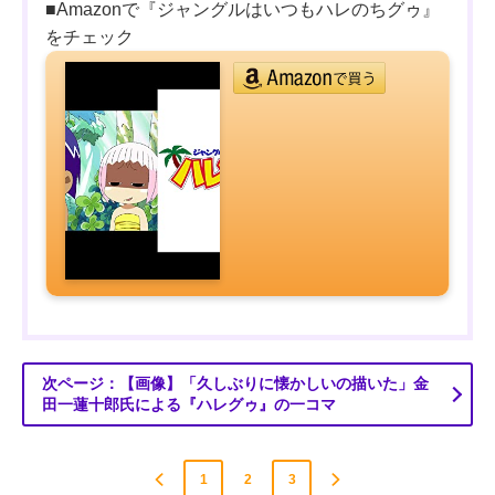
■Amazonで『ジャングルはいつもハレのちグゥ』
をチェック
次ページ：【画像】「久しぶりに懐かしいの描いた」金
田一蓮十郎氏による『ハレグゥ』の一コマ
1
2
3