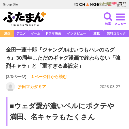
Group Site
検索
メニュー
漫画
アニメ
ゲーム
ドラマ映画
インタビュー
連載
無料コミック
金田一蓮十郎『ジャングルはいつもハレのちグ
ゥ』30周年…ただのギャグ漫画で終わらない「強
烈キャラ」と「重すぎる裏設定」
(2/3ページ)
１ページ目から読む
折田マカダミア
2026.03.27
■ウェダ愛が濃いベルにポクテや
満田、名キャラもたくさん