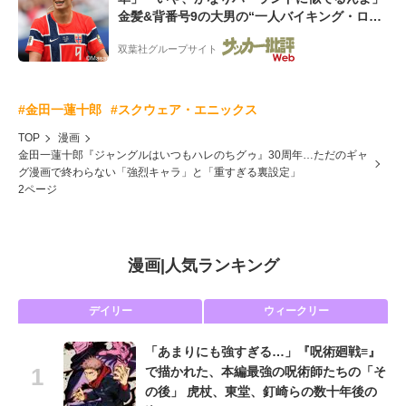
金髪&背番号9の大男の“一人バイキング・ロ
ー”映像が話題!「元気をもらった」
双葉社グループサイト
#金田一蓮十郎
#スクウェア・エニックス
TOP
漫画
金田一蓮十郎『ジャングルはいつもハレのちグゥ』30周年…ただのギャ
グ漫画で終わらない「強烈キャラ」と「重すぎる裏設定」
2ページ
漫画
|
人気ランキング
デイリー
ウィークリー
「あまりにも強すぎる…」『呪術廻戦≡』
で描かれた、本編最強の呪術師たちの「そ
の後」 虎杖、東堂、釘崎らの数十年後の