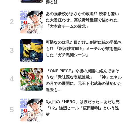
姿とは
あの強豪校がまさかの敗退!? 読者も驚い
た大番狂わせ…高校野球漫画で描かれた
「大本命チームの敗北」
可憐なのは見た目だけ…剣術に銃の早撃ち
も!? 『銀河鉄道999』メーテルが敵を無双
した「ガチ戦闘シーン」
『ONE PIECE』今後の展開に絡んできそ
うな「意味深な表紙連載」 「神」エネル
の月での展開に、元王下七武海の謎めいた
過去も…
3人目の「HERO」は彼だった…あだち充
『H2』強烈ヒール「広田勝利」という逸
材