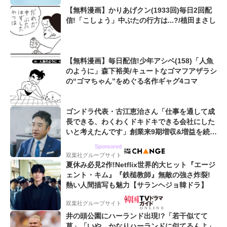
【無料漫画】かりあげクン(1933回)毎日2回配
信!「こしょう」中ぶたの行方は...?/植田まさし
【無料漫画】毎日配信!少年アシベ(158)「人魚
のように」森下裕美/キュートなゴマフアザラシ
の“ゴマちゃん”をめぐる名作ギャグ4コマ
ゴンドラ代表・古江恵治さん「仕事を通して成
長できる、わくわくドキドキできる会社にした
いと考えたんです」創業来9期増収&増益を続け
るWebマーケティング会社のアイデンティティ
Sponsored
双葉社グループサイト
夏休み必見2作!Netflix世界的大ヒット『エージ
ェント・キム』『鉄槌教師』無敵の強さ炸裂!
熱い人間描写も魅力【サランヘジョ韓ドラ】
双葉社グループサイト
井の頭公園にハーランド出現!?「若干似てて
草」「いや、かなりハーランドに似てるんよ」