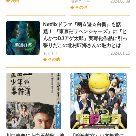
漫画
海狸こう平
2024.06.09
その他
Netflixドラマ『幽☆遊☆白書』も話
題！ 『東京卍リベンジャーズ』に『と
んかつDJアゲ太郎』実写化作品に引っ
張りだこの北村匠海さんの魅力とは
もくもく
2024.01.15
その他
川口春奈に上白石萌歌、波
『暗殺教室』山本舞香に