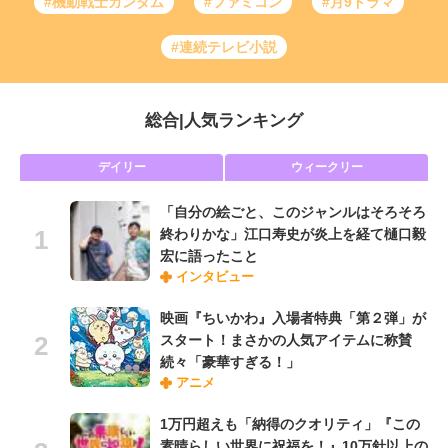
#機動戦士ガンダム
#ファミコン
#月9ドラマ
#連続テレビ小説
総合
|
人気ランキング
デイリー
ウィークリー
「自分の絵ごと、このジャンルはそろそろ
終わりかな」江口寿史が炎上を経て樋口毅
宏に語ったこと
インタビュー
映画『ちいかわ』入場者特典「第２弾」が
スタート！まさかの人気アイテムに称賛
続々「豪華すぎる！」
アニメ
1万円超えも「納得のクオリティ」『この
素晴らしい世界に祝福を！』10万針以上の