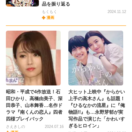
品を振り返る
もくもく
2024.11.12
漫画
昭和・平成で4作放送！石
大ヒット上映中『からかい
田ひかり、高橋由美子、深
上手の高木さん』も話題！
田恭子、山本舞香…名作ド
『ひるなかの流星』に『俺
ラマ『南くんの恋人』四者
物語!!』も…永野芽郁が実
四様プレイバック
写作品で演じた「かわいす
ぎるヒロイン」
さえきしの
2024.07.16