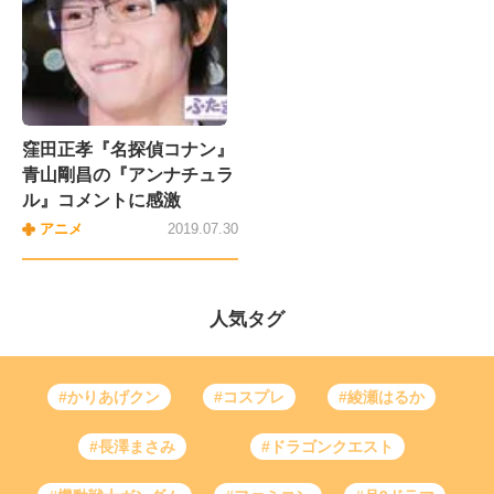
窪田正孝『名探偵コナン』
青山剛昌の『アンナチュラ
ル』コメントに感激
アニメ
2019.07.30
人気タグ
#かりあげクン
#コスプレ
#綾瀬はるか
#長澤まさみ
#ドラゴンクエスト