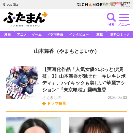
Group Site
検索
メニュー
漫画
アニメ
ゲーム
ドラマ映画
インタビュー
連載
無料コミック
山本舞香
（やまもとまいか）
【実写化作品「人気女優のぶっとび演
技」3】山本舞香が魅せた「キレキレボ
ディ」、ハイキックも美しい“華麗アク
ション”『東京喰種』霧嶋董香
さえきしの
2026.05.03
ドラマ映画