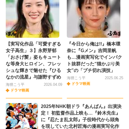
【実写化作品「可愛すぎる
『今日から俺は!!』橋本環
女子高生」３】永野芽郁
奈に『Gメン』吉岡里帆
「おさげ髪」姿もキュート
も…漫画実写化でインパク
な等身大ヒロイン、フレッ
ト抜群だった“猫かぶり美
シュな輝きで魅せた『ひる
女”の「ブチ切れ演技」
なかの流星』与謝野すずめ
海狸こう平
2025.06.25
ドラマ映画
海狸こう平
2026.04.09
ドラマ映画
2025年NHK朝ドラ『あんぱん』出演決
定！ 初監督作品上映も…『鈴木先生』
に『忍たま乱太郎』子役時代から頭角
を現していた北村匠海の漫画実写化作