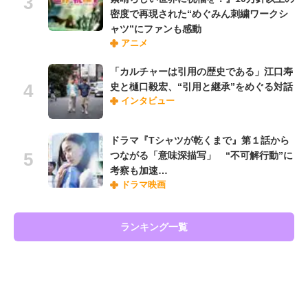
密度で再現された“めぐみん刺繍ワークシ
ャツ”にファンも感動
アニメ
「カルチャーは引用の歴史である」江口寿
史と樋口毅宏、“引用と継承”をめぐる対話
インタビュー
ドラマ『Tシャツが乾くまで』第１話から
つながる「意味深描写」 “不可解行動”に
考察も加速…
ドラマ映画
ランキング一覧