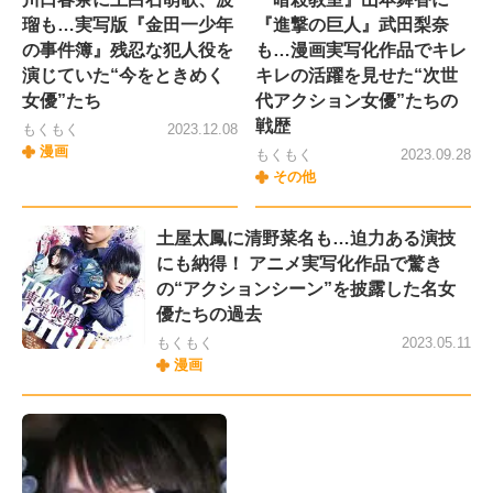
瑠も…実写版『金田一少年
『進撃の巨人』武田梨奈
の事件簿』残忍な犯人役を
も…漫画実写化作品でキレ
演じていた“今をときめく
キレの活躍を見せた“次世
女優”たち
代アクション女優”たちの
戦歴
もくもく
2023.12.08
漫画
もくもく
2023.09.28
その他
土屋太鳳に清野菜名も…迫力ある演技
にも納得！ アニメ実写化作品で驚き
の“アクションシーン”を披露した名女
優たちの過去
もくもく
2023.05.11
漫画