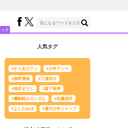
ミック
人気タグ
#かりあげクン
#少年アシベ
#無料漫画
#三浦涼介
#植田まさし
#森下裕美
#機動戦士ガンダム
#佐藤流司
#よしだみほ
#週刊少年ジャンプ