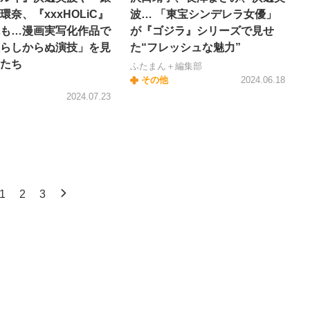
環奈、『xxxHOLiC』
波… 「東宝シンデレラ女優」
も…漫画実写化作品で
が『ゴジラ』シリーズで見せ
らしからぬ演技」を見
た“フレッシュな魅力”
たち
ふたまん＋編集部
その他
2024.06.18
2024.07.23
1
2
3