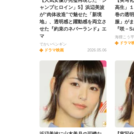
【人気女優が完璧再現した「ジ
【実写化
ャンプヒロイン」5】浜辺美波
高生」１
が“肉体改造”で魅せた「新境
巻の透明
地」、透明感と躍動感を両立さ
服」がま
せた『約束のネバーランド』エ
『咲－S
マ
海狸こう
ドラマ
でかいペンギン
ドラマ映画
2026.05.06
浜辺美波に山本美月の可憐な
【実写化