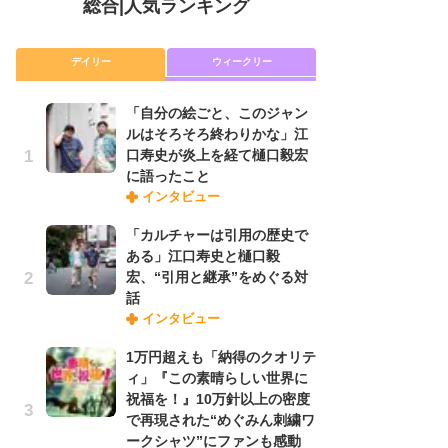
総合
|
人気ランキング
デイリー
ウィークリー
「自分の絵ごと、このジャン
放
ルはそろそろ終わりかな」江
ム
口寿史が炎上を経て樋口毅宏
「
に語ったこと
「
インタビュー
「カルチャーは引用の歴史で
木
ある」江口寿史と樋口毅
シ
宏、“引用と継承”をめぐる対
「
話
ル
インタビュー
ム
さ
1万円超えも「納得のクオリテ
ス
ィ」『この素晴らしい世界に
祝福を！』10万針以上の密度
で再現された“めぐみん刺繍ワ
舞
ークシャツ”にファンも感動
編