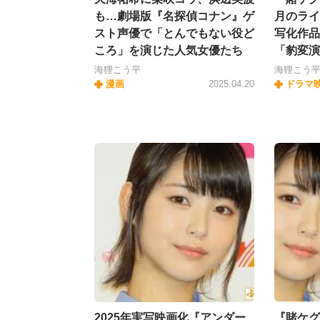
も…劇場版『名探偵コナン』ゲ
月のライ
スト声優で「とんでもない役ど
写化作品
ころ」を演じた人気女優たち
「豹変演
海狸こう平
海狸こう
漫画
2025.04.20
ドラマ
2025年実写映画化『アンダー
『賭ケグ