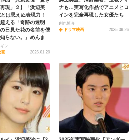
再現」２】「浜辺美
ナも…実写化作品でアニメヒロ
歳とは思えぬ表現力！
インを完全再現した女優たち
超える「奇跡の透明
創也慎介
の日見た花の名前を僕
ドラマ映画
2025.09.26
知らない。』めんま
ンギン
映画
2026.01.20
ルイ』浜辺美波に『3
2025年実写映画化『アンダー