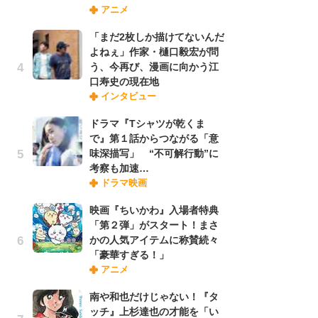
アニメ
禁
「
「まだ2枚しか描けてないんだ
連
よねぇ」作家・樋口毅宏が問
う、今再び、漫画に向かう江
口寿史の現在地
「
インタビュー
ル
口
ドラマ『Tシャツが乾くま
に
で』第１話からつながる「意
味深描写」 “不可解行動”に
考察も加速…
【
ドラマ映画
ー
完
映画『ちいかわ』入場者特典
ー
「第２弾」がスタート！まさ
かの人気アイテムに称賛続々
「豪華すぎる！」
フ
アニメ
ー
“
南や和也だけじゃない！『タ
に
ッチ』上杉達也の才能を「い
か