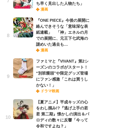
ち早く見出した人物たち」
漫画
『O
『ONE PIECE』今後の展開に
絡
絡んできそうな「意味深な表
紙
紙連載」 「神」エネルの月
で
での展開に、元王下七武海の
謎
謎めいた過去も…
漫画
劇
ファミマと『VIVANT』第2シ
け
ーズンのコラボがスタート！
「
“別班饅頭”や限定グッズ登場
れ
にファン感激「これは買うし
かない！」
ドラマ映画
ナ
リ
【夏アニメ】平成キッズの心
イ
をわし掴み!?『逃げ上手の若
味
君 第二期』懐かしの演出＆パ
フ
ロディの数々に反響「今って
ち
令和ですよね？」