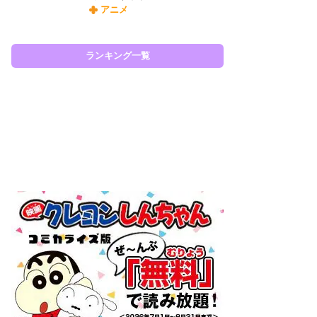
アニメ
令
た!
前
ランキング一覧
ト
ド
ラン