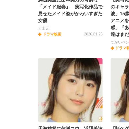
「メイド服姿」…実写化作品で
のキャラ
見せたメイド姿がかわいすぎた
波」15
女優
アニメを
感」『あ
大山元
ドラマ映画
2026.01.23
達はまだ
でかいペ
ドラマ
天海祐希に柴咲コウ、浜辺美波
『賭ケグ