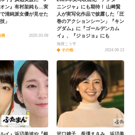
オン』有村架純も…実
ニンジャ』にも期待！ 山﨑賢
で清純派女優が見せた
人が実写化作品で披露した「圧
技」
巻のアクションシーン」『キン
グダム』に『ゴールデンカム
平
映画
2025.03.09
イ』、『ジョジョ』にも
海狸こう平
その他
2024.09.13
ルイ』浜辺美波や『銀
沢口靖子、長澤まさみ、浜辺美