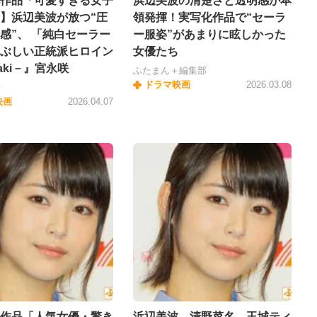
作品「可愛すぎる女子
浜辺美波の清楚さと透明感が本
】浜辺美波が放つ“圧
領発揮！実写化作品で“セーラ
感”、 「純白セーラー
ー服姿”があまりに眩しかった
ぶしい正統派ヒロイン
女優たち
aki－』宮永咲
ふたまん＋編集部
ドラマ映画
2026.03.08
平
映画
2026.04.07
作品「人気女優・驚き
浜辺美波、清野菜名、玉城ティ