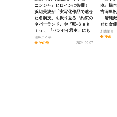
ニンジャ』ヒロインに抜擢！
魂』橋本
浜辺美波が「実写化作品で魅せ
吉岡里帆
た名演技」を振り返る『約束の
「清純派
ネバーランド』や『咲-Ｓａｋ
せた女優
ｉ-』、『センセイ君主』にも
創也慎介
漫画
海狸こう平
その他
2024.09.07