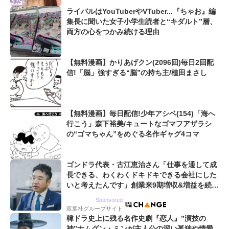
ライバルはYouTuberやVTuber...『ちゃお』編
集長に聞いた女子小学生読者と“キダルト”層、
両方の心をつかみ続ける理由
【無料漫画】かりあげクン(2096回)毎日2回配
信!「脳」強すぎる“脳”の持ち主/植田まさし
【無料漫画】毎日配信!少年アシベ(154)「海へ
行こう」森下裕美/キュートなゴマフアザラシ
の“ゴマちゃん”をめぐる名作ギャグ4コマ
ゴンドラ代表・古江恵治さん「仕事を通して成
長できる、わくわくドキドキできる会社にした
いと考えたんです」創業来9期増収&増益を続け
るWebマーケティング会社のアイデンティティ
Sponsored
双葉社グループサイト
韓ドラ史上に残る名作史劇『恋人』”演技の
神”ナムグン・ミンが主人公の深い孤独や情愛