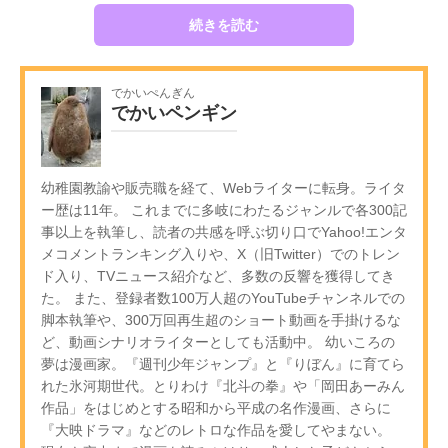
続きを読む
でかいぺんぎん
でかいペンギン
幼稚園教諭や販売職を経て、Webライターに転身。ライタ
ー歴は11年。 これまでに多岐にわたるジャンルで各300記
事以上を執筆し、読者の共感を呼ぶ切り口でYahoo!エンタ
メコメントランキング入りや、X（旧Twitter）でのトレン
ド入り、TVニュース紹介など、多数の反響を獲得してき
た。 また、登録者数100万人超のYouTubeチャンネルでの
脚本執筆や、300万回再生超のショート動画を手掛けるな
ど、動画シナリオライターとしても活動中。 幼いころの
夢は漫画家。『週刊少年ジャンプ』と『りぼん』に育てら
れた氷河期世代。とりわけ『北斗の拳』や「岡田あーみん
作品」をはじめとする昭和から平成の名作漫画、さらに
『大映ドラマ』などのレトロな作品を愛してやまない。