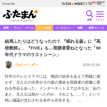
Group Site
検索
メニュー
漫画
アニメ
ゲーム
ドラマ映画
インタビュー
連載
無料コミック
結局ふたりはどうなったの？ 『眠れる森』に『高
校教師』、『FiVE』も…視聴者委ねとなった「90
年代ドラマのラストシーン」
でかいペンギン
2026.02.04
往年のテレビドラマには、物語の結末をあえて明確に描
かず、主人公の生死やその後の運命を視聴者の想像に委
ねる作品もあった。インターネット上では今なお「あの
あと、主人公は助かったのか、それとも……？」という
熱い議論が交わされる名作も存在する。 …