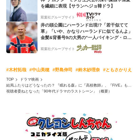
を繊細に表現【サランヘジョ韓ドラ】
双葉社グループサイト
井の頭公園にハーランド出現!?「若干似てて
草」「いや、かなりハーランドに似てるんよ」
金髪&背番号9の大男の“一人バイキング・ロ
ー”映像が話題!「元気をもらった」
双葉社グループサイト
#木村拓哉
#中山美穂
#野島伸司
#鈴木紗理奈
#ともさかりえ
TOP
ドラマ映画
結局ふたりはどうなったの？ 『眠れる森』に『高校教師』、『FiVE』も…
視聴者委ねとなった「90年代ドラマのラストシーン」（概要）