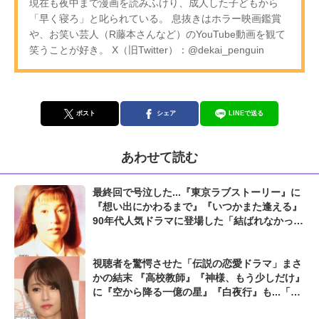
現在も夜中まで漫画を読みふけり、成人した子どもから
「早く寝ろ」と叱られている。 息抜きはホラー映画鑑賞
や、お笑い芸人（R藤本さんなど）のYouTube動画を観て
笑うことが好き。 X（旧Twitter）：@dekai_penguin
ポスト
シェア
LINEで送る
あわせて読む
最終回で号泣した...『東京ラブストーリー』に
『想い出にかわるまで』『いつかまた逢える』
90年代人気ドラマに登場した「結ばれなかった
名カップル」
視聴者を驚愕させた「伝説の恋愛ドラマ」まさ
かの結末 『高校教師』『神様、もう少しだけ』
に『空から降る一億の星』『白夜行』も...「胸
が締め付けられる」