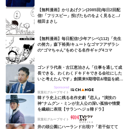
【無料漫画】かりあげクン(2085回)毎日2回配
信!「フリスビー」投げたものをよく見ると.../
植田まさし
【無料漫画】毎日配信!少年アシベ(112)「先生
の努力」森下裕美/キュートなゴマフアザラシ
の“ゴマちゃん”をめぐる名作ギャグ4コマ
ゴンドラ代表・古江恵治さん「仕事を通して成
長できる、わくわくドキドキできる会社にした
いと考えたんです」創業来9期増収&増益を続け
るWebマーケティング会社のアイデンティティ
Sponsored
双葉社グループサイト
韓ドラ史上に残る名作史劇『恋人』”演技の
神”ナムグン・ミンが主人公の深い孤独や情愛
を繊細に表現【サランヘジョ韓ドラ】
双葉社グループサイト
井の頭公園にハーランド出現!?「若干似てて