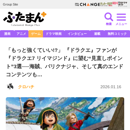
Group Site
検索
メニュー
漫画
アニメ
ゲーム
ドラマ映画
インタビュー
連載
無料コミック
「もっと強くていい!?」 『ドラクエ』ファンが
『ドラクエ7 リイマジンド』に望む“見直しポイン
ト”3選──海賊、バリクナジャ、そして真のエンド
コンテンツも…
クロハチ
2026.01.16