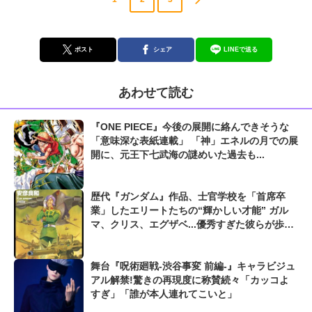
ポスト
シェア
LINEで送る
あわせて読む
『ONE PIECE』今後の展開に絡んできそうな
「意味深な表紙連載」 「神」エネルの月での展
開に、元王下七武海の謎めいた過去も...
歴代『ガンダム』作品、士官学校を「首席卒
業」したエリートたちの“輝かしい才能” ガル
マ、クリス、エグザベ...優秀すぎた彼らが歩ん
だ栄光と悲劇
舞台『呪術廻戦-渋谷事変 前編-』キャラビジュ
アル解禁!驚きの再現度に称賛続々「カッコよ
すぎ」「誰が本人連れてこいと」