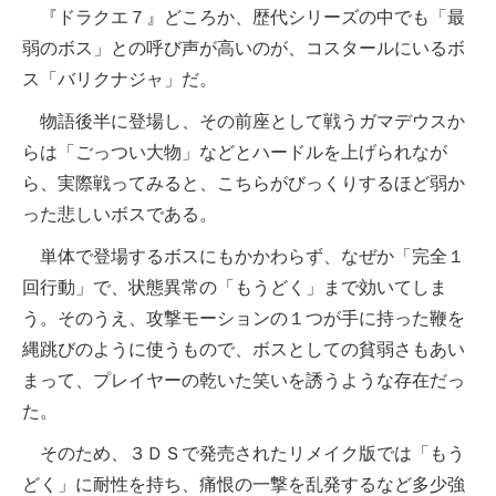
『ドラクエ７』どころか、歴代シリーズの中でも「最
弱のボス」との呼び声が高いのが、コスタールにいるボ
ス「バリクナジャ」だ。
物語後半に登場し、その前座として戦うガマデウスか
らは「ごっつい大物」などとハードルを上げられなが
ら、実際戦ってみると、こちらがびっくりするほど弱か
った悲しいボスである。
単体で登場するボスにもかかわらず、なぜか「完全１
回行動」で、状態異常の「もうどく」まで効いてしま
う。そのうえ、攻撃モーションの１つが手に持った鞭を
縄跳びのように使うもので、ボスとしての貧弱さもあい
まって、プレイヤーの乾いた笑いを誘うような存在だっ
た。
そのため、３ＤＳで発売されたリメイク版では「もう
どく」に耐性を持ち、痛恨の一撃を乱発するなど多少強