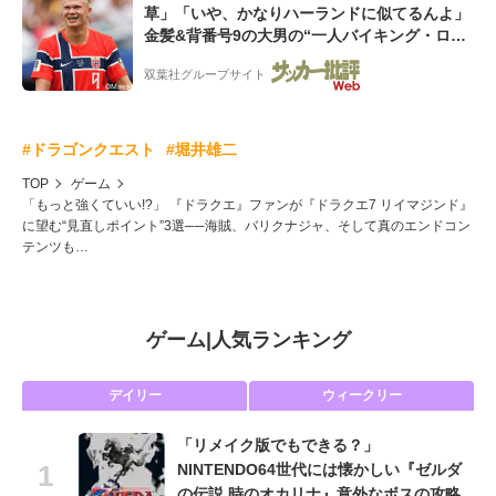
草」「いや、かなりハーランドに似てるんよ」
金髪&背番号9の大男の“一人バイキング・ロ
ー”映像が話題!「元気をもらった」
双葉社グループサイト
#ドラゴンクエスト
#堀井雄二
TOP
ゲーム
「もっと強くていい!?」 『ドラクエ』ファンが『ドラクエ7 リイマジンド』
に望む“見直しポイント”3選──海賊、バリクナジャ、そして真のエンドコン
テンツも…
ゲーム
|
人気ランキング
デイリー
ウィークリー
「リメイク版でもできる？」
NINTENDO64世代には懐かしい『ゼルダ
の伝説 時のオカリナ』意外なボスの攻略