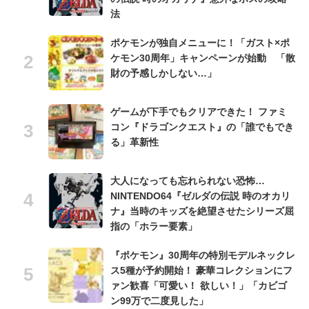
法
ポケモンが独自メニューに！「ガスト×ポ
ケモン30周年」キャンペーンが始動 「散
財の予感しかしない…」
ゲームが下手でもクリアできた！ ファミ
コン『ドラゴンクエスト』の「誰でもでき
る」革新性
大人になっても忘れられない恐怖…
NINTENDO64『ゼルダの伝説 時のオカリ
ナ』当時のキッズを絶望させたシリーズ屈
指の「ホラー要素」
『ポケモン』30周年の特別モデルネックレ
ス5種が予約開始！ 豪華コレクションにフ
ァン歓喜「可愛い！ 欲しい！」「カビゴ
ン99万で二度見した」