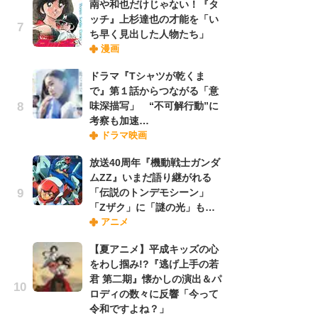
南や和也だけじゃない！『タ
ッチ』上杉達也の才能を「い
ち早く見出した人物たち」
『O
漫画
絡
紙
ドラマ『Tシャツが乾くま
で
で』第１話からつながる「意
謎
味深描写」 “不可解行動”に
考察も加速…
ドラマ映画
劇
け
放送40周年『機動戦士ガンダ
「
ムZZ』いまだ語り継がれる
れ
「伝説のトンデモシーン」
「Zザク」に「謎の光」も…
アニメ
ナ
リ
【夏アニメ】平成キッズの心
イ
をわし掴み!?『逃げ上手の若
味
君 第二期』懐かしの演出＆パ
フ
ロディの数々に反響「今って
ち
令和ですよね？」