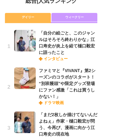
総合
|
人気ランキング
デイリー
ウィークリー
「自分の絵ごと、このジャン
放
ルはそろそろ終わりかな」江
ム
口寿史が炎上を経て樋口毅宏
「
に語ったこと
「
インタビュー
ファミマと『VIVANT』第2シ
木
ーズンのコラボがスタート！
シ
“別班饅頭”や限定グッズ登場
「
にファン感激「これは買うし
ル
かない！」
ム
ドラマ映画
さ
ス
「まだ2枚しか描けてないんだ
よねぇ」作家・樋口毅宏が問
う、今再び、漫画に向かう江
舞
口寿史の現在地
編