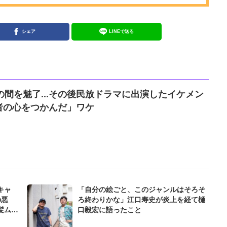
シェア
LINEで送る
の間を魅了...その後民放ドラマに出演したイケメン
者の心をつかんだ」ワケ
キャ
「自分の絵ごと、このジャンルはそろそ
の悪
ろ終わりかな」江口寿史が炎上を経て樋
髪ムキ
口毅宏に語ったこと