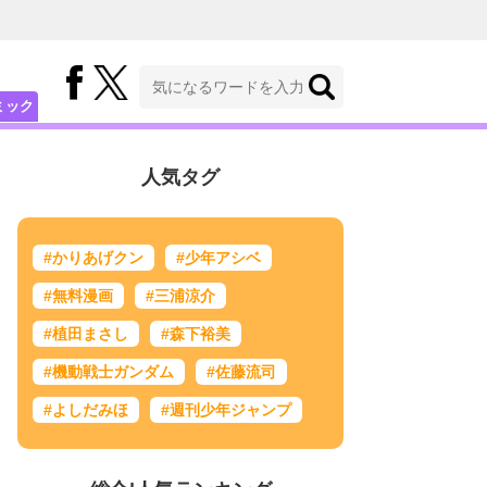
ミック
人気タグ
#かりあげクン
#少年アシベ
#無料漫画
#三浦涼介
#植田まさし
#森下裕美
#機動戦士ガンダム
#佐藤流司
#よしだみほ
#週刊少年ジャンプ