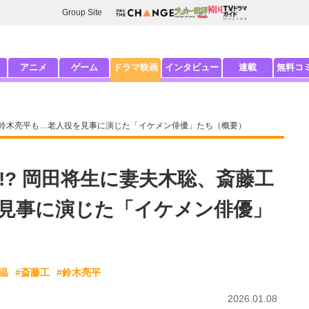
Group Site
アニメ
ゲーム
ドラマ映画
インタビュー
連載
無料コ
に鈴木亮平も…老人役を見事に演じた「イケメン俳優」たち（概要）
!? 岡田将生に妻夫木聡、斎藤工
見事に演じた「イケメン俳優」
温
#斎藤工
#鈴木亮平
2026.01.08