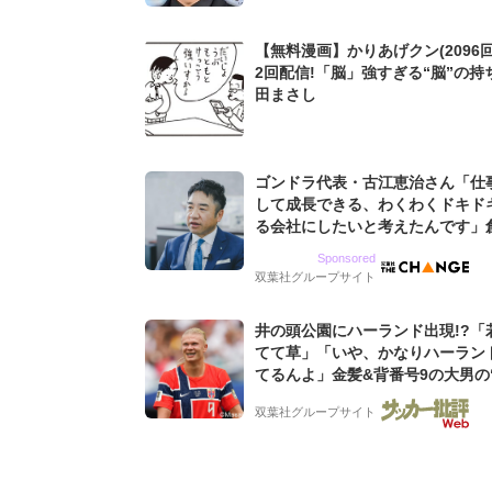
【無料漫画】かりあげクン(2096回
2回配信!「脳」強すぎる“脳”の持
田まさし
ゴンドラ代表・古江恵治さん「仕
して成長できる、わくわくドキド
る会社にしたいと考えたんです」
9期増収&増益を続けるWebマー
Sponsored
グ会社のアイデンティティ
双葉社グループサイト
井の頭公園にハーランド出現!?「
てて草」「いや、かなりハーラン
てるんよ」金髪&背番号9の大男の
バイキング・ロー”映像が話題!「
双葉社グループサイト
もらった」