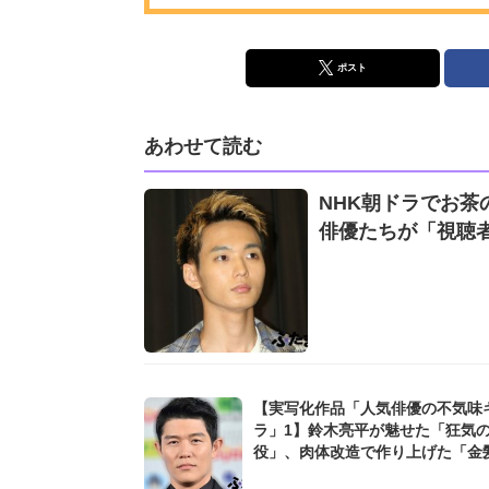
ポスト
あわせて読む
NHK朝ドラでお茶
俳優たちが「視聴
【実写化作品「人気俳優の不気味
ラ」1】鈴木亮平が魅せた「狂気
役」、肉体改造で作り上げた「金
ムキボディ」の美しさ