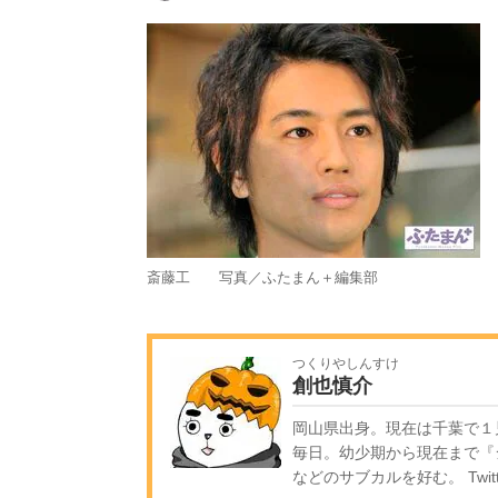
斎藤工 写真／ふたまん＋編集部
つくりやしんすけ
創也慎介
岡山県出身。現在は千葉で１
毎日。幼少期から現在まで『
などのサブカルを好む。 Twitt