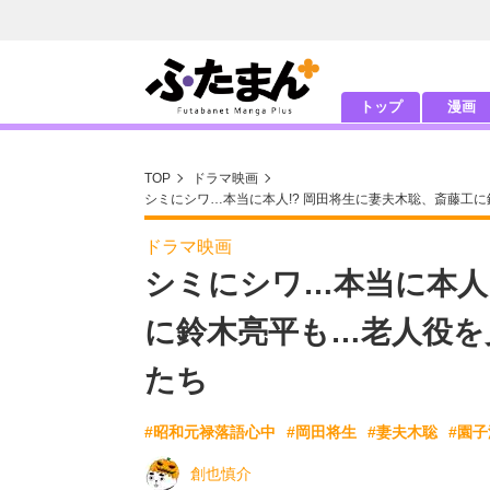
トップ
漫画
TOP
ドラマ映画
シミにシワ…本当に本人!? 岡田将生に妻夫木聡、斎藤工
ドラマ映画
シミにシワ…本当に本人
に鈴木亮平も…老人役を
たち
#昭和元禄落語心中
#岡田将生
#妻夫木聡
#園子
創也慎介