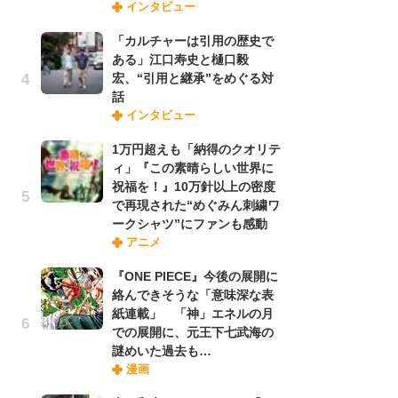
インタビュー
禁
「
「カルチャーは引用の歴史で
連
ある」江口寿史と樋口毅
宏、“引用と継承”をめぐる対
話
「
インタビュー
ル
口
1万円超えも「納得のクオリテ
に
ィ」『この素晴らしい世界に
祝福を！』10万針以上の密度
で再現された“めぐみん刺繍ワ
【
ークシャツ”にファンも感動
ー
アニメ
完
ー
『ONE PIECE』今後の展開に
絡んできそうな「意味深な表
紙連載」 「神」エネルの月
フ
での展開に、元王下七武海の
ー
謎めいた過去も…
“
漫画
に
か