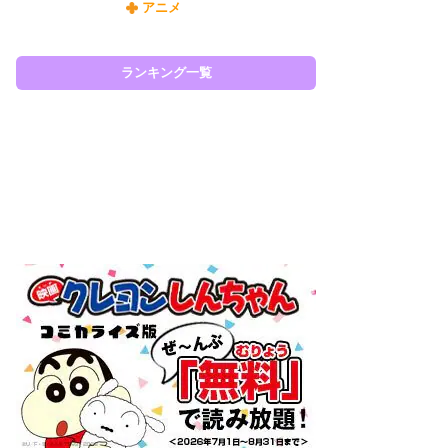
アニメ
令
た!
前
ランキング一覧
ト
ド
ラン