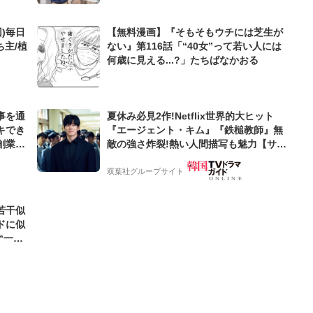
)毎日
【無料漫画】『そもそもウチには芝生が
ち主/植
ない』第116話「“40女”って若い人には
何歳に見える...?」たちばなかおる
事を通
夏休み必見2作!Netflix世界的大ヒット
キでき
『エージェント・キム』『鉄槌教師』無
創業来
敵の強さ炸裂!熱い人間描写も魅力【サラ
ケティン
ンヘジョ韓ドラ】
双葉社グループサイト
若干似
ドに似
“一人
元気を