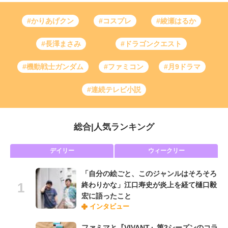
#かりあげクン
#コスプレ
#綾瀬はるか
#長澤まさみ
#ドラゴンクエスト
#機動戦士ガンダム
#ファミコン
#月9ドラマ
#連続テレビ小説
総合
|
人気ランキング
デイリー
ウィークリー
「自分の絵ごと、このジャンルはそろそろ
終わりかな」江口寿史が炎上を経て樋口毅
宏に語ったこと
インタビュー
ファミマと『VIVANT』第2シーズンのコラ