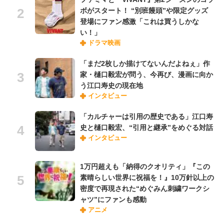
ボがスタート！ “別班饅頭”や限定グッズ
登場にファン感激「これは買うしかな
い！」
ドラマ映画
「まだ2枚しか描けてないんだよねぇ」作
家・樋口毅宏が問う、今再び、漫画に向か
う江口寿史の現在地
インタビュー
「カルチャーは引用の歴史である」江口寿
史と樋口毅宏、“引用と継承”をめぐる対話
インタビュー
1万円超えも「納得のクオリティ」『この
素晴らしい世界に祝福を！』10万針以上の
密度で再現された“めぐみん刺繍ワークシ
ャツ”にファンも感動
アニメ