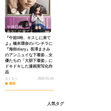
『午前0時、キスしに来て
よ』橋本環奈のパンチラに
『海街diary』長澤まさみ
のアンニュイな下着姿…女
優たちの「大胆下着姿」に
ドキドキした漫画実写化作
品
もくもく
2024.01.16
漫画
人気タグ