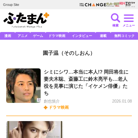
Group Site
検索
メニュー
漫画
アニメ
ゲーム
ドラマ映画
インタビュー
連載
無料コミック
園子温
（そのしおん）
シミにシワ…本当に本人!? 岡田将生に
妻夫木聡、斎藤工に鈴木亮平も…老人
役を見事に演じた「イケメン俳優」た
ち
創也慎介
2026.01.08
ドラマ映画