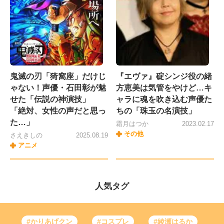
鬼滅の刃「猗窩座」だけじ
『エヴァ』碇シンジ役の緒
ゃない！声優・石田彰が魅
方恵美は気管をやけど…キ
せた「伝説の神演技」
ャラに魂を吹き込む声優た
「絶対、女性の声だと思っ
ちの「珠玉の名演技」
た…」
霜月はつか
2023.02.17
その他
さえきしの
2025.08.19
アニメ
人気タグ
#かりあげクン
#コスプレ
#綾瀬はるか