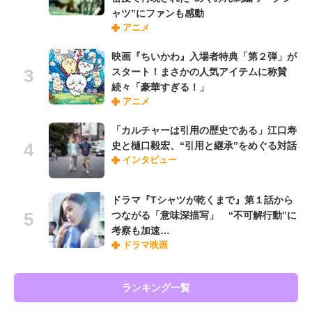
ャツ”にファンも感動
アニメ
映画『ちいかわ』入場者特典「第２弾」が
スタート！まさかの人気アイテムに称賛
続々「豪華すぎる！」
アニメ
「カルチャーは引用の歴史である」江口寿
史と樋口毅宏、“引用と継承”をめぐる対話
インタビュー
ドラマ『Tシャツが乾くまで』第１話から
つながる「意味深描写」 “不可解行動”に
考察も加速…
ドラマ映画
ランキング一覧