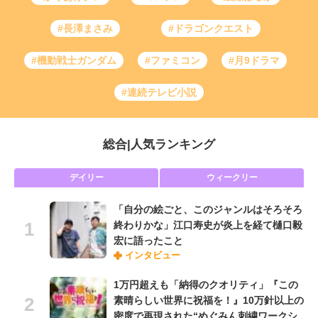
#長澤まさみ
#ドラゴンクエスト
#機動戦士ガンダム
#ファミコン
#月9ドラマ
#連続テレビ小説
総合
|
人気ランキング
デイリー
ウィークリー
「自分の絵ごと、このジャンルはそろそろ
終わりかな」江口寿史が炎上を経て樋口毅
宏に語ったこと
インタビュー
1万円超えも「納得のクオリティ」『この
素晴らしい世界に祝福を！』10万針以上の
密度で再現された“めぐみん刺繍ワークシ