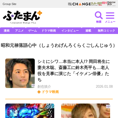
Group Site
検索
メニュー
漫画
アニメ
ゲーム
ドラマ映画
インタビュー
連載
無料コミック
昭和元禄落語心中
（しょうわげんろくらくごしんじゅう）
シミにシワ…本当に本人!? 岡田将生に
妻夫木聡、斎藤工に鈴木亮平も…老人
役を見事に演じた「イケメン俳優」た
ち
創也慎介
2026.01.08
ドラマ映画