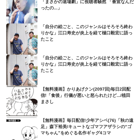
「まさかの退場劇」に視聴者騒然 「番宣なんだ
ったの...」
「自分の絵ごと、このジャンルはそろそろ終わ
りかな」江口寿史が炎上を経て樋口毅宏に語っ
たこと
「自分の絵ごと、このジャンルはそろそろ終わ
りかな」江口寿史が炎上を経て樋口毅宏に語っ
たこと
【無料漫画】かりあげクン(2097回)毎日2回配
信!「食後」行儀が悪いと怒られたけど.../植田
まさし
【無料漫画】毎日配信!少年アシベ(76)「秋の遠
足」森下裕美/キュートなゴマフアザラシの“ゴ
マちゃん”をめぐる名作ギャグ4コマ