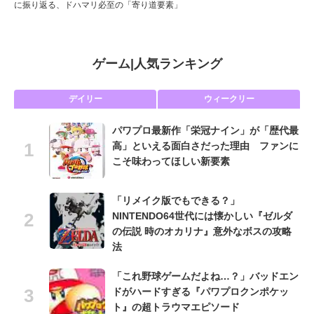
に振り返る、ドハマリ必至の「寄り道要素」
ゲーム
|
人気ランキング
デイリー
ウィークリー
パワプロ最新作「栄冠ナイン」が「歴代最
高」といえる面白さだった理由 ファンに
こそ味わってほしい新要素
「リメイク版でもできる？」
NINTENDO64世代には懐かしい『ゼルダ
の伝説 時のオカリナ』意外なボスの攻略
法
「これ野球ゲームだよね…？」バッドエン
ドがハードすぎる『パワプロクンポケッ
ト』の超トラウマエピソード