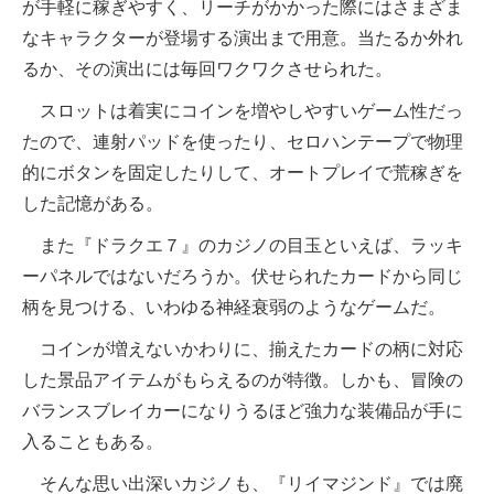
が手軽に稼ぎやすく、リーチがかかった際にはさまざま
なキャラクターが登場する演出まで用意。当たるか外れ
るか、その演出には毎回ワクワクさせられた。
スロットは着実にコインを増やしやすいゲーム性だっ
たので、連射パッドを使ったり、セロハンテープで物理
的にボタンを固定したりして、オートプレイで荒稼ぎを
した記憶がある。
また『ドラクエ７』のカジノの目玉といえば、ラッキ
ーパネルではないだろうか。伏せられたカードから同じ
柄を見つける、いわゆる神経衰弱のようなゲームだ。
コインが増えないかわりに、揃えたカードの柄に対応
した景品アイテムがもらえるのが特徴。しかも、冒険の
バランスブレイカーになりうるほど強力な装備品が手に
入ることもある。
そんな思い出深いカジノも、『リイマジンド』では廃