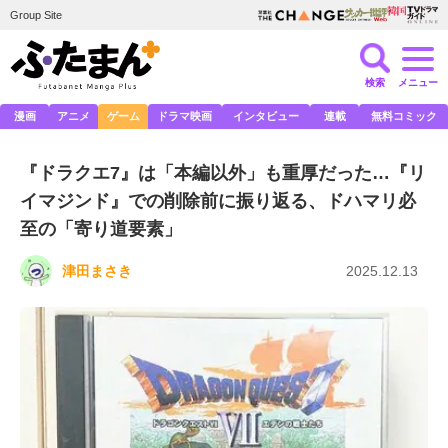
Group Site
検索
メニュー
漫画
アニメ
ゲーム
ドラマ映画
インタビュー
連載
無料コミック
『ドラクエ7』は「本編以外」も重厚だった…『リ
イマジンド』での削除前に振り返る、ドハマリ必
至の「寄り道要素」
津田まさき
2025.12.13