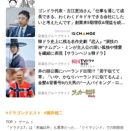
ゴンドラ代表・古江恵治さん「仕事を通して成
長できる、わくわくドキドキできる会社にした
いと考えたんです」創業来9期増収&増益を続け
るWebマーケティング会社のアイデンティティ
Sponsored
双葉社グループサイト
韓ドラ史上に残る名作史劇『恋人』”演技の
神”ナムグン・ミンが主人公の深い孤独や情愛
を繊細に表現【サランヘジョ韓ドラ】
双葉社グループサイト
井の頭公園にハーランド出現!?「若干似てて
草」「いや、かなりハーランドに似てるんよ」
金髪&背番号9の大男の“一人バイキング・ロ
ー”映像が話題!「元気をもらった」
双葉社グループサイト
#ドラゴンクエスト
#堀井雄二
TOP
ゲーム
『ドラクエ7』は「本編以外」も重厚だった…『リイマジンド』での削除前