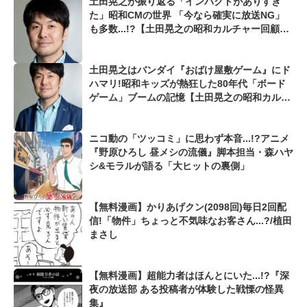
土田晃之が振り返る「インパクトがありすぎ
た」昭和CMの世界 「今なら確実に放送NG」
も多数...!?【土田晃之の昭和カルチャー回顧
録】
土田晃之はバンダイ『おばけ屋敷ゲーム』にド
ハマリ!昭和キッズが熱狂した80年代「ボード
ゲーム」ブームの記憶【土田晃之の昭和カルチ
ャー回顧録】
ニコ動の「ツッコミ」に思わず本音...!?アニメ
『野原ひろし 昼メシの流儀』脚本担当・森ハヤ
シ&モラルが語る「大ヒットの裏側」
【無料漫画】かりあげクン(2098回)毎日2回配
信!「物件」ちょっと不気味なお客さん...?/植田
まさし
【無料漫画】超能力者はほんとにいた...!?『深
夜の放送部 ある投稿者が体験した戦慄の怪異
集』