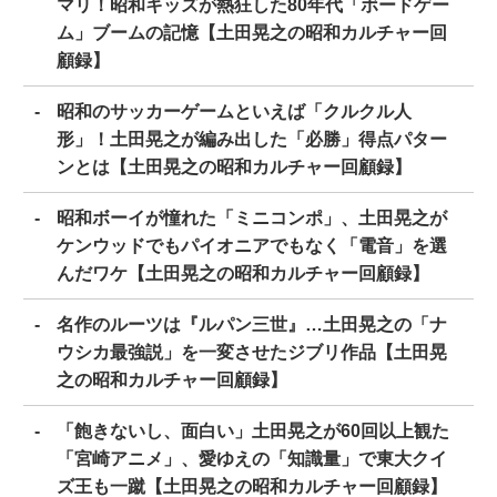
マリ！昭和キッズが熱狂した80年代「ボードゲー
ム」ブームの記憶【土田晃之の昭和カルチャー回
顧録】
昭和のサッカーゲームといえば「クルクル人
形」！土田晃之が編み出した「必勝」得点パター
ンとは【土田晃之の昭和カルチャー回顧録】
昭和ボーイが憧れた「ミニコンポ」、土田晃之が
ケンウッドでもパイオニアでもなく「電音」を選
んだワケ【土田晃之の昭和カルチャー回顧録】
名作のルーツは『ルパン三世』…土田晃之の「ナ
ウシカ最強説」を一変させたジブリ作品【土田晃
之の昭和カルチャー回顧録】
「飽きないし、面白い」土田晃之が60回以上観た
「宮崎アニメ」、愛ゆえの「知識量」で東大クイ
ズ王も一蹴【土田晃之の昭和カルチャー回顧録】