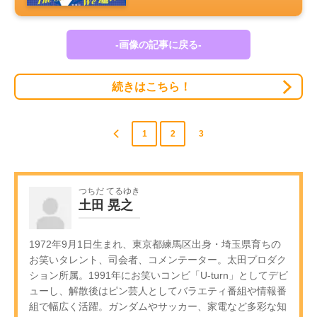
-画像の記事に戻る-
続きはこちら！
1
2
3
つちだ てるゆき
土田 晃之
1972年9月1日生まれ、東京都練馬区出身・埼玉県育ちの
お笑いタレント、司会者、コメンテーター。太田プロダク
ション所属。1991年にお笑いコンビ「U-turn」としてデビ
ューし、解散後はピン芸人としてバラエティ番組や情報番
組で幅広く活躍。ガンダムやサッカー、家電など多彩な知