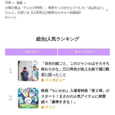
TOP
連載
土曜の夜は「テレビの時間」、昭和キッズがかじりついた『あばれはっ
ちゃく』の思い出【土田晃之の昭和カルチャー回顧録】
3ページ
総合
|
人気ランキング
デイリー
ウィークリー
「自分の絵ごと、このジャンルはそろそろ
終わりかな」江口寿史が炎上を経て樋口毅
宏に語ったこと
インタビュー
映画『ちいかわ』入場者特典「第２弾」が
スタート！まさかの人気アイテムに称賛
続々「豪華すぎる！」
アニメ