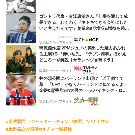
ゴンドラ代表・古江恵治さん「仕事を通して成
長できる、わくわくドキドキできる会社にした
いと考えたんです」創業来9期増収&増益を続け
るWebマーケティング会社のアイデンティティ
Sponsored
双葉社グループサイト
韓流傑作選!2PMジュノの傑出した魅力あふれ
る主演3作『赤い袖先』『テプン商事』ほか見
どころ一挙解説【サランヘジョ韓ドラ】
双葉社グループサイト
井の頭公園にハーランド出現!?「若干似てて
草」「いや、かなりハーランドに似てるんよ」
金髪&背番号9の大男の“一人バイキング・ロ
ー”映像が話題!「元気をもらった」
双葉社グループサイト
#水戸黄門
#ジャッキー・チェン
#純烈
#バナナマン
#土田晃之の昭和カルチャー回顧録