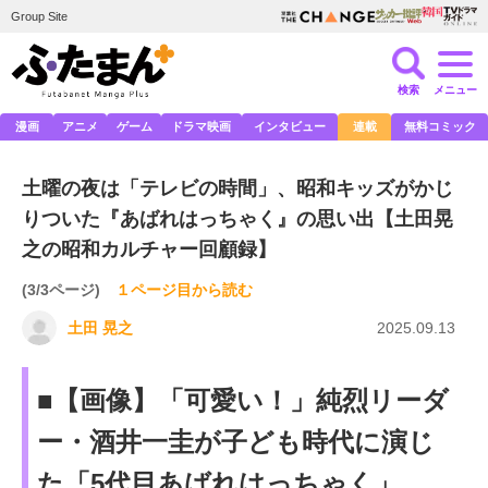
Group Site
検索
メニュー
漫画
アニメ
ゲーム
ドラマ映画
インタビュー
連載
無料コミック
土曜の夜は「テレビの時間」、昭和キッズがかじ
りついた『あばれはっちゃく』の思い出【土田晃
之の昭和カルチャー回顧録】
(3/3ページ)
１ページ目から読む
土田 晃之
2025.09.13
■【画像】「可愛い！」純烈リーダ
ー・酒井一圭が子ども時代に演じ
た「5代目あばれはっちゃく」