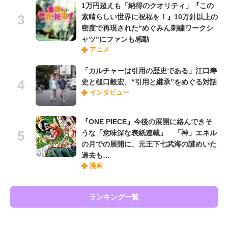
1万円超えも「納得のクオリティ」『この
素晴らしい世界に祝福を！』10万針以上の
密度で再現された“めぐみん刺繍ワークシ
ャツ”にファンも感動
アニメ
「カルチャーは引用の歴史である」江口寿
史と樋口毅宏、“引用と継承”をめぐる対話
インタビュー
『ONE PIECE』今後の展開に絡んできそ
うな「意味深な表紙連載」 「神」エネル
の月での展開に、元王下七武海の謎めいた
過去も…
漫画
ランキング一覧