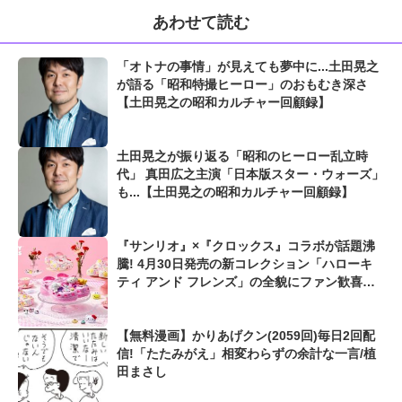
あわせて読む
「オトナの事情」が見えても夢中に...土田晃之
が語る「昭和特撮ヒーロー」のおもむき深さ
【土田晃之の昭和カルチャー回顧録】
土田晃之が振り返る「昭和のヒーロー乱立時
代」 真田広之主演「日本版スター・ウォーズ」
も...【土田晃之の昭和カルチャー回顧録】
『サンリオ』×『クロックス』コラボが話題沸
騰! 4月30日発売の新コレクション「ハローキ
ティ アンド フレンズ」の全貌にファン歓喜
「親子でお揃いにしたい」
【無料漫画】かりあげクン(2059回)毎日2回配
信!「たたみがえ」相変わらずの余計な一言/植
田まさし