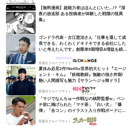
【無料漫画】超能力者はほんとにいた...!?『深
夜の放送部 ある投稿者が体験した戦慄の怪異
集』
ゴンドラ代表・古江恵治さん「仕事を通して成
長できる、わくわくドキドキできる会社にした
いと考えたんです」創業来9期増収&増益を続け
るWebマーケティング会社のアイデンティティ
Sponsored
双葉社グループサイト
夏休み必見2作!Netflix世界的大ヒット『エージ
ェント・キム』『鉄槌教師』無敵の強さ炸裂!
熱い人間描写も魅力【サランヘジョ韓ドラ】
双葉社グループサイト
「マジでなんちゅー作戦なの槙野監督w」ベン
チ前に掲げられた「マテ茶」「白い犬」「爆
弾」「合コン」のイラスト入り作戦ボードにフ
ァン困惑!「想像よりデカくて吹いた」
双葉社グループサイト