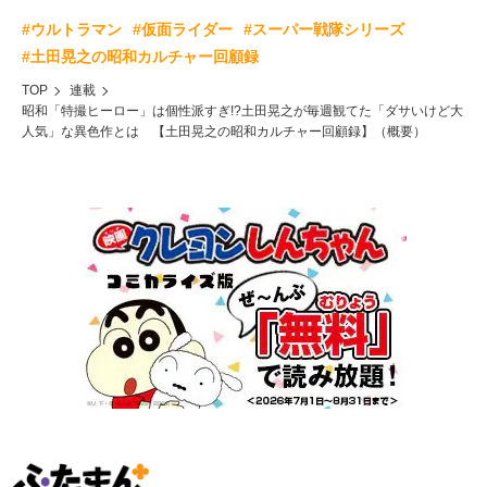
#ウルトラマン
#仮面ライダー
#スーパー戦隊シリーズ
#土田晃之の昭和カルチャー回顧録
TOP
連載
昭和「特撮ヒーロー」は個性派すぎ!?土田晃之が毎週観てた「ダサいけど大
人気」な異色作とは 【土田晃之の昭和カルチャー回顧録】（概要）