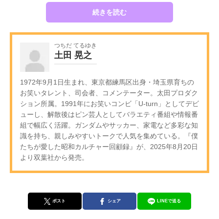
続きを読む
つちだ てるゆき
土田 晃之
1972年9月1日生まれ、東京都練馬区出身・埼玉県育ちの
お笑いタレント、司会者、コメンテーター。太田プロダク
ション所属。1991年にお笑いコンビ「U-turn」としてデビ
ューし、解散後はピン芸人としてバラエティ番組や情報番
組で幅広く活躍。ガンダムやサッカー、家電など多彩な知
識を持ち、親しみやすいトークで人気を集めている。『僕
たちが愛した昭和カルチャー回顧録』が、2025年8月20日
より双葉社から発売。
ポスト
シェア
LINEで送る