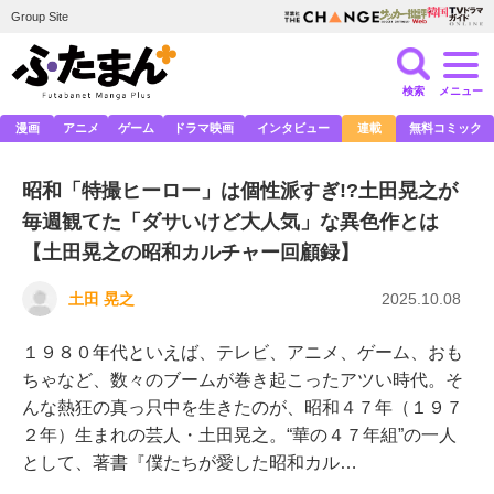
Group Site
検索
メニュー
漫画
アニメ
ゲーム
ドラマ映画
インタビュー
連載
無料コミック
昭和「特撮ヒーロー」は個性派すぎ!?土田晃之が
毎週観てた「ダサいけど大人気」な異色作とは
【土田晃之の昭和カルチャー回顧録】
土田 晃之
2025.10.08
１９８０年代といえば、テレビ、アニメ、ゲーム、おも
ちゃなど、数々のブームが巻き起こったアツい時代。そ
んな熱狂の真っ只中を生きたのが、昭和４７年（１９７
２年）生まれの芸人・土田晃之。“華の４７年組”の一人
として、著書『僕たちが愛した昭和カル…