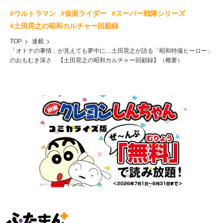
#ウルトラマン
#仮面ライダー
#スーパー戦隊シリーズ
#土田晃之の昭和カルチャー回顧録
TOP
連載
「オトナの事情」が見えても夢中に…土田晃之が語る「昭和特撮ヒーロー」
のおもむき深さ 【土田晃之の昭和カルチャー回顧録】（概要）