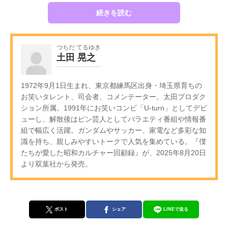
続きを読む
つちだ てるゆき
土田 晃之
1972年9月1日生まれ、東京都練馬区出身・埼玉県育ちの
お笑いタレント、司会者、コメンテーター。太田プロダク
ション所属。1991年にお笑いコンビ「U-turn」としてデビ
ューし、解散後はピン芸人としてバラエティ番組や情報番
組で幅広く活躍。ガンダムやサッカー、家電など多彩な知
識を持ち、親しみやすいトークで人気を集めている。『僕
たちが愛した昭和カルチャー回顧録』が、2025年8月20日
より双葉社から発売。
ポスト
シェア
LINEで送る