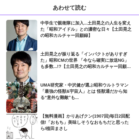
あわせて読む
中学生で親衛隊に加入...土田晃之の人生を変え
た「昭和アイドル」との濃密な日々【土田晃之
の昭和カルチャー回顧録】
土田晃之が振り返る「インパクトがありすぎ
た」昭和CMの世界 「今なら確実に放送NG」
も多数...!?【土田晃之の昭和カルチャー回顧
録】
UMA研究家・中沢健が選ぶ昭和ウルトラマン
「最強の怪獣&宇宙人」とは 怪獣通だから知
る“意外な難敵”も...
【無料漫画】かりあげクン(1907回)毎日2回配
信!「おもち」美味しそうなおもちだと思った
ら/植田まさし