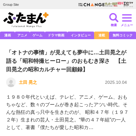
Group Site
検索
メニュー
漫画
アニメ
ゲーム
ドラマ映画
インタビュー
連載
無料コミック
「オトナの事情」が見えても夢中に…土田晃之が
語る「昭和特撮ヒーロー」のおもむき深さ 【土
田晃之の昭和カルチャー回顧録】
土田 晃之
2025.10.04
１９８０年代といえば、テレビ、アニメ、ゲーム、おも
ちゃなど、数々のブームが巻き起こったアツい時代。そ
んな熱狂の真っ只中を生きたのが、 昭和４７年（１９７
２年）生まれの芸人・土田晃之。“華の４７年組”の一人
として、著書『僕たちが愛した昭和カ…