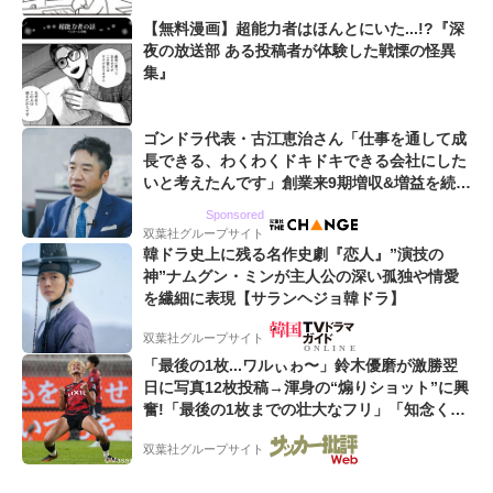
【無料漫画】超能力者はほんとにいた...!?『深
夜の放送部 ある投稿者が体験した戦慄の怪異
集』
ゴンドラ代表・古江恵治さん「仕事を通して成
長できる、わくわくドキドキできる会社にした
いと考えたんです」創業来9期増収&増益を続け
るWebマーケティング会社のアイデンティティ
Sponsored
双葉社グループサイト
韓ドラ史上に残る名作史劇『恋人』”演技の
神”ナムグン・ミンが主人公の深い孤独や情愛
を繊細に表現【サランヘジョ韓ドラ】
双葉社グループサイト
「最後の1枚...ワルぃゎ〜」鈴木優磨が激勝翌
日に写真12枚投稿→渾身の“煽りショット”に興
奮!「最後の1枚までの壮大なフリ」「知念くん
のことどんだけ好きなんよw」
双葉社グループサイト