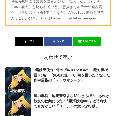
現在も夜中まで漫画を読みふけり、成人した子どもから
「早く寝ろ」と叱られている。 息抜きはホラー映画鑑賞
や、お笑い芸人（R藤本さんなど）のYouTube動画を観て
笑うことが好き。 X（旧Twitter）：@dekai_penguin
ポスト
シェア
LINEで送る
あわせて読む
“鋼鉄天使”に“砂の海のロンメル”、“絶対機械
圏”にも...『銀河鉄道999』目を覆いたくなった
作中屈指の「トラウマシーン」
星の爆発、地元警察すら黙らせる権力...あれは
彼女の仕業だった?『銀河鉄道999』どう考え
てもおかしい「メーテルの意味深行動」