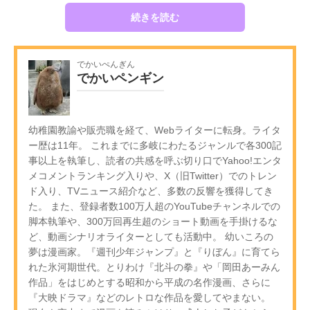
続きを読む
でかいぺんぎん
でかいペンギン
幼稚園教諭や販売職を経て、Webライターに転身。ライタ
ー歴は11年。 これまでに多岐にわたるジャンルで各300記
事以上を執筆し、読者の共感を呼ぶ切り口でYahoo!エンタ
メコメントランキング入りや、X（旧Twitter）でのトレン
ド入り、TVニュース紹介など、多数の反響を獲得してき
た。 また、登録者数100万人超のYouTubeチャンネルでの
脚本執筆や、300万回再生超のショート動画を手掛けるな
ど、動画シナリオライターとしても活動中。 幼いころの
夢は漫画家。『週刊少年ジャンプ』と『りぼん』に育てら
れた氷河期世代。とりわけ『北斗の拳』や「岡田あーみん
作品」をはじめとする昭和から平成の名作漫画、さらに
『大映ドラマ』などのレトロな作品を愛してやまない。