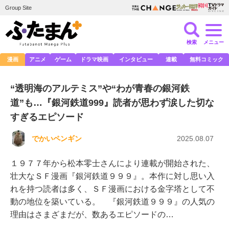
Group Site
検索
メニュー
漫画
アニメ
ゲーム
ドラマ映画
インタビュー
連載
無料コミック
“透明海のアルテミス”や“わが青春の銀河鉄
道”も…『銀河鉄道999』読者が思わず涙した切な
すぎるエピソード
でかいペンギン
2025.08.07
１９７７年から松本零士さんにより連載が開始された、
壮大なＳＦ漫画『銀河鉄道９９９』。本作に対し思い入
れを持つ読者は多く、ＳＦ漫画における金字塔として不
動の地位を築いている。 『銀河鉄道９９９』の人気の
理由はさまざまだが、数あるエピソードの…