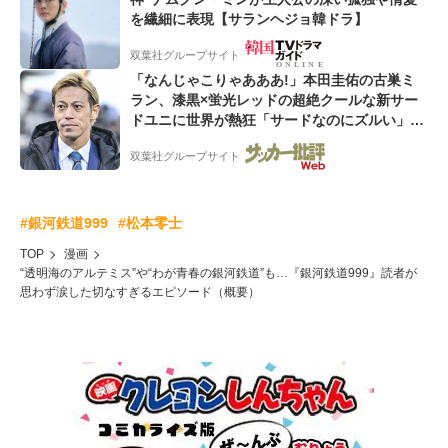
を繊細に表現【サランヘジョ韓ドラ】
双葉社グループサイト
「なんじゃこりゃあああ!」本田圭佑の古巣ミ
ラン、漆黒×蛍光レッドの超絶クールな新サー
ドユニに世界が熱狂「サードなのにズルい」
「こりゃかっけえわ」
双葉社グループサイト
#銀河鉄道999
#松本零士
TOP
漫画
“透明海のアルテミス”や“わが青春の銀河鉄道”も…『銀河鉄道999』読者が
思わず涙した切なすぎるエピソード（概要）