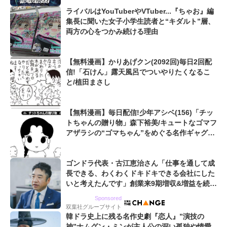
ライバルはYouTuberやVTuber...『ちゃお』編
集長に聞いた女子小学生読者と“キダルト”層、
両方の心をつかみ続ける理由
【無料漫画】かりあげクン(2092回)毎日2回配
信!「石けん」露天風呂でついやりたくなるこ
と/植田まさし
【無料漫画】毎日配信!少年アシベ(156)「チッ
トちゃんの贈り物」森下裕美/キュートなゴマフ
アザラシの“ゴマちゃん”をめぐる名作ギャグ4
コマ
ゴンドラ代表・古江恵治さん「仕事を通して成
長できる、わくわくドキドキできる会社にした
いと考えたんです」創業来9期増収&増益を続け
るWebマーケティング会社のアイデンティティ
Sponsored
双葉社グループサイト
韓ドラ史上に残る名作史劇『恋人』”演技の
神”ナムグン・ミンが主人公の深い孤独や情愛