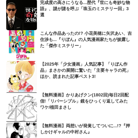
完成度の高さにうなる...歴代『世にも奇妙な物
語』、謎が謎を呼ぶ「珠玉のミステリー回」3
選
こんな作品あったの!? 小花美穂に矢沢あい、吉
住渉も...『りぼん』の人気漫画家たちが披露し
た「傑作ミステリー」
【2025年「少女漫画」人気記事】「りぼん作
品」まさかの展開に驚いた「主要キャラの死」
ほか、読まれた記事ベスト3!
【無料漫画】かりあげクン(1802回)毎日2回配
信!「リバーシブル」鏡をひっくり返してみた
ワケ/植田まさし
【無料漫画】両想いが発覚してついに...!?『押
しかけギャルの中村さん』