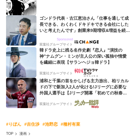
ゴンドラ代表・古江恵治さん「仕事を通して成
長できる、わくわくドキドキできる会社にした
いと考えたんです」創業来9期増収&増益を続け
るWebマーケティング会社のアイデンティティ
Sponsored
双葉社グループサイト
韓ドラ史上に残る名作史劇『恋人』”演技の
神”ナムグン・ミンが主人公の深い孤独や情愛
を繊細に表現【サランヘジョ韓ドラ】
双葉社グループサイト
浦和と千葉の首をかしげる主力放出、柏リカル
ドの下で新加入2人が化ける!Jリーグに必要な
外国人選手は【Jリーグ開幕「初めての秋春
制」の大激論】(4)
双葉社グループサイト
#りぼん
#吉住渉
#池野恋
#種村有菜
TOP
漫画