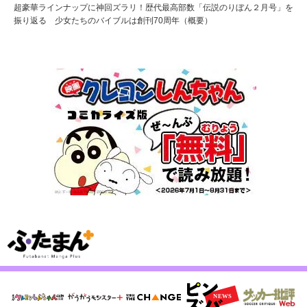
超豪華ラインナップに神回ズラリ！歴代最高部数「伝説のりぼん２月号」を
振り返る 少女たちのバイブルは創刊70周年（概要）