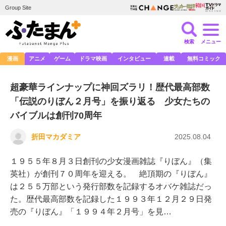
Group Site
検索
メニュー
漫画
アニメ
ゲーム
ドラマ映画
インタビュー
連載
無料コミック
超豪華ラインナップに神回ズラリ！歴代最高部数
「伝説のりぼん２月号」を振り返る 少女たちの
バイブルは創刊70周年
折田マカダミア
2025.08.04
１９５５年８月３日創刊の少女漫画雑誌『りぼん』（集
英社）が創刊７０周年を迎える。 絶頂期の『りぼん』
は２５５万部という発行部数を記録するオバケ雑誌だっ
た。歴代最高部数を記録した１９９３年１２月２９日発
売の『りぼん』「１９９４年２月号」を見…