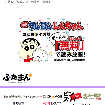
に見る“『鬼滅の刃』の原点”（概要）