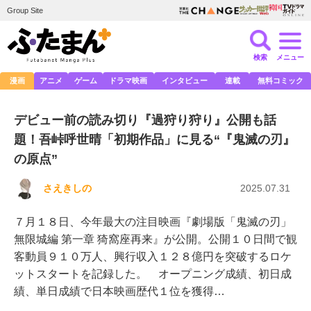
Group Site
検索
メニュー
漫画
アニメ
ゲーム
ドラマ映画
インタビュー
連載
無料コミック
デビュー前の読み切り『過狩り狩り』公開も話
題！吾峠呼世晴「初期作品」に見る“『鬼滅の刃』
の原点”
さえきしの
2025.07.31
７月１８日、今年最大の注目映画『劇場版「鬼滅の刃」
無限城編 第一章 猗窩座再来』が公開。公開１０日間で観
客動員９１０万人、興行収入１２８億円を突破するロケ
ットスタートを記録した。 オープニング成績、初日成
績、単日成績で日本映画歴代１位を獲得…