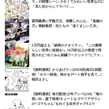
ラ」の戦慄シーン 小さくてかわいい世界なのに
「見た目からしてヤバイ...」
冨岡義勇に宇髄天元、胡蝶しのぶも...『鬼滅の
刃』精鋭集団・柱たちの「涙ぐましい工夫」
1万円超えも「納得のクオリティ」『この素晴
らしい世界に祝福を!』10万針以上の密度で再
現された“めぐみん刺繍ワークシャツ”にファン
も感動
【無料漫画】かりあげクン(2024回)毎日2回配
信!「ホラー映画」怖がるデート相手を見て.../
植田まさし
【無料漫画】毎日配信!少年アシベ(116)「海の
思い出」森下裕美/キュートなゴマフアザラシ
の“ゴマちゃん”をめぐる名作ギャグ4コマ