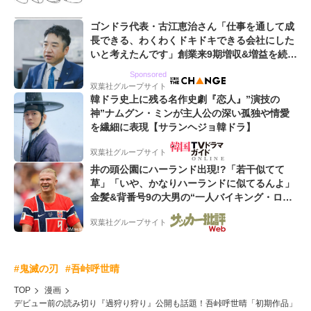
ゴンドラ代表・古江恵治さん「仕事を通して成
長できる、わくわくドキドキできる会社にした
いと考えたんです」創業来9期増収&増益を続け
るWebマーケティング会社のアイデンティティ
Sponsored
双葉社グループサイト
韓ドラ史上に残る名作史劇『恋人』”演技の
神”ナムグン・ミンが主人公の深い孤独や情愛
を繊細に表現【サランヘジョ韓ドラ】
双葉社グループサイト
井の頭公園にハーランド出現!?「若干似てて
草」「いや、かなりハーランドに似てるんよ」
金髪&背番号9の大男の“一人バイキング・ロ
ー”映像が話題!「元気をもらった」
双葉社グループサイト
#鬼滅の刃
#吾峠呼世晴
TOP
漫画
デビュー前の読み切り『過狩り狩り』公開も話題！吾峠呼世晴「初期作品」