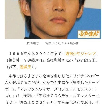
松坂桃李 写真／ふたまん＋編集部
１９９６年から２００４年まで『
週刊少年ジャンプ
』
（集英社）で連載された高橋和希さんの『遊☆戯☆王』
（以下、
遊戯王
）。
本作ではさまざまな趣向を凝らしたオリジナルのゲー
ムが登場するのだが、なかでも中盤から登場したカード
ゲーム『マジック＆ウィザーズ（デュエルモンスター
ズ）』は、実際に『遊戯王ＯＣＧデュエルモンスターズ
（以下、遊戯王ＯＣＧ）』として商品化されており、今