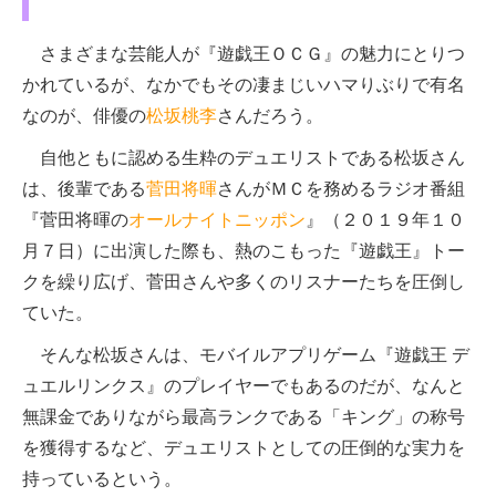
さまざまな芸能人が『遊戯王ＯＣＧ』の魅力にとりつ
かれているが、なかでもその凄まじいハマりぶりで有名
なのが、俳優の
松坂桃李
さんだろう。
自他ともに認める生粋のデュエリストである松坂さん
は、後輩である
菅田将暉
さんがＭＣを務めるラジオ番組
『菅田将暉の
オールナイトニッポン
』（２０１９年１０
月７日）に出演した際も、熱のこもった『遊戯王』トー
クを繰り広げ、菅田さんや多くのリスナーたちを圧倒し
ていた。
そんな松坂さんは、モバイルアプリゲーム『遊戯王 デ
ュエルリンクス』のプレイヤーでもあるのだが、なんと
無課金でありながら最高ランクである「キング」の称号
を獲得するなど、デュエリストとしての圧倒的な実力を
持っているという。