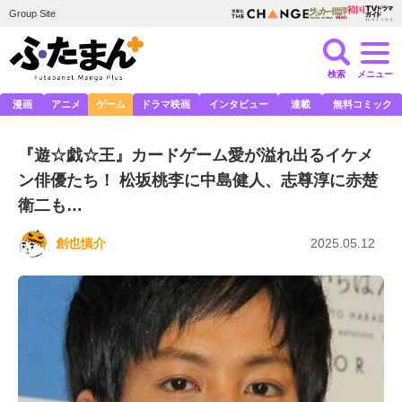
Group Site
検索
メニュー
漫画
アニメ
ゲーム
ドラマ映画
インタビュー
連載
無料コミック
『遊☆戯☆王』カードゲーム愛が溢れ出るイケメ
ン俳優たち！ 松坂桃李に中島健人、志尊淳に赤楚
衛二も…
創也慎介
2025.05.12