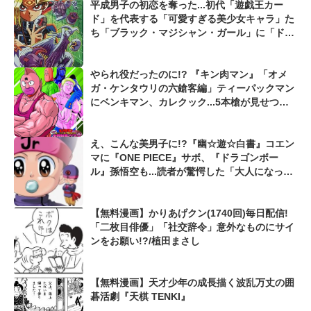
平成男子の初恋を奪った...初代「遊戯王カー
ド」を代表する「可愛すぎる美少女キャラ」た
ち「ブラック・マジシャン・ガール」に「ドリ
アード」、「ヂェミナイ・エルフ」も...
やられ役だったのに!? 『キン肉マン』「オメ
ガ・ケンタウリの六鎗客編」ティーパックマン
にベンキマン、カレクック...5本槍が見せつけ
た胸アツの「超進化」
え、こんな美男子に!?『幽☆遊☆白書』コエン
マに『ONE PIECE』サボ、『ドラゴンボー
ル』孫悟空も...読者が驚愕した「大人になって
激変した漫画キャラ」
【無料漫画】かりあげクン(1740回)毎日配信!
「二枚目俳優」「社交辞令」意外なものにサイ
ンをお願い!?/植田まさし
【無料漫画】天才少年の成長描く波乱万丈の囲
碁活劇『天棋 TENKI』