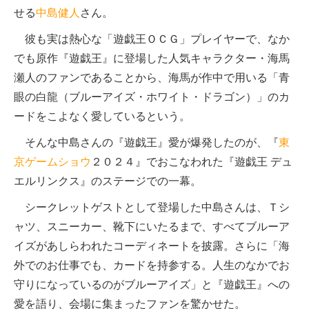
せる
中島健人
さん。
彼も実は熱心な「遊戯王ＯＣＧ」プレイヤーで、なか
でも原作『遊戯王』に登場した人気キャラクター・海馬
瀬人のファンであることから、海馬が作中で用いる「青
眼の白龍（ブルーアイズ・ホワイト・ドラゴン）」のカ
ードをこよなく愛しているという。
そんな中島さんの『遊戯王』愛が爆発したのが、『
東
京ゲームショウ
２０２４』でおこなわれた『遊戯王 デュ
エルリンクス』のステージでの一幕。
シークレットゲストとして登場した中島さんは、Ｔシ
ャツ、スニーカー、靴下にいたるまで、すべてブルーア
イズがあしらわれたコーディネートを披露。さらに「海
外でのお仕事でも、カードを持参する。人生のなかでお
守りになっているのがブルーアイズ」と『遊戯王』への
愛を語り、会場に集まったファンを驚かせた。