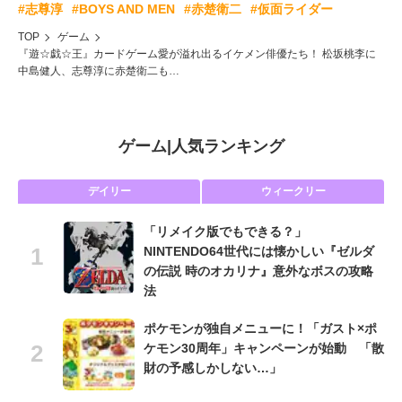
#志尊淳
#BOYS AND MEN
#赤楚衛二
#仮面ライダー
TOP
ゲーム
『遊☆戯☆王』カードゲーム愛が溢れ出るイケメン俳優たち！ 松坂桃李に
中島健人、志尊淳に赤楚衛二も…
ゲーム
|
人気ランキング
デイリー
ウィークリー
「リメイク版でもできる？」
NINTENDO64世代には懐かしい『ゼルダ
の伝説 時のオカリナ』意外なボスの攻略
法
ポケモンが独自メニューに！「ガスト×ポ
ケモン30周年」キャンペーンが始動 「散
財の予感しかしない…」