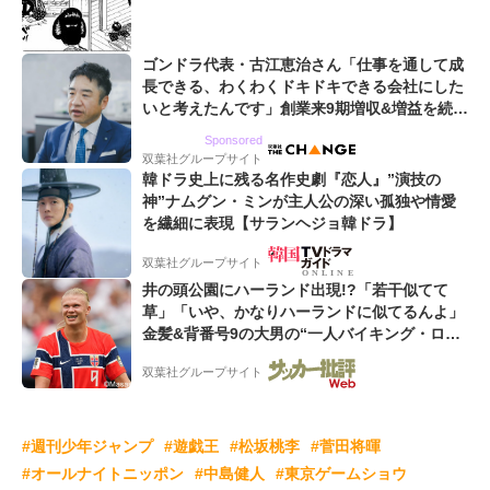
ゴンドラ代表・古江恵治さん「仕事を通して成
長できる、わくわくドキドキできる会社にした
いと考えたんです」創業来9期増収&増益を続け
るWebマーケティング会社のアイデンティティ
Sponsored
双葉社グループサイト
韓ドラ史上に残る名作史劇『恋人』”演技の
神”ナムグン・ミンが主人公の深い孤独や情愛
を繊細に表現【サランヘジョ韓ドラ】
双葉社グループサイト
井の頭公園にハーランド出現!?「若干似てて
草」「いや、かなりハーランドに似てるんよ」
金髪&背番号9の大男の“一人バイキング・ロ
ー”映像が話題!「元気をもらった」
双葉社グループサイト
#週刊少年ジャンプ
#遊戯王
#松坂桃李
#菅田将暉
#オールナイトニッポン
#中島健人
#東京ゲームショウ