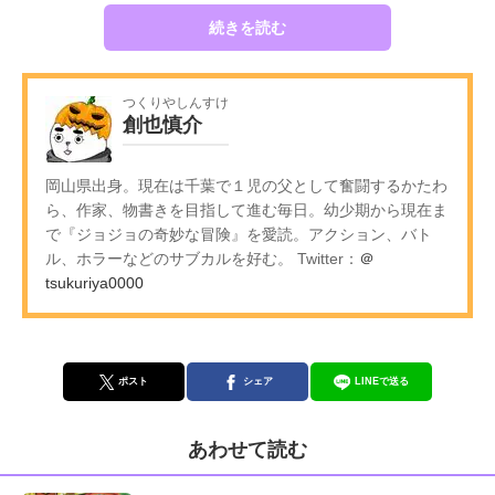
続きを読む
つくりやしんすけ
創也慎介
岡山県出身。現在は千葉で１児の父として奮闘するかたわ
ら、作家、物書きを目指して進む毎日。幼少期から現在ま
で『ジョジョの奇妙な冒険』を愛読。アクション、バト
ル、ホラーなどのサブカルを好む。 Twitter：
＠
tsukuriya0000
ポスト
シェア
LINEで送る
あわせて読む