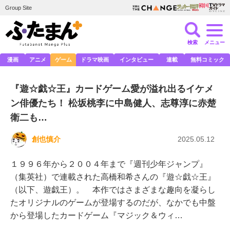
Group Site
検索
メニュー
漫画
アニメ
ゲーム
ドラマ映画
インタビュー
連載
無料コミック
『遊☆戯☆王』カードゲーム愛が溢れ出るイケメ
ン俳優たち！ 松坂桃李に中島健人、志尊淳に赤楚
衛二も…
創也慎介
2025.05.12
１９９６年から２００４年まで『週刊少年ジャンプ』
（集英社）で連載された高橋和希さんの『遊☆戯☆王』
（以下、遊戯王）。 本作ではさまざまな趣向を凝らし
たオリジナルのゲームが登場するのだが、なかでも中盤
から登場したカードゲーム『マジック＆ウィ…