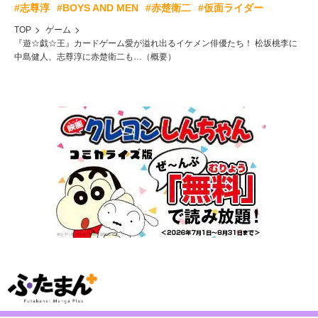
#志尊淳
#BOYS AND MEN
#赤楚衛二
#仮面ライダー
TOP
ゲーム
『遊☆戯☆王』カードゲーム愛が溢れ出るイケメン俳優たち！ 松坂桃李に
中島健人、志尊淳に赤楚衛二も…（概要）