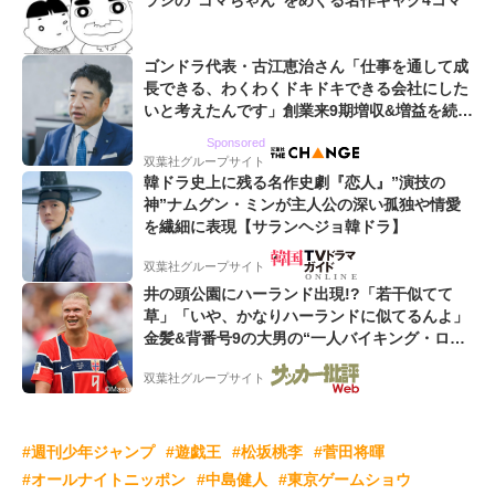
ラシの“ゴマちゃん”をめぐる名作ギャグ4コマ
ゴンドラ代表・古江恵治さん「仕事を通して成
長できる、わくわくドキドキできる会社にした
いと考えたんです」創業来9期増収&増益を続け
るWebマーケティング会社のアイデンティティ
Sponsored
双葉社グループサイト
韓ドラ史上に残る名作史劇『恋人』”演技の
神”ナムグン・ミンが主人公の深い孤独や情愛
を繊細に表現【サランヘジョ韓ドラ】
双葉社グループサイト
井の頭公園にハーランド出現!?「若干似てて
草」「いや、かなりハーランドに似てるんよ」
金髪&背番号9の大男の“一人バイキング・ロ
ー”映像が話題!「元気をもらった」
双葉社グループサイト
#週刊少年ジャンプ
#遊戯王
#松坂桃李
#菅田将暉
#オールナイトニッポン
#中島健人
#東京ゲームショウ