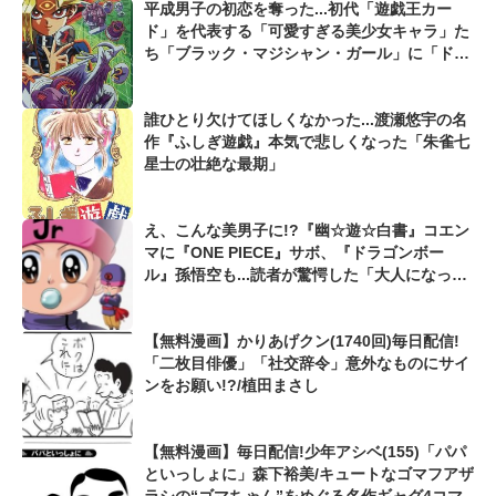
平成男子の初恋を奪った...初代「遊戯王カー
ド」を代表する「可愛すぎる美少女キャラ」た
ち「ブラック・マジシャン・ガール」に「ドリ
アード」、「ヂェミナイ・エルフ」も...
誰ひとり欠けてほしくなかった...渡瀬悠宇の名
作『ふしぎ遊戯』本気で悲しくなった「朱雀七
星士の壮絶な最期」
え、こんな美男子に!?『幽☆遊☆白書』コエン
マに『ONE PIECE』サボ、『ドラゴンボー
ル』孫悟空も...読者が驚愕した「大人になって
激変した漫画キャラ」
【無料漫画】かりあげクン(1740回)毎日配信!
「二枚目俳優」「社交辞令」意外なものにサイ
ンをお願い!?/植田まさし
【無料漫画】毎日配信!少年アシベ(155)「パパ
といっしょに」森下裕美/キュートなゴマフアザ