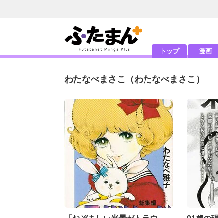
トップ
漫画
わたなべまさこ
（わたなべまさこ）