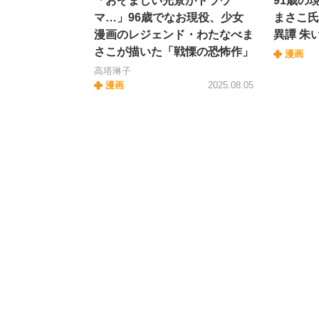
「おぞましい光景がトラウ
91歳の
マ…」96歳でなお現役、少女
まさこ氏
漫画のレジェンド・わたなべま
異譚 朱
さこが描いた「戦慄の恐怖作」
漫画
高塔琳子
漫画
2025.08.05