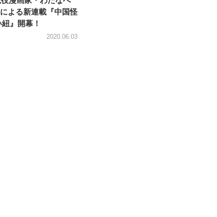
現役漫画家・わたなべ
による新連載『中国怪
い紐』開幕！
2020.06.03