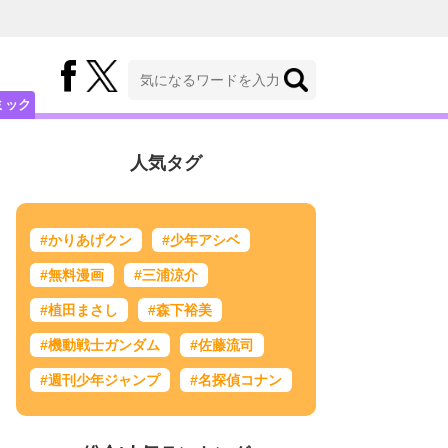
ミック
人気タグ
#かりあげクン
#少年アシベ
#無料漫画
#三浦涼介
#植田まさし
#森下裕美
#機動戦士ガンダム
#佐藤流司
#週刊少年ジャンプ
#名探偵コナン