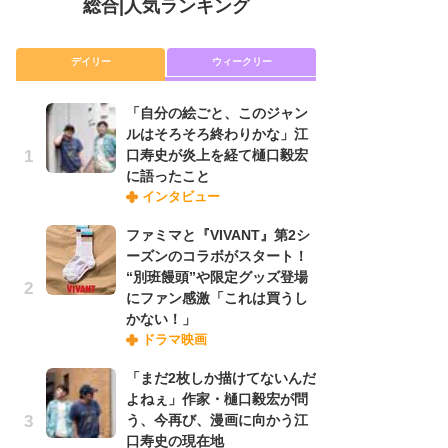
総合
|
人気ランキング
デイリー
ウィークリー
「自分の絵ごと、このジャン
放
ルはそろそろ終わりかな」江
ム
口寿史が炎上を経て樋口毅宏
「
に語ったこと
「
インタビュー
ファミマと『VIVANT』第2シ
木
ーズンのコラボがスタート！
シ
“別班饅頭”や限定グッズ登場
「
にファン感激「これは買うし
ル
かない！」
ム
ドラマ映画
さ
ス
「まだ2枚しか描けてないんだ
よねぇ」作家・樋口毅宏が問
う、今再び、漫画に向かう江
舞
口寿史の現在地
編