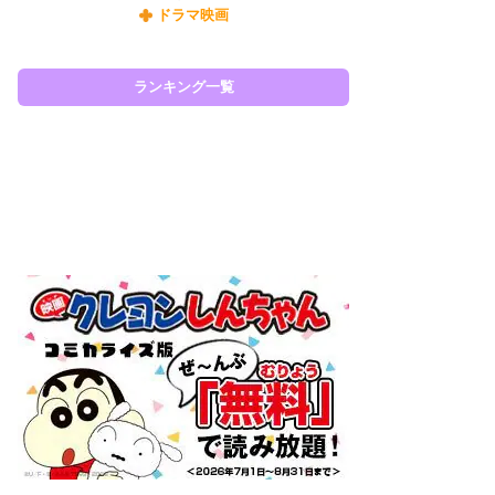
ドラマ映画
『O
絡
紙
で
ランキング一覧
謎
ラン