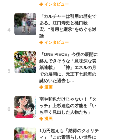
インタビュー
禁
「
「カルチャーは引用の歴史で
連
ある」江口寿史と樋口毅
宏、“引用と継承”をめぐる対
話
【
インタビュー
ー
完
『ONE PIECE』今後の展開に
ー
絡んできそうな「意味深な表
紙連載」 「神」エネルの月
での展開に、元王下七武海の
ナ
謎めいた過去も…
リ
漫画
イ
味
南や和也だけじゃない！『タ
フ
ッチ』上杉達也の才能を「い
ち
ち早く見出した人物たち」
漫画
劇
1万円超えも「納得のクオリテ
け
ィ」『この素晴らしい世界に
「