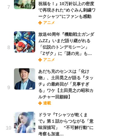
祝福を！』10万針以上の密度
れ
で再現された“めぐみん刺繍ワ
ークシャツ”にファンも感動
アニメ
令
た!
放送40周年『機動戦士ガンダ
前
ムZZ』いまだ語り継がれる
ト
「伝説のトンデモシーン」
ド
「Zザク」に「謎の光」も…
アニメ
「
あだち充のセンスは「化け
決
物」、土田晃之が語る『タッ
場
チ』の最終回が「見事すぎ
別
る」ワケ【土田晃之の昭和カ
ルチャー回顧録】
連載
『
に
ドラマ『Tシャツが乾くま
が
で』第１話からつながる「意
実
味深描写」 “不可解行動”に
考察も加速…