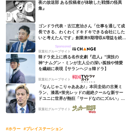
夜の放送部 ある投稿者が体験した戦慄の怪異
集』
ゴンドラ代表・古江恵治さん「仕事を通して成
長できる、わくわくドキドキできる会社にした
いと考えたんです」創業来9期増収&増益を続け
るWebマーケティング会社のアイデンティティ
Sponsored
双葉社グループサイト
韓ドラ史上に残る名作史劇『恋人』”演技の
神”ナムグン・ミンが主人公の深い孤独や情愛
を繊細に表現【サランヘジョ韓ドラ】
双葉社グループサイト
「なんじゃこりゃあああ!」本田圭佑の古巣ミ
ラン、漆黒×蛍光レッドの超絶クールな新サー
ドユニに世界が熱狂「サードなのにズルい」
「こりゃかっけえわ」
双葉社グループサイト
#ホラー
#プレイステーション