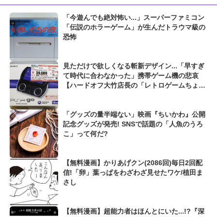
「今遊んでも絶対怖い...」スーパーファミコン
「伝説のホラーゲーム」が生んだトラウマ級の
恐怖
見ただけで欲しくなる斬新デザイン...「早すぎ
て時代に合わなかった」携帯ゲーム機の悲哀
【ハードオフ大竹店長の「レトロゲームちょっ
といい話」】
「グッズの量半端ない」映画『ちいかわ』公開
記念グッズが発売! SNSで話題の「人魚のうろ
こ」って何だ?
【無料漫画】かりあげクン(2086回)毎日2回配
信!「卵」葉っぱをわざわざ見せたワケ/植田ま
さし
【無料漫画】超能力者はほんとにいた...!?『深