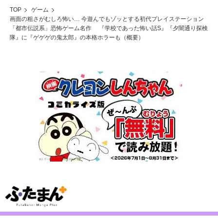
TOP
ゲーム
画面の粗さがむしろ怖い… 今遊んでもゾッとする初代プレイステーション
「都市伝説系」恐怖ゲーム名作 『学校であった怖い話S』『夕闇通り探検
隊』に『ゲゲゲの鬼太郎』の本格ホラーも（概要）