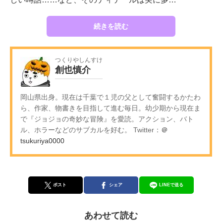
続きを読む
つくりやしんすけ
創也慎介
岡山県出身。現在は千葉で１児の父として奮闘するかたわ
ら、作家、物書きを目指して進む毎日。幼少期から現在ま
で『ジョジョの奇妙な冒険』を愛読。アクション、バト
ル、ホラーなどのサブカルを好む。 Twitter：
＠
tsukuriya0000
ポスト
シェア
LINEで送る
あわせて読む