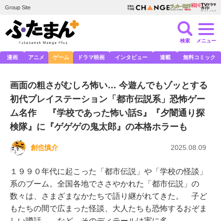
Group Site
検索
メニュー
漫画
アニメ
ゲーム
ドラマ映画
インタビュー
連載
無料コミック
画面の粗さがむしろ怖い… 今遊んでもゾッとする
初代プレイステーション「都市伝説系」恐怖ゲー
ム名作 『学校であった怖い話S』『夕闇通り探
検隊』に『ゲゲゲの鬼太郎』の本格ホラーも
創也慎介
2025.08.09
１９９０年代に起こった「都市伝説」や「学校の怪談」
系のブーム。全国各地でささやかれた「都市伝説」の
数々は、さまざまなかたちで語り継がれてきた。 子ど
もたちの間で広まった怪談、大人たちも恐怖するおぞま
しい噂話……など、そのディテールは実に多…