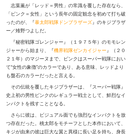
志葉薫が「レッド＝男性」の常識を覆した存在なら、
「ピンク＝女性」という長年の固定観念を初めて打ち破
ったのが、『
暴太郎戦隊ドンブラザーズ
』のキジブラザ
ー／雉野つよしだ。
『秘密戦隊ゴレンジャー』（１９７５年）のモモレン
ジャーから始まり、『
機界戦隊ゼンカイジャー
』（２０
２１年）のマジーヌまで、ピンクはスーパー戦隊におい
て“女性の象徴”のカラーであり、ある意味、レッドより
も盤石のカラーだったと言える。
その伝統を覆したキジブラザーは、『スーパー戦隊』
史上初の男性ピンクのレギュラー戦士として、鮮烈なイ
ンパクトを残すこととなる。
さらに彼は、ビジュアル面でも強烈なインパクトを放
つ存在だった。桃太郎をモチーフとした本作において、
キジが由来の彼は巨大な翼と異様に長い足を持ち、身長