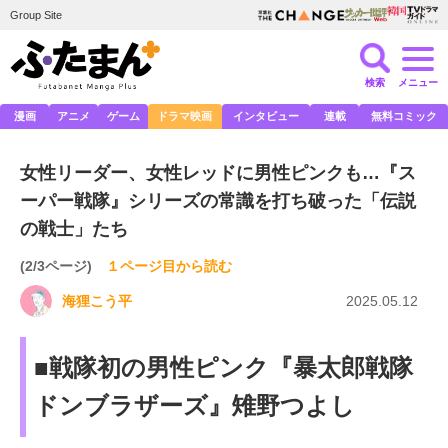
Group Site
検索
メニュー
漫画
アニメ
ゲーム
ドラマ映画
インタビュー
連載
無料コミック
女性リーダー、女性レッドに男性ピンクも…『ス
ーパー戦隊』シリーズの常識を打ち破った「伝説
の戦士」たち
(2/3ページ)
１ページ目から読む
海狸こう平
2025.05.12
■戦隊初の男性ピンク『暴太郎戦隊
ドンブラザーズ』雉野つよし