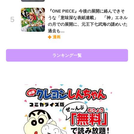
『ONE PIECE』今後の展開に絡んできそ
うな「意味深な表紙連載」 「神」エネル
の月での展開に、元王下七武海の謎めいた
過去も…
漫画
ランキング一覧