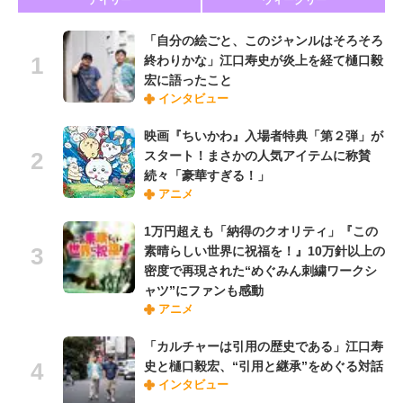
デイリー
ウィークリー
「自分の絵ごと、このジャンルはそろそろ
終わりかな」江口寿史が炎上を経て樋口毅
宏に語ったこと
インタビュー
映画『ちいかわ』入場者特典「第２弾」が
スタート！まさかの人気アイテムに称賛
続々「豪華すぎる！」
アニメ
1万円超えも「納得のクオリティ」『この
素晴らしい世界に祝福を！』10万針以上の
密度で再現された“めぐみん刺繍ワークシ
ャツ”にファンも感動
アニメ
「カルチャーは引用の歴史である」江口寿
史と樋口毅宏、“引用と継承”をめぐる対話
インタビュー