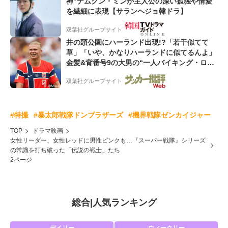
神”ナムグン・ミンが主人公の深い孤独や情愛
を繊細に表現【サランヘジョ韓ドラ】
双葉社グループサイト
井の頭公園にハーランド出現!?「若干似てて
草」「いや、かなりハーランドに似てるんよ」
金髪&背番号9の大男の“一人バイキング・ロ
ー”映像が話題!「元気をもらった」
双葉社グループサイト
#特撮
#暴太郎戦隊ドンブラザーズ
#機界戦隊ゼンカイジャー
TOP
ドラマ映画
女性リーダー、女性レッドに男性ピンクも…『スーパー戦隊』シリーズ
の常識を打ち破った「伝説の戦士」たち
2ページ
総合
|
人気ランキング