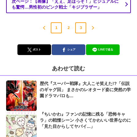
次ページ：【画像】「えぇ、足ほっそ！」ビジュアルに
も驚愕…男性初のピンク戦士「キジブラザー」
1
2
3
ポスト
シェア
LINEで送る
あわせて読む
歴代『スーパー戦隊』大人こそ笑えた!?「伝説
のギャグ回」 まさかのレオタード姿に突然の学
園ドラマパロも...
『ちいかわ』ファンの記憶に残る「恐怖キャ
ラ」の戦慄シーン 小さくてかわいい世界なのに
「見た目からしてヤバイ...」