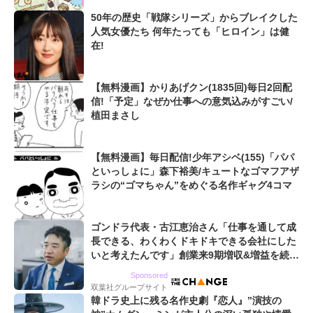
50年の歴史「戦隊シリーズ」からブレイクした
人気女優たち 何年たっても「ヒロイン」は健
在!
【無料漫画】かりあげクン(1835回)毎日2回配
信!「予定」なぜか仕事への意気込みがすごい/
植田まさし
【無料漫画】毎日配信!少年アシベ(155)「パパ
といっしょに」森下裕美/キュートなゴマフアザ
ラシの“ゴマちゃん”をめぐる名作ギャグ4コマ
ゴンドラ代表・古江恵治さん「仕事を通して成
長できる、わくわくドキドキできる会社にした
いと考えたんです」創業来9期増収&増益を続け
るWebマーケティング会社のアイデンティティ
Sponsored
双葉社グループサイト
韓ドラ史上に残る名作史劇『恋人』”演技の