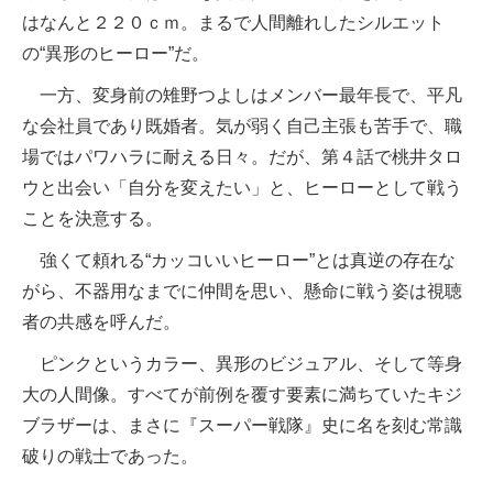
はなんと２２０ｃｍ。まるで人間離れしたシルエット
の“異形のヒーロー”だ。
一方、変身前の雉野つよしはメンバー最年長で、平凡
な会社員であり既婚者。気が弱く自己主張も苦手で、職
場ではパワハラに耐える日々。だが、第４話で桃井タロ
ウと出会い「自分を変えたい」と、ヒーローとして戦う
ことを決意する。
強くて頼れる“カッコいいヒーロー”とは真逆の存在な
がら、不器用なまでに仲間を思い、懸命に戦う姿は視聴
者の共感を呼んだ。
ピンクというカラー、異形のビジュアル、そして等身
大の人間像。すべてが前例を覆す要素に満ちていたキジ
ブラザーは、まさに『スーパー戦隊』史に名を刻む常識
破りの戦士であった。