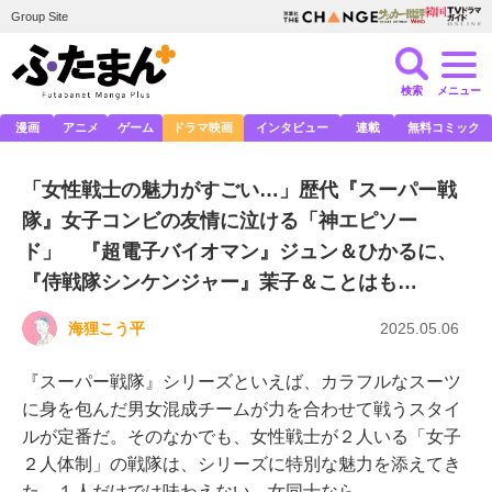
Group Site
検索
メニュー
漫画
アニメ
ゲーム
ドラマ映画
インタビュー
連載
無料コミック
「女性戦士の魅力がすごい…」歴代『スーパー戦
隊』女子コンビの友情に泣ける「神エピソー
ド」 『超電子バイオマン』ジュン＆ひかるに、
『侍戦隊シンケンジャー』茉子＆ことはも…
海狸こう平
2025.05.06
『スーパー戦隊』シリーズといえば、カラフルなスーツ
に身を包んだ男女混成チームが力を合わせて戦うスタイ
ルが定番だ。そのなかでも、女性戦士が２人いる「女子
２人体制」の戦隊は、シリーズに特別な魅力を添えてき
た。１人だけでは味わえない、女同士なら…