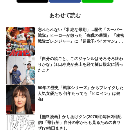
あわせて読む
忘れられない「壮絶な最期」...歴代『スーパー
戦隊』ヒーローが散った「殉職の瞬間」 『秘密
戦隊ゴレンジャー』に『超電子バイオマン』
『恐竜戦隊ジュウレンジャー』も...
「自分の絵ごと、このジャンルはそろそろ終わ
りかな」江口寿史が炎上を経て樋口毅宏に語っ
たこと
50年の歴史「戦隊シリーズ」からブレイクした
人気女優たち 何年たっても「ヒロイン」は健
在!
【無料漫画】かりあげクン(2079回)毎日2回配
信!「飛行船」自分の家からも見るための裏ワ
ザ!?/植田まさし