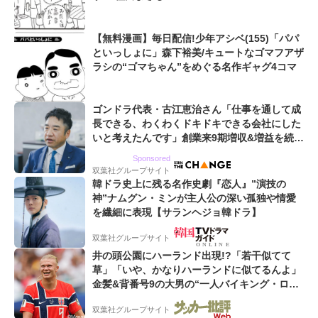
【無料漫画】毎日配信!少年アシベ(155)「パパ
といっしょに」森下裕美/キュートなゴマフアザ
ラシの“ゴマちゃん”をめぐる名作ギャグ4コマ
ゴンドラ代表・古江恵治さん「仕事を通して成
長できる、わくわくドキドキできる会社にした
いと考えたんです」創業来9期増収&増益を続け
るWebマーケティング会社のアイデンティティ
Sponsored
双葉社グループサイト
韓ドラ史上に残る名作史劇『恋人』”演技の
神”ナムグン・ミンが主人公の深い孤独や情愛
を繊細に表現【サランヘジョ韓ドラ】
双葉社グループサイト
井の頭公園にハーランド出現!?「若干似てて
草」「いや、かなりハーランドに似てるんよ」
金髪&背番号9の大男の“一人バイキング・ロ
ー”映像が話題!「元気をもらった」
双葉社グループサイト