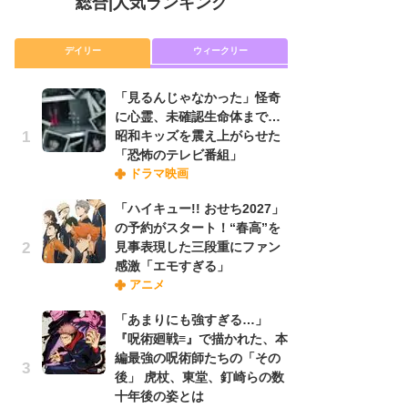
総合
|
人気ランキング
デイリー
ウィークリー
「見るんじゃなかった」怪奇
放
に心霊、未確認生命体まで…
ム
昭和キッズを震え上がらせた
「
「恐怖のテレビ番組」
「
ドラマ映画
「ハイキュー!! おせち2027」
「
の予約がスタート！“春高”を
ル
見事表現した三段重にファン
口
感激「エモすぎる」
に
アニメ
「あまりにも強すぎる…」
舞
『呪術廻戦≡』で描かれた、本
編
編最強の呪術師たちの「その
禁
後」 虎杖、東堂、釘崎らの数
「
十年後の姿とは
連