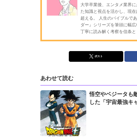
大学卒業後、エンタメ業界に
た知識と視点を活かし、現在
超える。 人生のバイブルであ
ダー』シリーズを筆頭に幅広
丁寧に読み解く考察を信条と
ポスト
あわせて読む
悟空やベジータも敵
した「宇宙最強キ