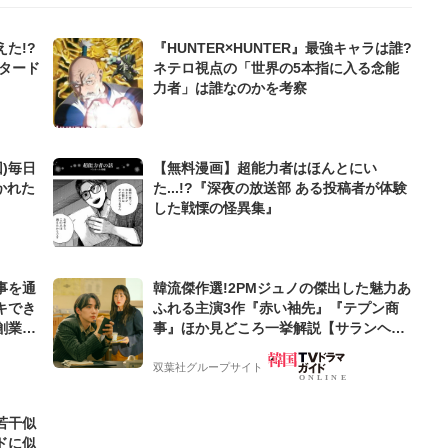
た!?
『HUNTER×HUNTER』最強キャラは誰?
タード
ネテロ視点の「世界の5本指に入る念能
力者」は誰なのかを考察
)毎日
【無料漫画】超能力者はほんとにい
かれた
た...!?『深夜の放送部 ある投稿者が体験
した戦慄の怪異集』
事を通
韓流傑作選!2PMジュノの傑出した魅力あ
キでき
ふれる主演3作『赤い袖先』『テプン商
創業来
事』ほか見どころ一挙解説【サランヘジ
ケティン
ョ韓ドラ】
双葉社グループサイト
若干似
ドに似