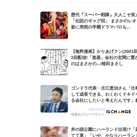
歴代『スーパー戦隊』大人こそ笑え
「伝説のギャグ回」 まさかのレオ
姿に突然の学園ドラマパロも...
【無料漫画】かりあげクン(3001回
2回配信!「楽器」会社の玄関に置
のはまさかの.../植田まさし
ゴンドラ代表・古江恵治さん「仕
して成長できる、わくわくドキド
る会社にしたいと考えたんです」
9期増収&増益を続けるWebマー
Sponsored
グ会社のアイデンティティ
双葉社グループサイト
井の頭公園にハーランド出現!?「
てて草」「いや、かなりハーラン