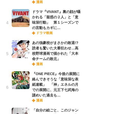
漫画
ドラマ『VIVANT』裏の顔が囁
【
かれる「疑惑の２人」と「意
ー
味深行動」 第１シーズンで
完
の言動もカギに…
ー
ドラマ映画
あの強豪校がまさかの敗退!?
フ
読者も驚いた大番狂わせ…高
ー
校野球漫画で描かれた「大本
“
命チームの敗北」
に
漫画
か
『ONE PIECE』今後の展開に
絡んできそうな「意味深な表
『O
紙連載」 「神」エネルの月
絡
での展開に、元王下七武海の
紙
謎めいた過去も…
で
漫画
謎
「自分の絵ごと、このジャン