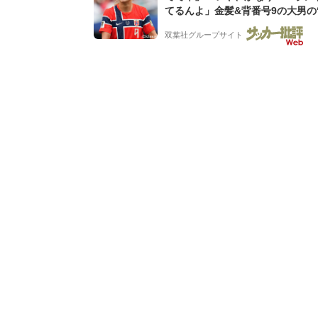
てるんよ」金髪&背番号9の大男の
バイキング・ロー”映像が話題!「
双葉社グループサイト
もらった」