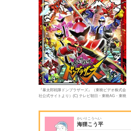
『暴太郎戦隊ドンブラザーズ』（東映ビデオ株式会
社公式サイトより）(C) テレビ朝日・東映AG・東映
かいりこうへい
海狸こう平