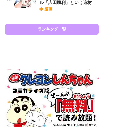
ル「広田勝利」という逸材
「
漫画
よ
う
口
ランキング一覧
ラン