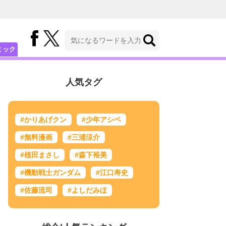
ミック
人気タグ
#かりあげクン
#少年アシベ
#無料漫画
#三浦涼介
#植田まさし
#森下裕美
#機動戦士ガンダム
#江口寿史
#佐藤流司
#よしだみほ