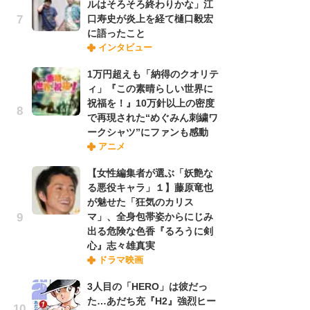
ルはそろそろ終わりかな」江
1
口寿史が炎上を経て樋口毅宏
ィ
に語ったこと
祝
インタビュー
で
ー
1万円超えも「納得のクオリテ
ィ」『この素晴らしい世界に
祝福を！』10万針以上の密度
「
で再現された“めぐみん刺繍ワ
あ
ークシャツ”にファンも感動
宏
アニメ
話
【女性編集者が選ぶ「妖艶な
る悪役キャラ」１】藤原竜也
木
が魅せた「狂気のカリス
シ
マ」、全身包帯姿からにじみ
「
出る危険な色香『るろうに剣
ル
心』志々雄真実
ム
ドラマ映画
さ
ス
3人目の「HERO」は彼だっ
た…あだち充『H2』強烈ヒー