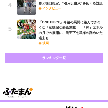
史と樋口毅宏、“引用と継承”をめぐる対話
インタビュー
『ONE PIECE』今後の展開に絡んできそ
うな「意味深な表紙連載」 「神」エネル
の月での展開に、元王下七武海の謎めいた
過去も…
漫画
ランキング一覧