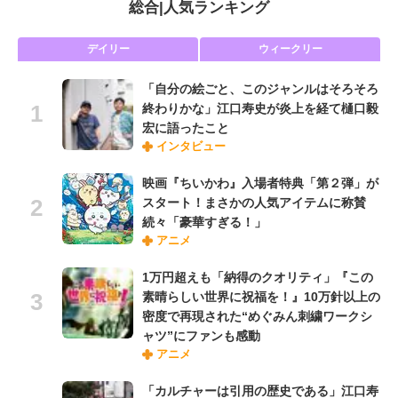
総合
|
人気ランキング
デイリー
ウィークリー
「自分の絵ごと、このジャンルはそろそろ
終わりかな」江口寿史が炎上を経て樋口毅
宏に語ったこと
インタビュー
映画『ちいかわ』入場者特典「第２弾」が
スタート！まさかの人気アイテムに称賛
続々「豪華すぎる！」
アニメ
1万円超えも「納得のクオリティ」『この
素晴らしい世界に祝福を！』10万針以上の
密度で再現された“めぐみん刺繍ワークシ
ャツ”にファンも感動
アニメ
「カルチャーは引用の歴史である」江口寿