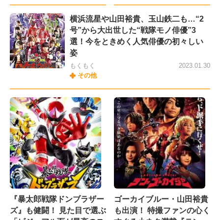
横浜流星や山田裕貴、玉山鉄二も…“2
号”から大出世した“戦隊モノ俳優”3
選！今をときめく人気俳優の初々しい
姿
もくもく
2023.01.30
その他
『暴太郎戦隊ドンブラザー
ゴーカイブルー・山田裕貴
ズ』も健闘！ 見た目で選ぶ
も出演！ 特撮ファンの心く