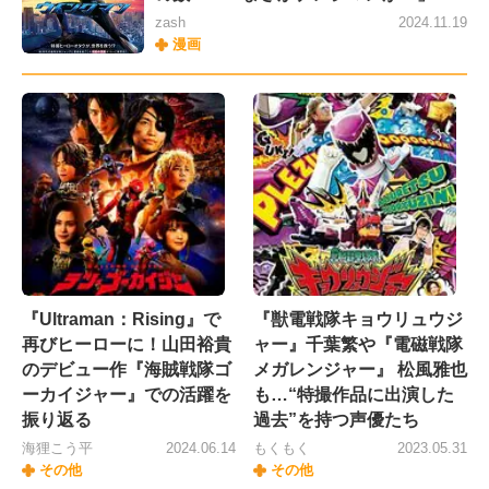
zash
2024.11.19
漫画
『Ultraman：Rising』で
『獣電戦隊キョウリュウジ
再びヒーローに！山田裕貴
ャー』千葉繁や『電磁戦隊
のデビュー作『海賊戦隊ゴ
メガレンジャー』 松風雅也
ーカイジャー』での活躍を
も…“特撮作品に出演した
振り返る
過去”を持つ声優たち
海狸こう平
2024.06.14
もくもく
2023.05.31
その他
その他