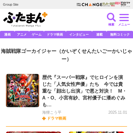
Group Site
検索
メニュー
漫画
アニメ
ゲーム
ドラマ映画
インタビュー
連載
無料コミック
海賊戦隊ゴーカイジャー
（かいぞくせんたいごーかいじゃ
ー）
歴代『スーパー戦隊』でヒロインを演
じた「人気女性声優」たち 今では貴
重な「顔出し出演」で悪と対決！ M・
A・O、小宮有紗、宮村優子に潘めぐみ
も…
海狸こう平
2025.11.01
ドラマ映画