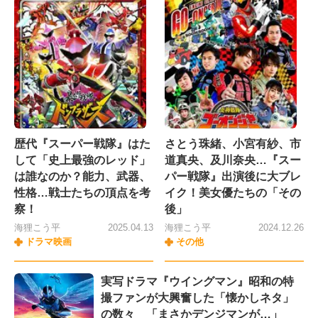
歴代『スーパー戦隊』はた
さとう珠緒、小宮有紗、市
して「史上最強のレッド」
道真央、及川奈央…『スー
は誰なのか？能力、武器、
パー戦隊』出演後に大ブレ
性格…戦士たちの頂点を考
イク！美女優たちの「その
察！
後」
海狸こう平
2025.04.13
海狸こう平
2024.12.26
ドラマ映画
その他
実写ドラマ『ウイングマン』昭和の特
撮ファンが大興奮した「懐かしネタ」
の数々 「まさかデンジマンが…」