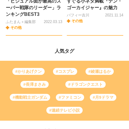
「ビジュアル面が最高のス
すぐる小ネタ満載『テン・
ーパー戦隊のリーダー」ラ
ゴーカイジャー』の魅力
ンキングBEST3
バフィー吉川
2021.11.14
その他
ふたまん＋編集部
2022.03.13
その他
人気タグ
#かりあげクン
#コスプレ
#綾瀬はるか
#長澤まさみ
#ドラゴンクエスト
#機動戦士ガンダム
#ファミコン
#月9ドラマ
#連続テレビ小説