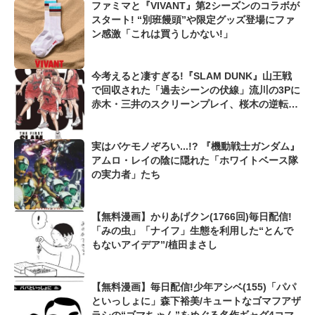
ファミマと『VIVANT』第2シーズンのコラボが
スタート! “別班饅頭”や限定グッズ登場にファ
ン感激「これは買うしかない!」
今考えると凄すぎる!『SLAM DUNK』山王戦
で回収された「過去シーンの伏線」流川の3Pに
赤木・三井のスクリーンプレイ、桜木の逆転シ
ュートも...
実はバケモノぞろい...!? 『機動戦士ガンダム』
アムロ・レイの陰に隠れた「ホワイトベース隊
の実力者」たち
【無料漫画】かりあげクン(1766回)毎日配信!
「みの虫」「ナイフ」生態を利用した“とんで
もないアイデア”/植田まさし
【無料漫画】毎日配信!少年アシベ(155)「パパ
といっしょに」森下裕美/キュートなゴマフアザ