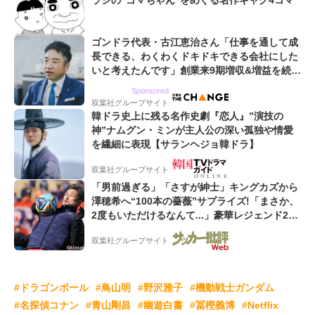
ラシの“ゴマちゃん”をめぐる名作ギャグ4コマ
ゴンドラ代表・古江恵治さん「仕事を通して成
長できる、わくわくドキドキできる会社にした
いと考えたんです」創業来9期増収&増益を続け
るWebマーケティング会社のアイデンティティ
Sponsored
双葉社グループサイト
韓ドラ史上に残る名作史劇『恋人』”演技の
神”ナムグン・ミンが主人公の深い孤独や情愛
を繊細に表現【サランヘジョ韓ドラ】
双葉社グループサイト
「男前過ぎる」「さすが紳士」キングカズから
澤穂希へ“100本の薔薇”サプライズ!「まさか、
2度もいただけるなんて...」豪華レジェンド2シ
ョットに大反響
双葉社グループサイト
#ドラゴンボール
#鳥山明
#野沢雅子
#機動戦士ガンダム
#名探偵コナン
#青山剛昌
#幽遊白書
#冨樫義博
#Netflix