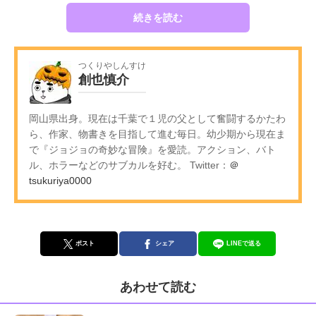
続きを読む
つくりやしんすけ
創也慎介
岡山県出身。現在は千葉で１児の父として奮闘するかたわ
ら、作家、物書きを目指して進む毎日。幼少期から現在ま
で『ジョジョの奇妙な冒険』を愛読。アクション、バト
ル、ホラーなどのサブカルを好む。 Twitter：
＠
tsukuriya0000
ポスト
シェア
LINEで送る
あわせて読む