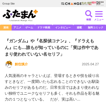
Group Site
検索
メニュー
漫画
アニメ
ゲーム
ドラマ映画
インタビュー
連載
無料コミック
『ガンダム』や『名探偵コナン』、『ドラえも
ん』にも…誰もが知っているのに「実は作中であ
まり使われていない名セリフ」
創也慎介
2025.04.27
人気漫画のキャラといえば、登場するときや技を繰り出
すときなど、一度聞いたら忘れることのできないお馴染
みのセリフがあるものだ。日常生活ではあまり使われな
い独特でユニークなセリフも多く、それも作品を彩る魅
力の１つとなっている。 だが、実は高い…