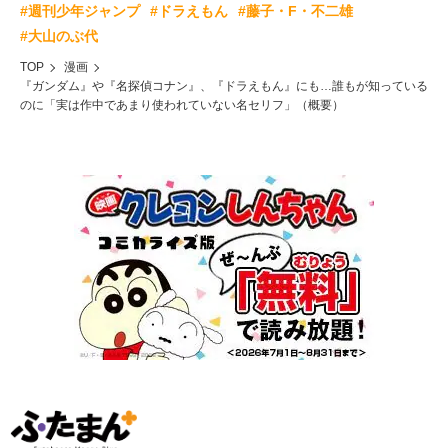
#週刊少年ジャンプ
#ドラえもん
#藤子・F・不二雄
#大山のぶ代
TOP
漫画
『ガンダム』や『名探偵コナン』、『ドラえもん』にも…誰もが知っている
のに「実は作中であまり使われていない名セリフ」（概要）