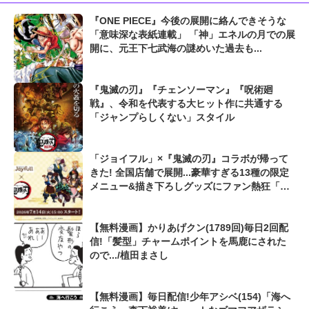
『ONE PIECE』今後の展開に絡んできそうな
「意味深な表紙連載」 「神」エネルの月での展
開に、元王下七武海の謎めいた過去も...
『鬼滅の刃』『チェンソーマン』『呪術廻
戦』、令和を代表する大ヒット作に共通する
「ジャンプらしくない」スタイル
「ジョイフル」×『鬼滅の刃』コラボが帰って
きた! 全国店舗で展開...豪華すぎる13種の限定
メニュー&描き下ろしグッズにファン熱狂「毎
日通いたい」「気絶しそう」
【無料漫画】かりあげクン(1789回)毎日2回配
信!「髪型」チャームポイントを馬鹿にされた
ので.../植田まさし
【無料漫画】毎日配信!少年アシベ(154)「海へ