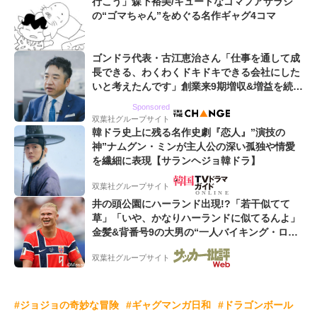
行こう」森下裕美/キュートなゴマフアザラシ
の“ゴマちゃん”をめぐる名作ギャグ4コマ
ゴンドラ代表・古江恵治さん「仕事を通して成
長できる、わくわくドキドキできる会社にした
いと考えたんです」創業来9期増収&増益を続け
るWebマーケティング会社のアイデンティティ
Sponsored
双葉社グループサイト
韓ドラ史上に残る名作史劇『恋人』”演技の
神”ナムグン・ミンが主人公の深い孤独や情愛
を繊細に表現【サランヘジョ韓ドラ】
双葉社グループサイト
井の頭公園にハーランド出現!?「若干似てて
草」「いや、かなりハーランドに似てるんよ」
金髪&背番号9の大男の“一人バイキング・ロ
ー”映像が話題!「元気をもらった」
双葉社グループサイト
#ジョジョの奇妙な冒険
#ギャグマンガ日和
#ドラゴンボール