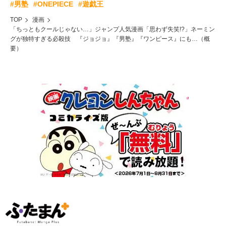
#男塾
#ONEPIECE
#遊戯王
TOP
漫画
「ちっともクールじゃない…」ジャンプ人気漫画「思わず失笑!?」ネーミン
グが独特すぎる必殺技 『ジョジョ』『男塾』『ワンピース』にも…（概
要）