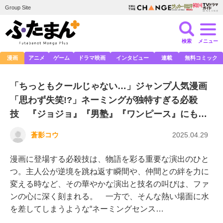
Group Site
検索
メニュー
漫画
アニメ
ゲーム
ドラマ映画
インタビュー
連載
無料コミック
「ちっともクールじゃない…」ジャンプ人気漫画
「思わず失笑!?」ネーミングが独特すぎる必殺
技 『ジョジョ』『男塾』『ワンピース』にも…
蒼影コウ
2025.04.29
漫画に登場する必殺技は、物語を彩る重要な演出のひと
つ。主人公が逆境を跳ね返す瞬間や、仲間との絆を力に
変える時など、その華やかな演出と技名の叫びは、ファ
ンの心に深く刻まれる。 一方で、そんな熱い場面に水
を差してしまうような“ネーミングセンス…