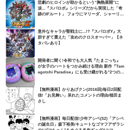
悲劇のヒロインが助かるという“胸熱展開”に
涙...『スパロボ』シリーズだから実現した「奇
跡のIFルート」 フォウにマリーダ、シャーリー
やユーフェミアまで救済!?
意外なキャラが聖戦士に...!?『スパロボY』大
胆すぎて震えた「攻めのクロスオーバー」【ネ
タバレあり】
開発者に聞く!令和でも大人気『たまごっち』
が女子のハートをつかみ続ける理由 新作『Tam
agotchi Paradise』にも受け継がれる“2つの伝
統”
【無料漫画】かりあげクン(2016回)毎日2回配
信!「お見舞い」呆れたコメントの理由/植田ま
さし
【無料漫画】毎日配信!少年アシベ(52)「アシベ
の誕生日」森下裕美/キュートなゴマフアザラシ