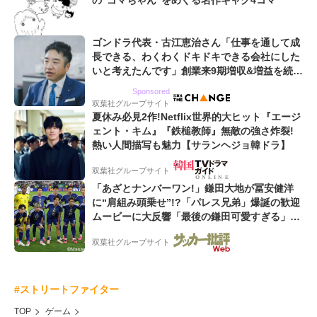
の“ゴマちゃん”をめぐる名作ギャグ4コマ
ゴンドラ代表・古江恵治さん「仕事を通して成
長できる、わくわくドキドキできる会社にした
いと考えたんです」創業来9期増収&増益を続け
るWebマーケティング会社のアイデンティティ
Sponsored
双葉社グループサイト
夏休み必見2作!Netflix世界的大ヒット『エージ
ェント・キム』『鉄槌教師』無敵の強さ炸裂!
熱い人間描写も魅力【サランヘジョ韓ドラ】
双葉社グループサイト
「あざとナンバーワン!」鎌田大地が冨安健洋
に“肩組み頭乗せ”!?「パレス兄弟」爆誕の歓迎
ムービーに大反響「最後の鎌田可愛すぎる」
「粋にも程がある!」
双葉社グループサイト
#ストリートファイター
TOP
ゲーム