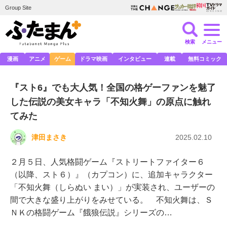
Group Site
検索
メニュー
漫画
アニメ
ゲーム
ドラマ映画
インタビュー
連載
無料コミック
『スト6』でも大人気！全国の格ゲーファンを魅了
した伝説の美女キャラ「不知火舞」の原点に触れ
てみた
津田まさき
2025.02.10
２月５日、人気格闘ゲーム『ストリートファイター６
（以降、スト６）』（カプコン）に、追加キャラクター
「不知火舞（しらぬい まい）」が実装され、ユーザーの
間で大きな盛り上がりをみせている。 不知火舞は、Ｓ
ＮＫの格闘ゲーム『餓狼伝説』シリーズの…