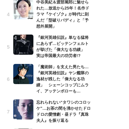
中谷美紀＆渡部篤郎に魅せら
昭
れた…放送から25年！名作ド
『
ラマ『ケイゾク』が時代に刻
実
んだ「型破りバディ」と「予
を
想外展開」
『
『銀河英雄伝説』単なる猛将
け
にあらず…ビッテンフェルト
え
が挙げた「偉大なる功績」
の
実は帝国最大の功労者!?
ナ
「魔術師」を支えた男たち…
「
『銀河英雄伝説』ヤン艦隊の
『
逸材が残した「偉大なる功
逸
績」 シェーンコップにムラ
績
イ、アッテンボローも…
イ
忘れられない“タワシのコロッ
あ
ケ”…お茶の間を沸かせたドロ
『
ドロの愛憎劇・昼ドラ『真珠
ラ
夫人』を振り返る
面
ラ