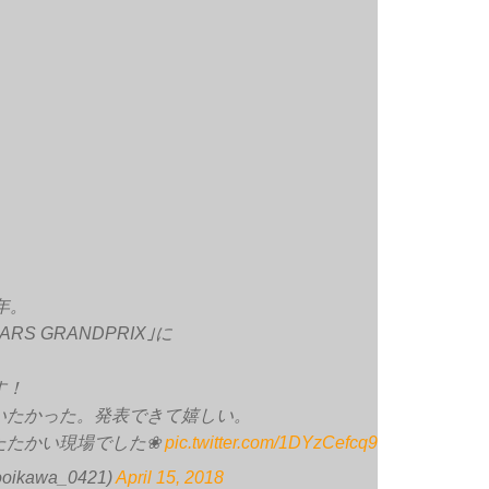
年。
ARS GRANDPRIX｣に
す！
いたかった。発表できて嬉しい。
たたかい現場でした❀
pic.twitter.com/1DYzCefcq9
oikawa_0421)
April 15, 2018