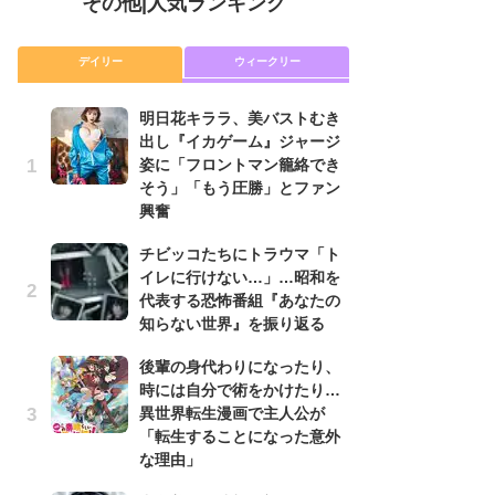
その他
|
人気ランキング
デイリー
ウィークリー
明日花キララ、美バストむき
『
出し『イカゲーム』ジャージ
に
姿に「フロントマン籠絡でき
が
そう」「もう圧勝」とファン
実
興奮
明
チビッコたちにトラウマ「ト
出
イレに行けない…」…昭和を
姿
代表する恐怖番組『あなたの
そ
知らない世界』を振り返る
興
後輩の身代わりになったり、
『
時には自分で術をかけたり…
れ
異世界転生漫画で主人公が
真
「転生することになった意外
ド
な理由」
当