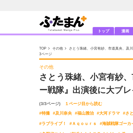
トップ
漫画
TOP
その他
さとう珠緒、小宮有紗、市道真央、及川
3ページ
その他
さとう珠緒、小宮有紗、
ー戦隊』出演後に大ブレ
(3/3ページ)
１ページ目から読む
#特撮
#及川奈央
#福山雅治
#大河ドラマ
#さ
#ラブライブ！
#Ａｑｏｕｒｓ
#海賊戦隊ゴーカ