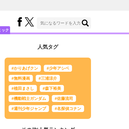
ミック
人気タグ
#かりあげクン
#少年アシベ
#無料漫画
#三浦涼介
#植田まさし
#森下裕美
#機動戦士ガンダム
#佐藤流司
#週刊少年ジャンプ
#名探偵コナン