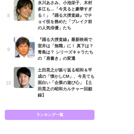
水川あさみ、小池栄子、木村
も
多江も…「今見ると豪華すぎ
る！」『踊る大捜査線』でチ
『
ョイ役を務めた「ブレイク前
超
の人気俳優」たち
ち
さ
『踊る大捜査線』最新映画で
室井は「無職」に！ 真下は？
す
青島は？ シリーズキャラたち
う
の「肩書き」の変遷
『踊
終
土田晃之が振り返る昭和＆平
成の「懐かしCM」、今見ても
チ
面白い「企業の遊び心」【土
イ
田晃之の昭和カルチャー回顧
代
録】
知
ランキング一覧
ラン