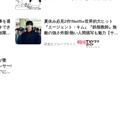
グ4コマ
事を通
夏休み必見2作!Netflix世界的大ヒット
キでき
『エージェント・キム』『鉄槌教師』無
創業来
敵の強さ炸裂!熱い人間描写も魅力【サラ
ケティン
ンヘジョ韓ドラ】
双葉社グループサイト
が妻
ンサー!
”に新
エール!