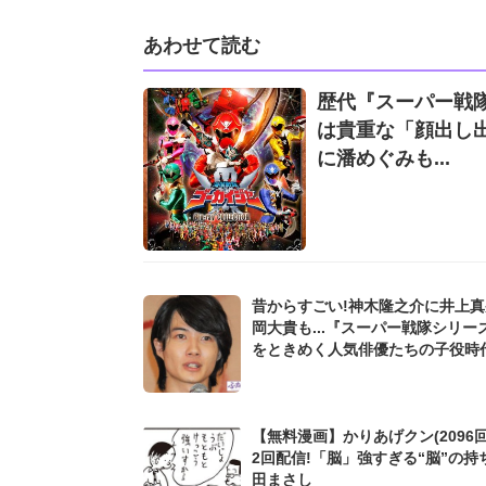
あわせて読む
歴代『スーパー戦
は貴重な「顔出し出
に潘めぐみも...
昔からすごい!神木隆之介に井上
岡大貴も...『スーパー戦隊シリー
をときめく人気俳優たちの子役時
【無料漫画】かりあげクン(2096回
2回配信!「脳」強すぎる“脳”の持
田まさし