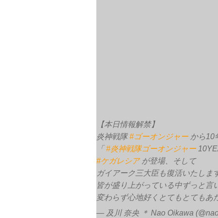
【本日情報解禁】
炎神戦隊
#ゴーオンジャー
から10
「
#炎神戦隊ゴーオンジャー
10YE
#ケガレシア
が登場、そして
ガイアーク三大臣も復活いたしま
皆が盛り上がっている中ずっと言
変わらず心地好くとてもとてもあ
— 及川 奈央 ＊ Nao Oikawa (@nao