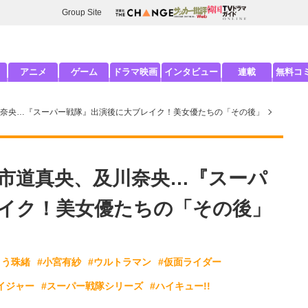
Group Site
アニメ
ゲーム
ドラマ映画
インタビュー
連載
無料コ
奈央…『スーパー戦隊』出演後に大ブレイク！美女優たちの「その後」
市道真央、及川奈央…『スーパ
イク！美女優たちの「その後」
とう珠緒
#小宮有紗
#ウルトラマン
#仮面ライダー
イジャー
#スーパー戦隊シリーズ
#ハイキュー!!