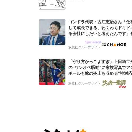
ゴンドラ代表・古江恵治さん「仕
して成長できる、わくわくドキド
る会社にしたいと考えたんです」
9期増収&増益を続けるWebマー
Sponsored
グ会社のアイデンティティ
双葉社グループサイト
「守り方かっこよすぎ」上田綺世
の“ワンオペ騒動”に家族写真でア
ボールも嫁の炎上も収める“神対応
婚の板倉、久保、長友夫妻も続々
双葉社グループサイト