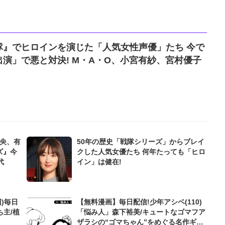
隊』でヒロインを演じた「人気女性声優」たち 今で
演」で悪と対決! M・A・O、小宮有紗、宮村優子
真央、有
50年の歴史「戦隊シリーズ」からブレイ
ズ』今
クした人気女優たち 何年たっても「ヒロ
代
イン」は健在!
)毎日
【無料漫画】毎日配信!少年アシベ(110)
ち主/植
「悩み人」森下裕美/キュートなゴマフア
ザラシの“ゴマちゃん”をめぐる名作ギャ