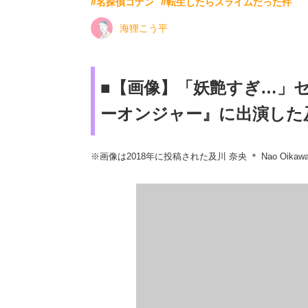
#名探偵コナン
#転生したらスライムだった件
海狸こう平
■【画像】「妖艶すぎ…」
ーオンジャー』に出演した
※画像は2018年に投稿された及川 奈央 ＊ Nao Oikawa