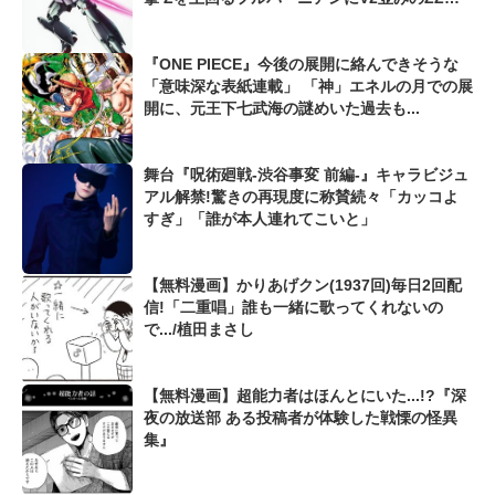
ンダムも...
『ONE PIECE』今後の展開に絡んできそうな
「意味深な表紙連載」 「神」エネルの月での展
開に、元王下七武海の謎めいた過去も...
舞台『呪術廻戦-渋谷事変 前編-』キャラビジュ
アル解禁!驚きの再現度に称賛続々「カッコよ
すぎ」「誰が本人連れてこいと」
【無料漫画】かりあげクン(1937回)毎日2回配
信!「二重唱」誰も一緒に歌ってくれないの
で.../植田まさし
【無料漫画】超能力者はほんとにいた...!?『深
夜の放送部 ある投稿者が体験した戦慄の怪異
集』