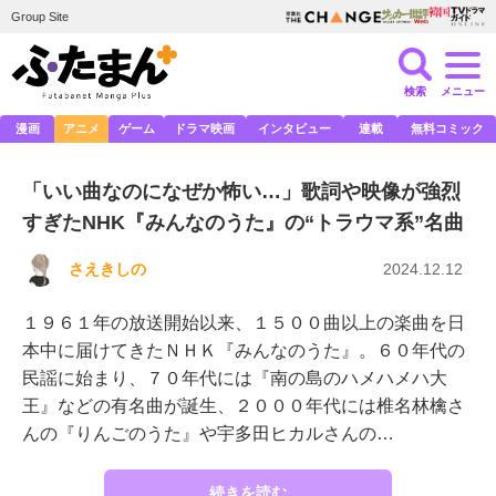
Group Site
検索
メニュー
漫画
アニメ
ゲーム
ドラマ映画
インタビュー
連載
無料コミック
「いい曲なのになぜか怖い…」歌詞や映像が強烈
すぎたNHK『みんなのうた』の“トラウマ系”名曲
さえきしの
2024.12.12
１９６１年の放送開始以来、１５００曲以上の楽曲を日
本中に届けてきたＮＨＫ『みんなのうた』。６０年代の
民謡に始まり、７０年代には『南の島のハメハメハ大
王』などの有名曲が誕生、２０００年代には椎名林檎さ
んの『りんごのうた』や宇多田ヒカルさんの…
続きを読む