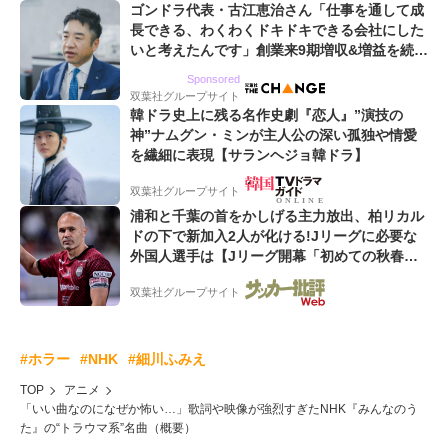
ゴンドラ代表・古江恵治さん「仕事を通して成
長できる、わくわくドキドキできる会社にした
いと考えたんです」創業来9期増収&増益を続け
るWebマーケティング会社のアイデンティティ
Sponsored
双葉社グループサイト
韓ドラ史上に残る名作史劇『恋人』”演技の
神”ナムグン・ミンが主人公の深い孤独や情愛
を繊細に表現【サランヘジョ韓ドラ】
双葉社グループサイト
浦和と千葉の首をかしげる主力放出、柏リカル
ドの下で新加入2人が化ける!Jリーグに必要な
外国人選手は【Jリーグ開幕「初めての秋春
制」の大激論】(4)
双葉社グループサイト
#ホラー
#NHK
#細川ふみえ
TOP
アニメ
「いい曲なのになぜか怖い…」歌詞や映像が強烈すぎたNHK『みんなのう
た』の“トラウマ系”名曲（概要）