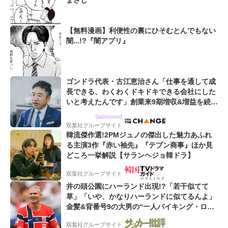
まさし
【無料漫画】利便性の裏にひそむとんでもない
闇...!?『闇アプリ』
ゴンドラ代表・古江恵治さん「仕事を通して成
長できる、わくわくドキドキできる会社にした
いと考えたんです」創業来9期増収&増益を続け
るWebマーケティング会社のアイデンティティ
Sponsored
双葉社グループサイト
韓流傑作選!2PMジュノの傑出した魅力あふれ
る主演3作『赤い袖先』『テプン商事』ほか見
どころ一挙解説【サランヘジョ韓ドラ】
双葉社グループサイト
井の頭公園にハーランド出現!?「若干似てて
草」「いや、かなりハーランドに似てるんよ」
金髪&背番号9の大男の“一人バイキング・ロ
ー”映像が話題!「元気をもらった」
双葉社グループサイト