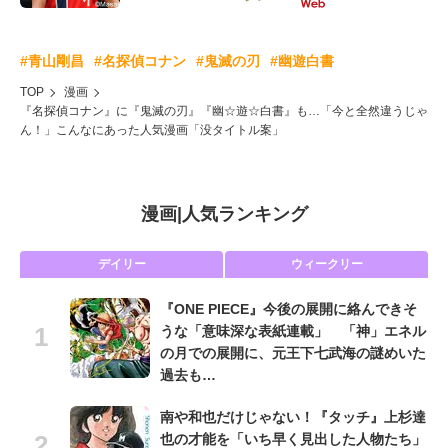
#青山剛昌
#名探偵コナン
#鬼滅の刃
#幽遊白書
TOP
漫画
『名探偵コナン』に『鬼滅の刃』『幽☆遊☆白書』も…「今と全然違うじゃ
ん！」こんなにあった人気漫画「没タイトル案」
漫画
|
人気ランキング
デイリー
ウィークリー
『ONE PIECE』今後の展開に絡んできそ
うな「意味深な表紙連載」 「神」エネル
の月での展開に、元王下七武海の謎めいた
過去も…
南や和也だけじゃない！『タッチ』上杉達
也の才能を「いち早く見出した人物たち」