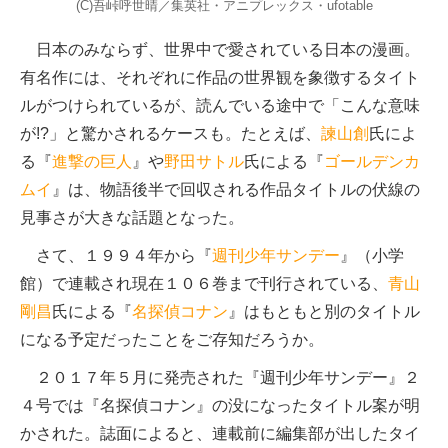
(C)吾峠呼世晴／集英社・アニプレックス・ufotable
日本のみならず、世界中で愛されている日本の漫画。
有名作には、それぞれに作品の世界観を象徴するタイト
ルがつけられているが、読んでいる途中で「こんな意味
が!?」と驚かされるケースも。たとえば、
諫山創
氏によ
る『
進撃の巨人
』や
野田サトル
氏による『
ゴールデンカ
ムイ
』は、物語後半で回収される作品タイトルの伏線の
見事さが大きな話題となった。
さて、１９９４年から『
週刊少年サンデー
』（小学
館）で連載され現在１０６巻まで刊行されている、
青山
剛昌
氏による『
名探偵コナン
』はもともと別のタイトル
になる予定だったことをご存知だろうか。
２０１７年５月に発売された『週刊少年サンデー』２
４号では『名探偵コナン』の没になったタイトル案が明
かされた。誌面によると、連載前に編集部が出したタイ