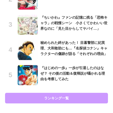
『ちいかわ』ファンの記憶に残る「恐怖キ
ャラ」の戦慄シーン 小さくてかわいい世
界なのに「見た目からしてヤバイ…」
秘められた絆があった！ 目暮警部に妃英
理、大和敢助にも…『名探偵コナン』キャ
ラクターの傷跡が語る「それぞれの理由」
『はじめの一歩』一歩が引退したのはな
ぜ？ その後の活動＆復帰説が囁かれる理
由を考察してみた
ランキング一覧