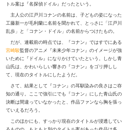
トル案は『名探偵ドイル』だったという。
主人公の江戸川コナンの名前は、子どもの姿になった
工藤新一が毛利蘭に名前を聞かれて、とっさに「江戸川
乱歩」と「コナン・ドイル」の名前からつけたもの。
だが、連載前の時点では、『コナン』ではすでにある
宮崎駿
監督のアニメ『未来少年コナン』のイメージが強
いために『ドイル』になりかけていたという。しかし青
山氏は、かわいらしい響きの『コナン』をゴリ押しし
て、現在のタイトルにしたようだ。
さて、結果として『コナン』の耳馴染みの良さはご存
知の通り。ここで強引にでも『コナン』にした青山氏の
決断は間違っていなかったと、作品ファンなら胸を張っ
ていえるだろう。
このほかにも、すっかり現在のタイトルが浸透してい
るものの、もともと別のタイトル案があった作品は多