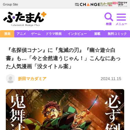
Group Site
検索
メニュー
漫画
アニメ
ゲーム
ドラマ映画
インタビュー
連載
無料コミック
『名探偵コナン』に『鬼滅の刃』『幽☆遊☆白
書』も…「今と全然違うじゃん！」こんなにあっ
た人気漫画「没タイトル案」
折田マカダミア
2024.11.15