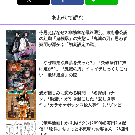
あわせて読む
今思えばなぜ? 非効率な最終選別、政府非公認
の組織「鬼殺隊」の実態...『鬼滅の刃』思わず
疑問が浮かぶ「初期設定の謎」
「なぜ錆兎や真菰を失った?」「突破条件に抜
け道が!?」『鬼滅の刃』イマイチしっくりこな
い「最終選別」の謎
愛が憎しみに変わる瞬間...『名探偵コナ
ン』“勘違い”が引き起こした「悲しき事
件」“カラオケボックス殺人事件”に“ゾンビが
死んだ夜”も...
【無料漫画】かりあげクン(2098回)毎日2回配
信!「物件」ちょっと不気味なお客さん...?/植田