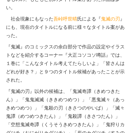
い。
社会現象にもなった
吾峠呼世晴
氏による『
鬼滅の刃
』
にも、現在のタイトルになる前に様々なタイトル案があ
った。
『鬼滅』のコミックスの余白部分で作品の設定やイラス
トなどを紹介するコーナー『大正コソコソ噂話』では、
１巻に「こんなタイトル考えてたらしいよ」「皆さんは
どれが好き？」と９つのタイトル候補があったことが示
された。
『鬼滅の刃』以外の候補は、「鬼滅奇譚（きめつきた
ん）」「鬼鬼滅滅（ききめつめつ）」「悪鬼滅々（あっ
きめつめつ）」「鬼殺の刃（きさつのやいば）」「滅々
鬼譚（めつめつきたん）」「鬼殺譚（きさつたん）」
「空想鬼滅奇譚（くうそうきめつきたん）」「鬼狩りカ
グツチ（おにがりカグツチ）」「炭のカグツチ（すみの