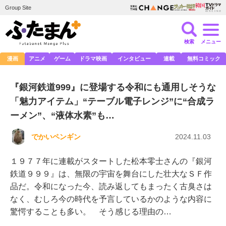
Group Site
検索
メニュー
漫画
アニメ
ゲーム
ドラマ映画
インタビュー
連載
無料コミック
『銀河鉄道999』に登場する令和にも通用しそうな
「魅力アイテム」“テーブル電子レンジ”に“合成ラ
ーメン”、“液体水素”も…
でかいペンギン
2024.11.03
１９７７年に連載がスタートした松本零士さんの『銀河
鉄道９９９』は、無限の宇宙を舞台にした壮大なＳＦ作
品だ。令和になった今、読み返してもまったく古臭さは
なく、むしろ今の時代を予言しているかのような内容に
驚愕することも多い。 そう感じる理由の…