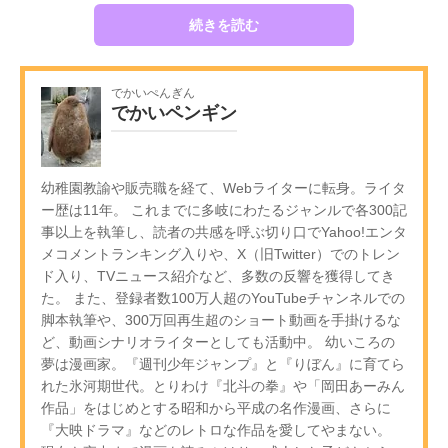
続きを読む
でかいぺんぎん
でかいペンギン
幼稚園教諭や販売職を経て、Webライターに転身。ライタ
ー歴は11年。 これまでに多岐にわたるジャンルで各300記
事以上を執筆し、読者の共感を呼ぶ切り口でYahoo!エンタ
メコメントランキング入りや、X（旧Twitter）でのトレン
ド入り、TVニュース紹介など、多数の反響を獲得してき
た。 また、登録者数100万人超のYouTubeチャンネルでの
脚本執筆や、300万回再生超のショート動画を手掛けるな
ど、動画シナリオライターとしても活動中。 幼いころの
夢は漫画家。『週刊少年ジャンプ』と『りぼん』に育てら
れた氷河期世代。とりわけ『北斗の拳』や「岡田あーみん
作品」をはじめとする昭和から平成の名作漫画、さらに
『大映ドラマ』などのレトロな作品を愛してやまない。