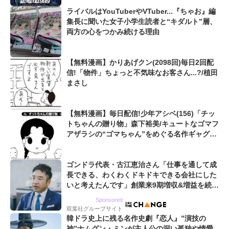
ライバルはYouTuberやVTuber...『ちゃお』編
集長に聞いた女子小学生読者と“キダルト”層、
両方の心をつかみ続ける理由
【無料漫画】かりあげクン(2098回)毎日2回配
信!「物件」ちょっと不気味なお客さん...?/植田
まさし
【無料漫画】毎日配信!少年アシベ(156)「チッ
トちゃんの贈り物」森下裕美/キュートなゴマフ
アザラシの“ゴマちゃん”をめぐる名作ギャグ4
コマ
ゴンドラ代表・古江恵治さん「仕事を通して成
長できる、わくわくドキドキできる会社にした
いと考えたんです」創業来9期増収&増益を続け
るWebマーケティング会社のアイデンティティ
Sponsored
双葉社グループサイト
韓ドラ史上に残る名作史劇『恋人』”演技の
神”ナムグン・ミンが主人公の深い孤独や情愛