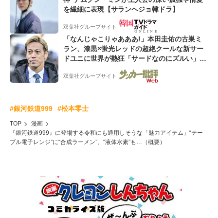
を繊細に表現【サランヘジョ韓ドラ】
双葉社グループサイト
「なんじゃこりゃあああ!」本田圭佑の古巣ミ
ラン、漆黒×蛍光レッドの超絶クールな新サー
ドユニに世界が熱狂「サードなのにズルい」
「こりゃかっけえわ」
双葉社グループサイト
#銀河鉄道999
#松本零士
TOP
漫画
『銀河鉄道999』に登場する令和にも通用しそうな「魅力アイテム」“テー
ブル電子レンジ”に“合成ラーメン”、“液体水素”も…（概要）