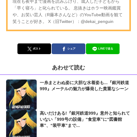
現在も夜中まで漫画を読みふけり、成人した子どもから
「早く寝ろ」と叱られている。 息抜きはホラー映画鑑賞
や、お笑い芸人（R藤本さんなど）のYouTube動画を観て
笑うことが好き。 X（旧Twitter）：@dekai_penguin
ポスト
シェア
LINEで送る
あわせて読む
一糸まとわぬ姿に大胆な水着姿も...『銀河鉄道
999』メーテルの魅力が爆発した貴重なシーン
高いだけある!『銀河鉄道999』意外と知られて
いない「999号の設備」“食堂車”に“図書館
車”、“装甲車”まで...