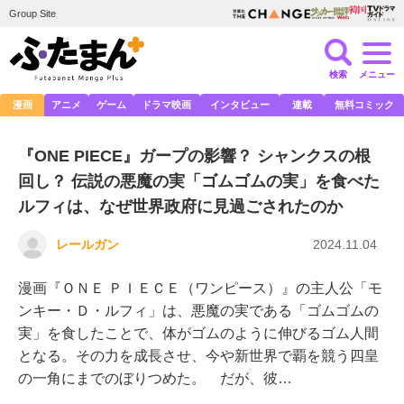
Group Site
検索
メニュー
漫画
アニメ
ゲーム
ドラマ映画
インタビュー
連載
無料コミック
『ONE PIECE』ガープの影響？ シャンクスの根
回し？ 伝説の悪魔の実「ゴムゴムの実」を食べた
ルフィは、なぜ世界政府に見過ごされたのか
レールガン
2024.11.04
漫画『ＯＮＥ ＰＩＥＣＥ（ワンピース）』の主人公「モ
ンキー・Ｄ・ルフィ」は、悪魔の実である「ゴムゴムの
実」を食したことで、体がゴムのように伸びるゴム人間
となる。その力を成長させ、今や新世界で覇を競う四皇
の一角にまでのぼりつめた。 だが、彼…