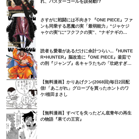
れ、バスターコールを誤発動!?
さすがに戦闘には不向き? 『ONE PIECE』ファ
ンも同乗する悪魔の実「最弱能力」“ジャケジ
ャケの実”に“フクフクの実”、“ナギナギの
実”も...
読者も愛着があるだけに余計つらい...『HUNTE
R×HUNTER』脳改造に『ONE PIECE』釜茹で
の刑『ジャンプ』名キャラたちの「壮絶すぎる
最期」
【無料漫画】かりあげクン(2068回)毎日2回配
信!「あこがれ」グローブを買ったホントのワ
ケ/植田まさし
【無料漫画】すべてを失ったどん底青年の再生
の物語『果ての王宮』